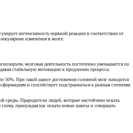
гулирует интенсивность нервной реакции в соответствии от
лекулярные изменения в мозге.
гнозируем, мозговая деятельность постепенно уменьшается по
здавая стабильную мотивацию к продлению процесса.
о 50%. При такой шансе достижения головной мозг находится
нсформациям и способствует подстраиваться к разным степеням
ой среды. Прародители людей, которые настойчиво искать
 схему, принуждая нас искать новые шансы и совершать