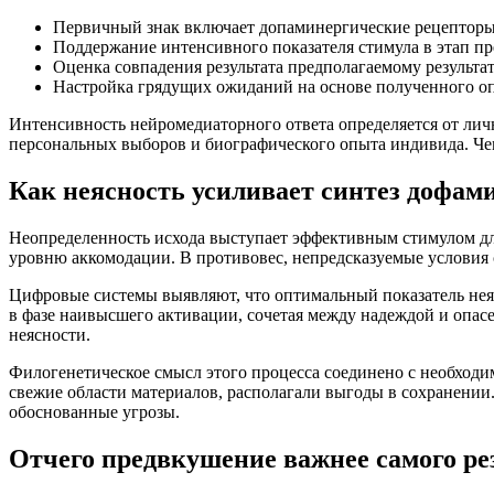
Первичный знак включает допаминергические рецептор
Поддержание интенсивного показателя стимула в этап п
Оценка совпадения результата предполагаемому результа
Настройка грядущих ожиданий на основе полученного о
Интенсивность нейромедиаторного ответа определяется от лич
персональных выборов и биографического опыта индивида. Чем
Как неясность усиливает синтез дофам
Неопределенность исхода выступает эффективным стимулом для
уровню аккомодации. В противовес, непредсказуемые условия
Цифровые системы выявляют, что оптимальный показатель нея
в фазе наивысшего активации, сочетая между надеждой и опас
неясности.
Филогенетическое смысл этого процесса соединено с необход
свежие области материалов, располагали выгоды в сохранени
обоснованные угрозы.
Отчего предвкушение важнее самого ре