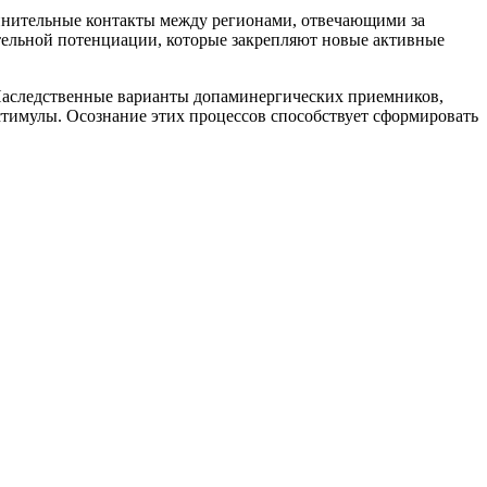
инительные контакты между регионами, отвечающими за
ельной потенциации, которые закрепляют новые активные
Наследственные варианты допаминергических приемников,
стимулы. Осознание этих процессов способствует сформировать