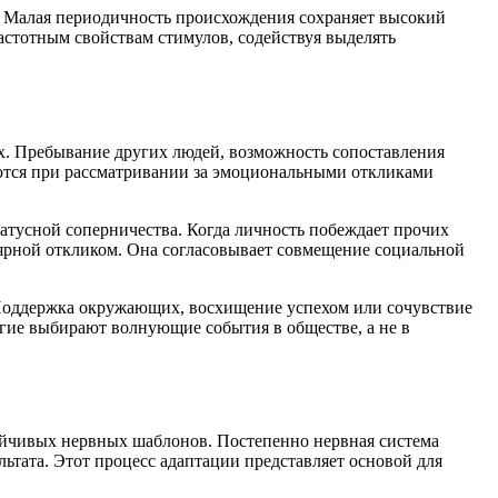
 Малая периодичность происхождения сохраняет высокий
астотным свойствам стимулов, содействуя выделять
. Пребывание других людей, возможность сопоставления
ются при рассматривании за эмоциональными откликами
атусной соперничества. Когда личность побеждает прочих
лярной откликом. Она согласовывает совмещение социальной
Поддержка окружающих, восхищение успехом или сочувствие
гие выбирают волнующие события в обществе, а не в
ойчивых нервных шаблонов. Постепенно нервная система
ьтата. Этот процесс адаптации представляет основой для