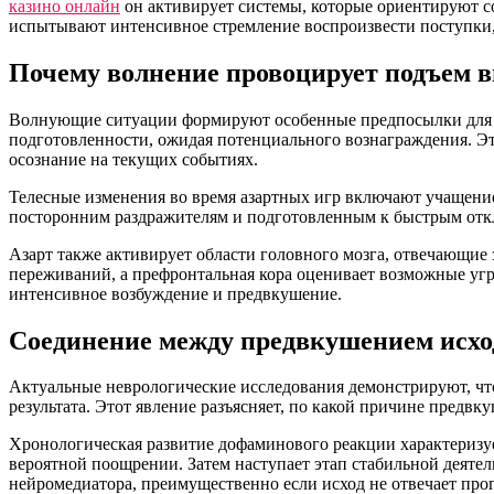
казино онлайн
он активирует системы, которые ориентируют с
испытывают интенсивное стремление воспроизвести поступки,
Почему волнение провоцирует подъем в
Волнующие ситуации формируют особенные предпосылки для з
подготовленности, ожидая потенциального вознаграждения. Э
осознание на текущих событиях.
Телесные изменения во время азартных игр включают учащение
посторонним раздражителям и подготовленным к быстрым откл
Азарт также активирует области головного мозга, отвечающи
переживаний, а префронтальная кора оценивает возможные уг
интенсивное возбуждение и предвкушение.
Соединение между предвкушением исхо
Актуальные неврологические исследования демонстрируют, чт
результата. Этот явление разъясняет, по какой причине предвк
Хронологическая развитие дофаминового реакции характеризуе
вероятной поощрении. Затем наступает этап стабильной деятел
нейромедиатора, преимущественно если исход не отвечает про