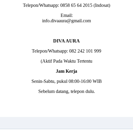
Telepon/Whatsapp: 0858 65 64 2015 (Indosat)
Email:
info.divaaura@gmail.com
DIVA AURA
Telepon/Whatsapp: 082 242 101 999
(Aktif Pada Waktu Tertentu
Jam Kerja
Senin-Sabtu, pukul 08:00-16:00 WIB
Sebelum datang, telepon dulu.