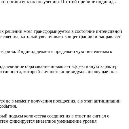
дают организм к их получению. По этой причине индивиды
х решений мозг трансформируется в состояние интенсивной
 вещества, который увеличивает концентрацию и направляет
нефрина. Индивид делается предельно чувствительным к
индалевидное образование повышает аффективную характер
активности, который личность индивидуально ощущает как
я не в момент получения поощрения, а в этап антиципации
 события.
ый подъем количества соединения в ответ на сигнал о
 Затем фиксируется внезапное уменьшение уровня