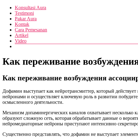
Skip
Menu
Konsultasi Aura
Pusat
to
Diva
Testimoni
Layanan
content
Pakar Aura
Aura
Buka
Kontak
Aura
Cara Pemesanan
Artikel
Video
Как переживание возбуждения
Как переживание возбуждения ассоции
Дофамин выступает как нейротрансмиттер, который действует 
нейронами и осуществляет ключевую роль в развитии побудите
осмысленного деятельности.
Механизм допаминергических каналов охватывает несколько 
образуют сложную сеть, которая обрабатывает данные о вероя
нейромедиаторные нейроны приступают интенсивно секретиро
Существенно представлять, что дофамин не выступает элемент