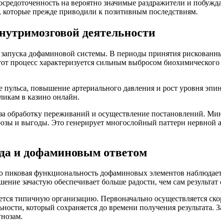
осредоточенность на вероятно значимые раздражители и побуж
 которые прежде приводили к позитивным последствиям.
нутримозговой деятельности
апуска дофаминовой системы. В периоды принятия рискованны
тот процесс характеризуется сильным выбросом биохимического
 пульса, повышение артериального давления и рост уровня эпи
икам в казино онлайн.
е за обработку переживаний и осуществление постановлений. М
розы и выгоды. Это генерирует многослойный паттерн нервной 
да и дофаминовым ответом
о пиковая функциональность дофаминовых элементов наблюдаетс
ушение зачастую обеспечивает больше радости, чем сам результат
тся типичную организацию. Первоначально осуществляется скор
ьности, который сохраняется до времени получения результата.
гнозам.