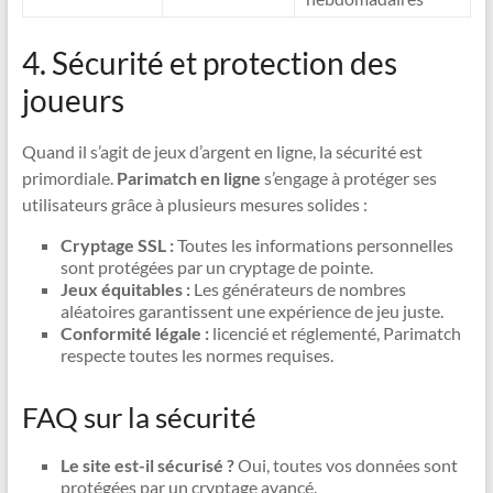
4. Sécurité et protection des
joueurs
Quand il s’agit de jeux d’argent en ligne, la sécurité est
primordiale.
Parimatch en ligne
s’engage à protéger ses
utilisateurs grâce à plusieurs mesures solides :
Cryptage SSL :
Toutes les informations personnelles
sont protégées par un cryptage de pointe.
Jeux équitables :
Les générateurs de nombres
aléatoires garantissent une expérience de jeu juste.
Conformité légale :
licencié et réglementé, Parimatch
respecte toutes les normes requises.
FAQ sur la sécurité
Le site est-il sécurisé ?
Oui, toutes vos données sont
protégées par un cryptage avancé.