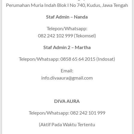
Perumahan Muria Indah Blok I No 740, Kudus, Jawa Tengah
Staf Admin – Nanda
Telepon/Whatsapp:
082 242 102 999 (Tekomsel)
Staf Admin 2 – Martha
Telepon/Whatsapp: 0858 65 64 2015 (Indosat)
Email:
info.divaaura@gmail.com
DIVA AURA
Telepon/Whatsapp: 082 242 101 999
(Aktif Pada Waktu Tertentu