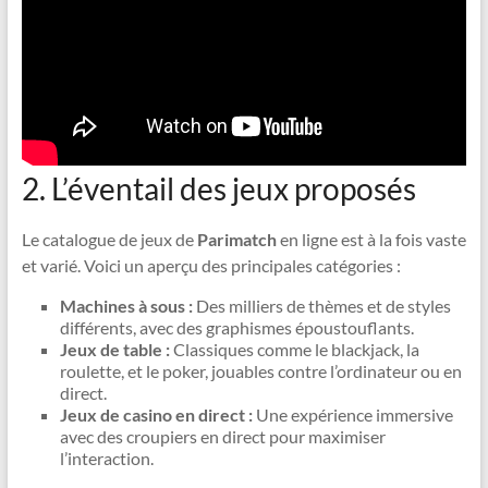
2. L’éventail des jeux proposés
Le catalogue de jeux de
Parimatch
en ligne est à la fois vaste
et varié. Voici un aperçu des principales catégories :
Machines à sous :
Des milliers de thèmes et de styles
différents, avec des graphismes époustouflants.
Jeux de table :
Classiques comme le blackjack, la
roulette, et le poker, jouables contre l’ordinateur ou en
direct.
Jeux de casino en direct :
Une expérience immersive
avec des croupiers en direct pour maximiser
l’interaction.