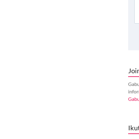
Joi
Gabu
info
Gab
Iku