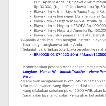
POS. Apabila Anda ingin paket dikirim melal
Rp. 30.000,- (tujuan Pulau Jawa) atau Rp. 50.
Biaya kirim ke Irian Jaya & Papua Nugini Rp.
Biaya kirim ke luar negeri (Asia Tenggara) Rp
Biaya kirim ke Negara ASIA & Australia Rp. 3
Biaya kirim ke Negara di EROPA Rp. 400.000,
Biaya kirim ke Negara di Amerika Rp. 450.000
Biaya kirim untuk pemesanan 1 atau banyak 
Apabila Anda kesulitan menghitung total biaya ya
bisa menghitungkannya untuk Anda.
Selanjutnya, kirimkan total biaya tersebut ke salah
BRI 0038-01-074223-50-6 /
Mandiri 1350
Konfirmasikan pesanan Anda dengan mengirim SM
Lengkap – Nomor HP – Jumlah Transfer – Nama Pem
Pesan.
Kami akan mengabarkan lewat SMS / Whatsapp apab
Sarana / Layanan yang dipesan hari ini akan kami
yang dilakukan sebelum pukul 10.00 WIB, akan ka
Sarana dan layanan di solusi Pengasihan bukanlah 