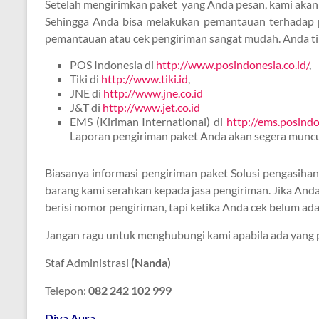
Setelah mengirimkan paket yang Anda pesan, kami aka
Sehingga Anda bisa melakukan pemantauan terhadap p
pemantauan atau cek pengiriman sangat mudah. Anda ting
POS Indonesia di
http://www.posindonesia.co.id/
,
Tiki di
http://www.tiki.id
,
JNE di
http://www.jne.co.id
J&T di
http://www.jet.co.id
EMS (Kiriman International) di
http://ems.posindo
Laporan pengiriman paket Anda akan segera muncu
Biasanya informasi pengiriman paket Solusi pengasihan 
barang kami serahkan kepada jasa pengiriman. Jika An
berisi nomor pengiriman, tapi ketika Anda cek belum ad
Jangan ragu untuk menghubungi kami apabila ada yang p
Staf Administrasi
(Nanda)
Telepon:
082 242 102 999
Diva Aura