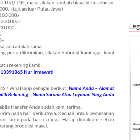
ui TIKI/ JNE, maka silakan tambah biaya kirim sebesar
000,- (tujuan luar Pulau Jawa)
 100.000,-
. 200.000,-
Leg
00.000,-
-
,-
sarana adalah sama.
ng perlu dikirimkan, silakan hubungi kami agar kami
 satu rekening kami:
013391865 Nur Irmawati
S / Whatsapp sebagai berikut:
Nama Anda – Alamat
ilik Rekening – Nama Sarana Atau Layanan Yang Anda
ila transfer Anda sudah kami terima.
 kirim pada hari berikutnya. Kecuali untuk pemesanan
mi kirim pada hari itu juga. Harap dimaklumi sebab
barang produksi masal.