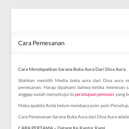
Skip
to
Diva
Pusat
content
Layanan
Aura
Buka
Aura
Cara Pemesanan
Cara Mendapatkan Sarana Buka Aura Dari Diva Aura
Silahkan memilih Media buka aura dari Diva aura 
pemesanan. Harap dipahami bahwa ketika memesan sa
anggap sudah menyetujui isi
persetujuan pemesan
yang ber
Maka apabila Anda belum membaca poin-poin Persetujua
Cara Pemesanan Sarana Buka Aura dari Diva Aura adalah
CARA PERTAMA – Datang Ke Kantor Kami