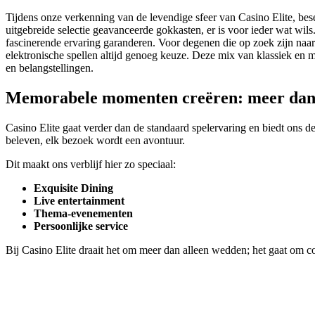
Tijdens onze verkenning van de levendige sfeer van Casino Elite, besef
uitgebreide selectie geavanceerde gokkasten, er is voor ieder wat w
fascinerende ervaring garanderen. Voor degenen die op zoek zijn naa
elektronische spellen altijd genoeg keuze. Deze mix van klassiek en 
en belangstellingen.
Memorabele momenten creëren: meer dan a
Casino Elite gaat verder dan de standaard spelervaring en biedt ons 
beleven, elk bezoek wordt een avontuur.
Dit maakt ons verblijf hier zo speciaal:
Exquisite Dining
Live entertainment
Thema-evenementen
Persoonlijke service
Bij Casino Elite draait het om meer dan alleen wedden; het gaat om c