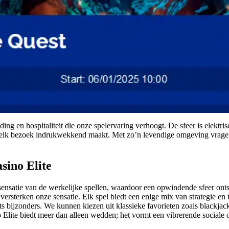
g en hospitaliteit die onze spelervaring verhoogt. De sfeer is elektri
e elk bezoek indrukwekkend maakt. Met zo’n levendige omgeving vragen 
sino Elite
nsatie van de werkelijke spellen, waardoor een opwindende sfeer ontsta
 versterken onze sensatie. Elk spel biedt een enige mix van strategie 
ets bijzonders. We kunnen kiezen uit klassieke favorieten zoals blackja
no Elite biedt meer dan alleen wedden; het vormt een vibrerende socia