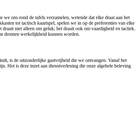
e we ons rond de tafels verzamelen, wetende dat elke draai aan het
asten tot tactisch kaartspel, spelen we in op de preferenties van elke
aait niet alleen om geluk; het draait ook om vaardigheid en tactiek.
waar dromen werkelijkheid kunnen worden.
t, is de uitzonderlijke gastvrijheid die we ontvangen. Vanaf het
. Het is deze inzet aan dienstverlening die onze algehele beleving