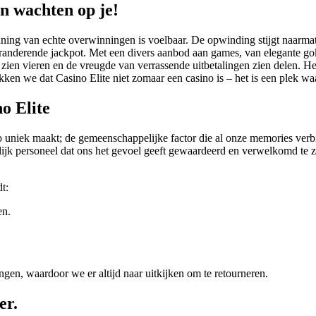
 wachten op je!
ning van echte overwinningen is voelbaar. De opwinding stijgt naarmat
eranderende jackpot. Met een divers aanbod aan games, van elegante gokk
 vieren en de vreugde van verrassende uitbetalingen zien delen. Het dr
ken we dat Casino Elite niet zomaar een casino is – het is een plek 
no Elite
uniek maakt; de gemeenschappelijke factor die al onze memories verbind
 personeel dat ons het gevoel geeft gewaardeerd en verwelkomd te zijn
t:
en.
ngen, waardoor we er altijd naar uitkijken om te retourneren.
er.