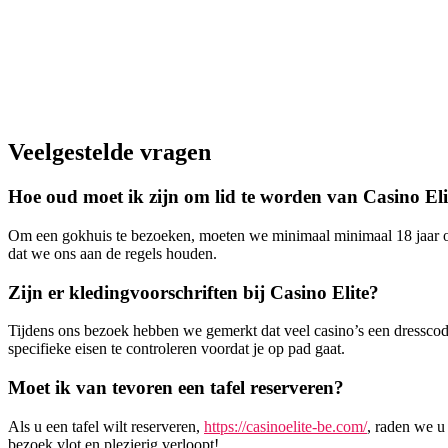
Veelgestelde vragen
Hoe oud moet ik zijn om lid te worden van Casino Eli
Om een gokhuis te bezoeken, moeten we minimaal minimaal 18 jaar oud
dat we ons aan de regels houden.
Zijn er kledingvoorschriften bij Casino Elite?
Tijdens ons bezoek hebben we gemerkt dat veel casino’s een dresscode 
specifieke eisen te controleren voordat je op pad gaat.
Moet ik van tevoren een tafel reserveren?
Als u een tafel wilt reserveren,
https://casinoelite-be.com/
, raden we u
bezoek vlot en plezierig verloopt!