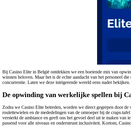
Bij Casino Elite in België ontdekken we een boeiende mix van opwindin
winsten beloven. Maar het is de echte aandacht van het personeel di
concurrentie. Laten we deze intrigerende wereld eens nader bekijken.
De opwinding van werkelijke spellen bij Ca
Zodra we Casino Elite betreden, worden we direct gegrepen door de se
roulettewielen en de mededelingen van de omroeper bij de craps-tafel
versterkt de ambiance en geeft ons het gevoel deel uit te maken van i
passend voor alle niveaus en ondersteunt inclusiviteit. Kortom, Casi