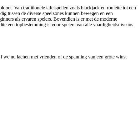
oet. Van traditionele tafelspellen zoals blackjack en roulette tot een
oudig tussen de diverse speelzones kunnen bewegen en een
inners als ervaren spelers. Bovendien is er met de moderne
lite een topbestemming is voor spelers van alle vaardigheidsniveaus
Of we nu lachen met vrienden of de spanning van een grote winst