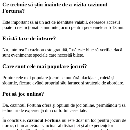
Ce trebuie să știu înainte de a vizita cazinoul
Fortuna?
Este important să ai un act de identitate valabil, deoarece accesul
poate fi restricționat la anumite jocuri pentru persoanele sub 18 ani.
Există taxe de intrare?
Nu, intrarea în cazinou este gratuită, însă este bine să verifici dacă
sunt evenimente speciale care necesită bilete.
Care sunt cele mai populare jocuri?
Printre cele mai populare jocuri se numără blackjack, ruletă și
sloturile, fiecare având propriul său farmec și strategie de abordare.
Pot să joc online?
Da, cazinoul Fortuna oferă și opțiuni de joc online, permitându-ți să
te bucuri de experiență din confortul casei tale.
În concluzie,
cazinoul Fortuna
nu este doar un loc pentru jocuri de
noroc, ci un adevărat sanctuar al distracției și al experiențelor