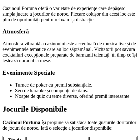
Cazinoul Fortuna oferă o varietate de experiențe care depășesc
simpla jucare a jocurilor de noroc. Fiecare colțișor din acest loc este
plin de oportunități pentru relaxare și distracție.
Atmosferă
Atmosfera vibrantă a cazinoului este accentuată de muzica live și de
evenimentele tematice care au loc săptămânal. Vizitatorii pot savura
cocktailuri excepționale preparate de barmanii talentați, în timp ce își
testează norocul la mese.
Evenimente Speciale
Turnee de poker cu premii substanțiale.
Seri de karaoke și competiții de dans.
Noapte de quiz cu teme diverse, oferind premii interesante.
Jocurile Disponibile
Cazinoul Fortuna
își propune să satisfacă toate gusturile doritorilor
de jocuri de noroc. Iată o selecție a jocurilor disponibile: