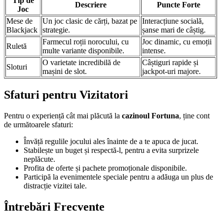
Tip de
Descriere
Puncte Forte
Joc
Mese de
Un joc clasic de cărți, bazat pe
Interacțiune socială,
Blackjack
strategie.
șanse mari de câștig.
Farmecul roții norocului, cu
Joc dinamic, cu emoții
Ruletă
multe variante disponibile.
intense.
O varietate incredibilă de
Câștiguri rapide și
Sloturi
mașini de slot.
jackpot-uri majore.
Sfaturi pentru Vizitatori
Pentru o experiență cât mai plăcută la
cazinoul Fortuna
, ține cont
de următoarele sfaturi:
Învăță regulile jocului ales înainte de a te apuca de jucat.
Stabilește un buget și respectă-l, pentru a evita surprizele
neplăcute.
Profita de oferte și pachete promoționale disponibile.
Participă la evenimentele speciale pentru a adăuga un plus de
distracție vizitei tale.
Întrebări Frecvente