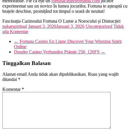
memorabile. Fie că ești un
fortunacasinoromania.com
jucător
experimentat sau un novice în lumea jocurilor, Fortuna te așteaptă cu
brațele deschise, promițând tot timpul o seară de neuitat!
Fascinația Cazinoului Fortuna O Lume a Norocului și Distracției
pakarspiritual
Januari 3, 2026
Januari 3, 2026
Uncategorized
Tidak
ada Komentar
←
Fortuna Casino En Ligne Discover Your Winning Spirit
Online
Dunder Casino Verbunden Prämie 250, 120FS
→
Tinggalkan Balasan
Alamat email Anda tidak akan dipublikasikan.
Ruas yang wajib
ditandai
*
Komentar
*