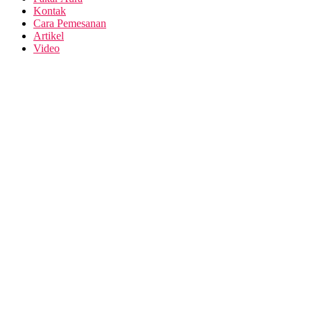
Kontak
Cara Pemesanan
Artikel
Video