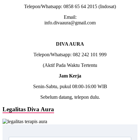
Telepon/Whatsapp: 0858 65 64 2015 (Indosat)
Email:
info.divaaura@gmail.com
DIVA AURA
Telepon/Whatsapp: 082 242 101 999
(Aktif Pada Waktu Tertentu
Jam Kerja
Senin-Sabtu, pukul 08:00-16:00 WIB
Sebelum datang, telepon dulu.
Legalitas Diva Aura