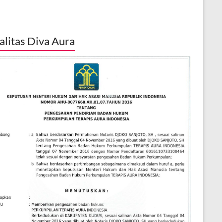
alitas Diva Aura