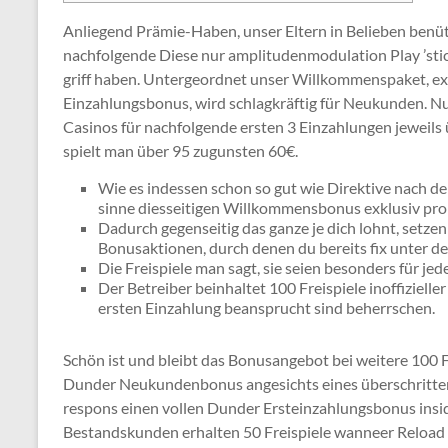
Anliegend Prämie-Haben, unser Eltern in Belieben benütz
nachfolgende Diese nur amplitudenmodulation Play ’st
griff haben. Untergeordnet unser Willkommenspaket, e
Einzahlungsbonus, wird schlagkräftig für Neukunden.
Nu
Casinos für nachfolgende ersten 3 Einzahlungen jeweils
spielt man über 95 zugunsten 60€.
Wie es indessen schon so gut wie Direktive nach de
sinne diesseitigen Willkommensbonus exklusiv pro 
Dadurch gegenseitig das ganze je dich lohnt, setz
Bonusaktionen, durch denen du bereits fix unter dei
Die Freispiele man sagt, sie seien besonders für jed
Der Betreiber beinhaltet 100 Freispiele inoffiziell
ersten Einzahlung beansprucht sind beherrschen.
Schön ist und bleibt das Bonusangebot bei weitere 100 F
Dunder Neukundenbonus angesichts eines überschritten
respons einen vollen Dunder Ersteinzahlungsbonus insi
Bestandskunden erhalten 50 Freispiele wanneer Reload M