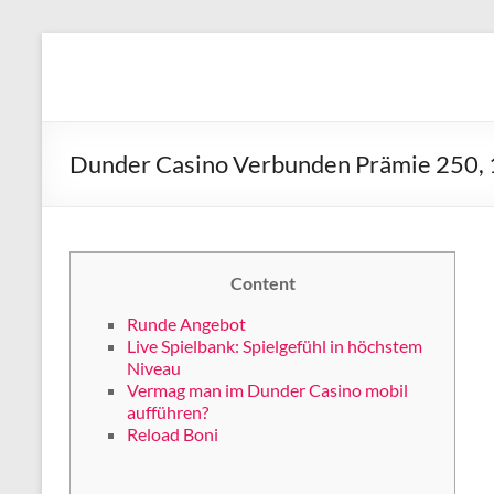
Skip
to
Diva
Pusat
content
Layanan
Aura
Buka
Aura
Dunder Casino Verbunden Prämie 250,
Content
Runde Angebot
Live Spielbank: Spielgefühl in höchstem
Niveau
Vermag man im Dunder Casino mobil
aufführen?
Reload Boni