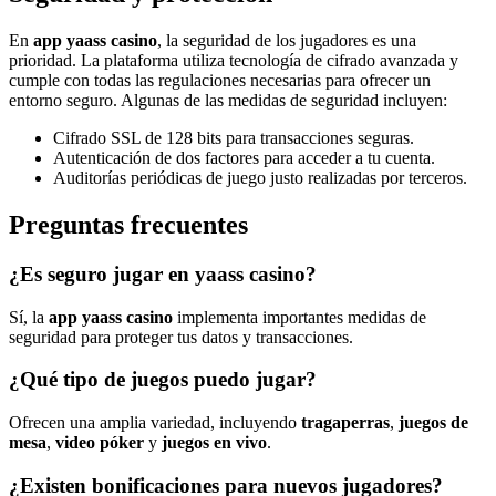
En
app yaass casino
, la seguridad de los jugadores es una
prioridad. La plataforma utiliza tecnología de cifrado avanzada y
cumple con todas las regulaciones necesarias para ofrecer un
entorno seguro. Algunas de las medidas de seguridad incluyen:
Cifrado SSL de 128 bits para transacciones seguras.
Autenticación de dos factores para acceder a tu cuenta.
Auditorías periódicas de juego justo realizadas por terceros.
Preguntas frecuentes
¿Es seguro jugar en yaass casino?
Sí, la
app yaass casino
implementa importantes medidas de
seguridad para proteger tus datos y transacciones.
¿Qué tipo de juegos puedo jugar?
Ofrecen una amplia variedad, incluyendo
tragaperras
,
juegos de
mesa
,
video póker
y
juegos en vivo
.
¿Existen bonificaciones para nuevos jugadores?