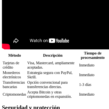
Tiempo de
Método
Descripción
procesamiento
Tarjetas de
Visa, Mastercard, ampliamente
Inmediato
crédito
aceptadas.
Monederos
Estrategia segura con PayPal,
Inmediato
electrónicos
Skrill.
Transferencias
Opción convencional para
1-3 días
bancarias
transferencias directas.
Acepta Bitcoin y otras
Criptomonedas
Inmediato
criptomonedas en expansión.
Seguridad y protección