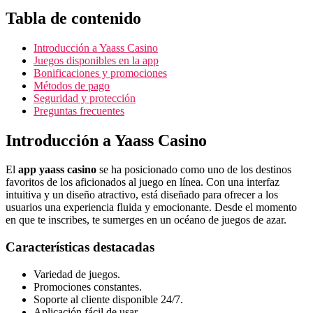
Tabla de contenido
Introducción a Yaass Casino
Juegos disponibles en la app
Bonificaciones y promociones
Métodos de pago
Seguridad y protección
Preguntas frecuentes
Introducción a Yaass Casino
El
app yaass casino
se ha posicionado como uno de los destinos
favoritos de los aficionados al juego en línea. Con una interfaz
intuitiva y un diseño atractivo, está diseñado para ofrecer a los
usuarios una experiencia fluida y emocionante. Desde el momento
en que te inscribes, te sumerges en un océano de juegos de azar.
Características destacadas
Variedad de juegos.
Promociones constantes.
Soporte al cliente disponible 24/7.
Aplicación fácil de usar.