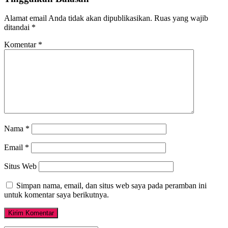
Alamat email Anda tidak akan dipublikasikan.
Ruas yang wajib
ditandai
*
Komentar
*
Nama
*
Email
*
Situs Web
Simpan nama, email, dan situs web saya pada peramban ini
untuk komentar saya berikutnya.