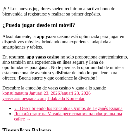
¡Sí! Los nuevos jugadores suelen recibir un atractivo bono de
bienvenida al registrarse y realizar su primer depósito.
¿Puedo jugar desde mi móvil?
Absolutamente, la
app yaass casino
está optimizada para jugar en
dispositivos móviles, brindando una experiencia adaptada a
smartphones y tablets.
En resumen,
app yaass casino
no solo proporciona entretenimiento,
sino también una experiencia en línea segura y llena de
oportunidades para ganar. No te pierdas la oportunidad de unirte a
esta emocionante aventura y disfrutar de todo lo que tiene para
ofrecer. ¡Buena suerte y que comience la diversión!
Descubre la emoción de yaass casino y gana a lo grande
konsultanaura
Januari 23, 2026
Januari 23, 2026
yaasscasinoespana.com
Tidak ada Komentar
←
Descubriendo los Encantos Ocultos de Leganés España
Легкий старт на Vavada регистрация на официальном
сайте
→
Tinggalkan Balasan