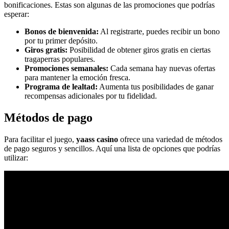
bonificaciones. Estas son algunas de las promociones que podrías
esperar:
Bonos de bienvenida:
Al registrarte, puedes recibir un bono
por tu primer depósito.
Giros gratis:
Posibilidad de obtener giros gratis en ciertas
tragaperras populares.
Promociones semanales:
Cada semana hay nuevas ofertas
para mantener la emoción fresca.
Programa de lealtad:
Aumenta tus posibilidades de ganar
recompensas adicionales por tu fidelidad.
Métodos de pago
Para facilitar el juego,
yaass casino
ofrece una variedad de métodos
de pago seguros y sencillos. Aquí una lista de opciones que podrías
utilizar: