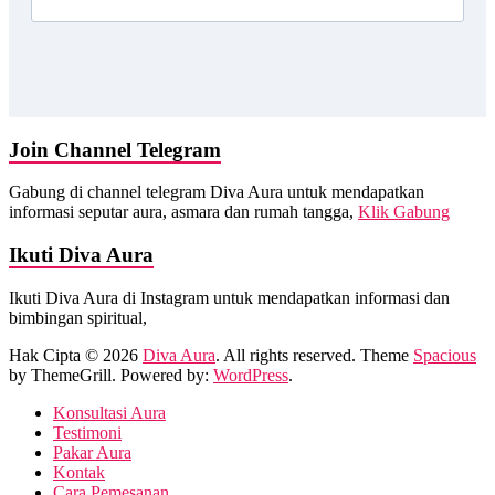
Join Channel Telegram
Gabung di channel telegram Diva Aura untuk mendapatkan
informasi seputar aura, asmara dan rumah tangga,
Klik Gabung
Ikuti Diva Aura
Ikuti Diva Aura di Instagram untuk mendapatkan informasi dan
bimbingan spiritual,
Hak Cipta © 2026
Diva Aura
. All rights reserved. Theme
Spacious
by ThemeGrill. Powered by:
WordPress
.
Konsultasi Aura
Testimoni
Pakar Aura
Kontak
Cara Pemesanan