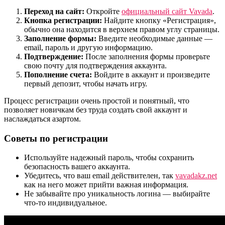
Переход на сайт:
Откройте
официальный сайт Vavada
.
Кнопка регистрации:
Найдите кнопку «Регистрация»,
обычно она находится в верхнем правом углу страницы.
Заполнение формы:
Введите необходимые данные —
email, пароль и другую информацию.
Подтверждение:
После заполнения формы проверьте
свою почту для подтверждения аккаунта.
Пополнение счета:
Войдите в аккаунт и произведите
первый депозит, чтобы начать игру.
Процесс регистрации очень простой и понятный, что
позволяет новичкам без труда создать свой аккаунт и
наслаждаться азартом.
Советы по регистрации
Используйте надежный пароль, чтобы сохранить
безопасность вашего аккаунта.
Убедитесь, что ваш email действителен, так
vavadakz.net
как на него может прийти важная информация.
Не забывайте про уникальность логина — выбирайте
что-то индивидуальное.