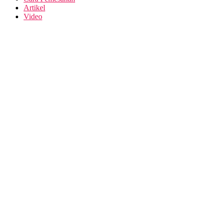
Artikel
Video