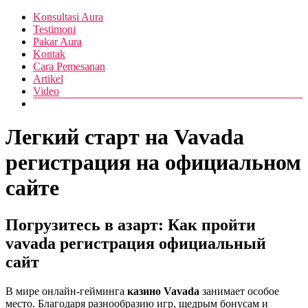
Skip
Menu
Konsultasi Aura
Pusat
to
Diva
Testimoni
Layanan
content
Pakar Aura
Aura
Buka
Kontak
Aura
Cara Pemesanan
Artikel
Video
Легкий старт на Vavada
регистрация на официальном
сайте
Погрузитесь в азарт: Как пройти
vavada регистрация официальный
сайт
В мире онлайн-гейминга
казино Vavada
занимает особое
место. Благодаря разнообразию игр, щедрым бонусам и