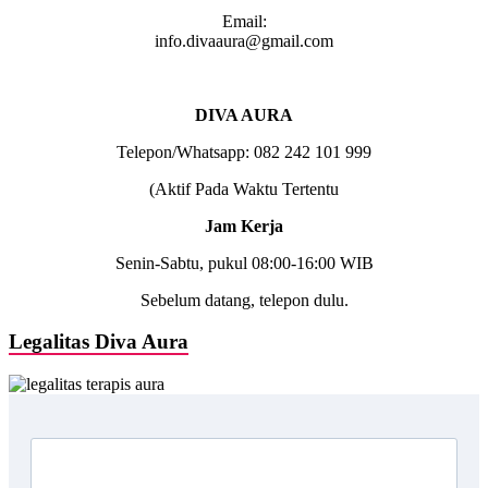
Email:
info.divaaura@gmail.com
DIVA AURA
Telepon/Whatsapp: 082 242 101 999
(Aktif Pada Waktu Tertentu
Jam Kerja
Senin-Sabtu, pukul 08:00-16:00 WIB
Sebelum datang, telepon dulu.
Legalitas Diva Aura