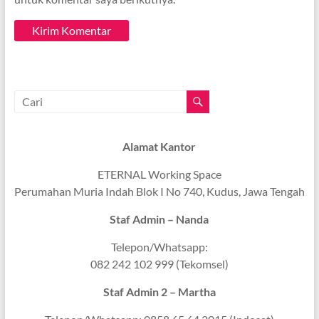
Alamat Kantor
ETERNAL Working Space
Perumahan Muria Indah Blok I No 740, Kudus, Jawa Tengah
Staf Admin – Nanda
Telepon/Whatsapp:
082 242 102 999 (Tekomsel)
Staf Admin 2 – Martha