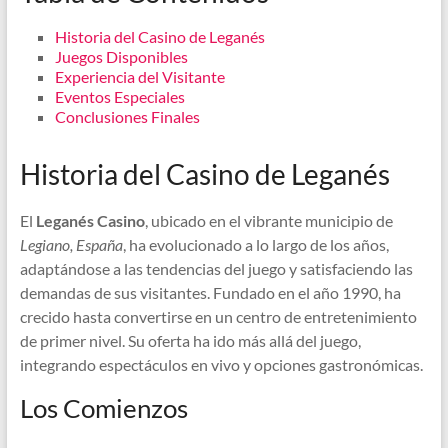
Historia del Casino de Leganés
Juegos Disponibles
Experiencia del Visitante
Eventos Especiales
Conclusiones Finales
Historia del Casino de Leganés
El
Leganés Casino
, ubicado en el vibrante municipio de
Legiano, España
, ha evolucionado a lo largo de los años,
adaptándose a las tendencias del juego y satisfaciendo las
demandas de sus visitantes. Fundado en el año 1990, ha
crecido hasta convertirse en un centro de entretenimiento
de primer nivel. Su oferta ha ido más allá del juego,
integrando espectáculos en vivo y opciones gastronómicas.
Los Comienzos