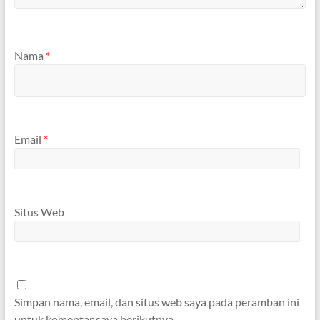
Nama
*
Email
*
Situs Web
Simpan nama, email, dan situs web saya pada peramban ini
untuk komentar saya berikutnya.