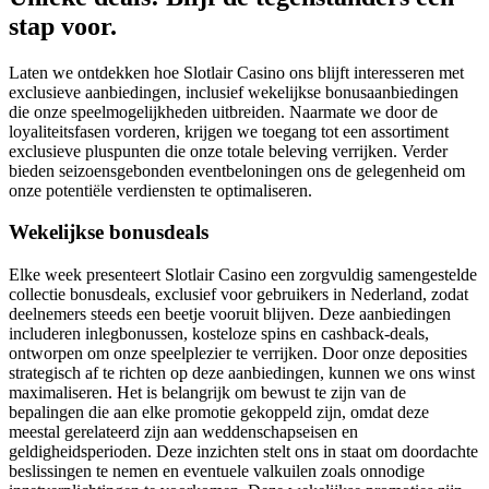
stap voor.
Laten we ontdekken hoe Slotlair Casino ons blijft interesseren met
exclusieve aanbiedingen, inclusief wekelijkse bonusaanbiedingen
die onze speelmogelijkheden uitbreiden. Naarmate we door de
loyaliteitsfasen vorderen, krijgen we toegang tot een assortiment
exclusieve pluspunten die onze totale beleving verrijken. Verder
bieden seizoensgebonden eventbeloningen ons de gelegenheid om
onze potentiële verdiensten te optimaliseren.
Wekelijkse bonusdeals
Elke week presenteert Slotlair Casino een zorgvuldig samengestelde
collectie bonusdeals, exclusief voor gebruikers in Nederland, zodat
deelnemers steeds een beetje vooruit blijven. Deze aanbiedingen
includeren inlegbonussen, kosteloze spins en cashback-deals,
ontworpen om onze speelplezier te verrijken. Door onze deposities
strategisch af te richten op deze aanbiedingen, kunnen we ons winst
maximaliseren. Het is belangrijk om bewust te zijn van de
bepalingen die aan elke promotie gekoppeld zijn, omdat deze
meestal gerelateerd zijn aan weddenschapseisen en
geldigheidsperioden. Deze inzichten stelt ons in staat om doordachte
beslissingen te nemen en eventuele valkuilen zoals onnodige