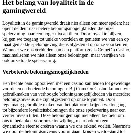
Het belang van loyaliteit in de
gamingwereld
Loyaliteit in de gamingwereld draait niet alleen om meer spelen; het
opent de deur naar betere beloningsmogelijkheden die onze
spelervaring naar een hoger niveau tillen. Door loyaal te blijven,
krijgen we toegang tot unieke voordelen en genieten we van een op
maat gemaakte spelomgeving die is afgestemd op onze voorkeuren.
Wanneer we ons verbinden aan een platform zoals ComeOn Casino,
maximaliseren we niet alleen onze beloningen, maar verrijken we
ook onze totale spelervaring.
Verbeterde beloningsmogelijkheden
Een hechte band opbouwen met een casino kan leiden tot geweldige
voordelen en boeiende beloningen. Bij ComeOn Casino kunnen we
gebruikmaken van verhoogde beloningsmogelijkheden via meerdere
beloningsniveaus die zijn afgestemd op onze loyaliteit. Door
regelmatig gebruik te maken van het platform, krijgen we toegang
tot bijzondere loyaliteitsbeloningen die onze spelervaring naar een
verder niveau tillen. Deze beloningen zijn niet alleen bedoeld om
ons te bedanken voor onze toewijding, maar ook om een
dynamische sfeer te creëren waarin we ons erkend voelen. Naarmate
we door de beloningsniveaus vooruitgaan, krijgen we toegang tot