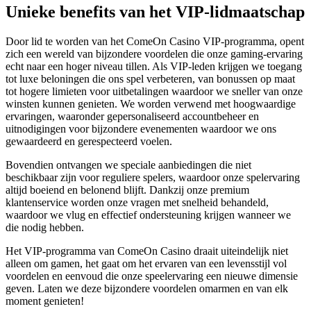
Unieke benefits van het VIP-lidmaatschap
Door lid te worden van het ComeOn Casino VIP-programma, opent
zich een wereld van bijzondere voordelen die onze gaming-ervaring
echt naar een hoger niveau tillen. Als VIP-leden krijgen we toegang
tot luxe beloningen die ons spel verbeteren, van bonussen op maat
tot hogere limieten voor uitbetalingen waardoor we sneller van onze
winsten kunnen genieten. We worden verwend met hoogwaardige
ervaringen, waaronder gepersonaliseerd accountbeheer en
uitnodigingen voor bijzondere evenementen waardoor we ons
gewaardeerd en gerespecteerd voelen.
Bovendien ontvangen we speciale aanbiedingen die niet
beschikbaar zijn voor reguliere spelers, waardoor onze spelervaring
altijd boeiend en belonend blijft. Dankzij onze premium
klantenservice worden onze vragen met snelheid behandeld,
waardoor we vlug en effectief ondersteuning krijgen wanneer we
die nodig hebben.
Het VIP-programma van ComeOn Casino draait uiteindelijk niet
alleen om gamen, het gaat om het ervaren van een levensstijl vol
voordelen en eenvoud die onze speelervaring een nieuwe dimensie
geven. Laten we deze bijzondere voordelen omarmen en van elk
moment genieten!