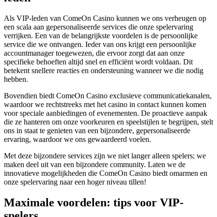
Als VIP-leden van ComeOn Casino kunnen we ons verheugen op
een scala aan gepersonaliseerde services die onze spelervaring
verrijken. Een van de belangrijkste voordelen is de persoonlijke
service die we ontvangen. Ieder van ons krijgt een persoonlijke
accountmanager toegewezen, die ervoor zorgt dat aan onze
specifieke behoeften altijd snel en efficiënt wordt voldaan. Dit
betekent snellere reacties en ondersteuning wanneer we die nodig
hebben.
Bovendien biedt ComeOn Casino exclusieve communicatiekanalen,
waardoor we rechtstreeks met het casino in contact kunnen komen
voor speciale aanbiedingen of evenementen. De proactieve aanpak
die ze hanteren om onze voorkeuren en speelstijlen te begrijpen, stelt
ons in staat te genieten van een bijzondere, gepersonaliseerde
ervaring, waardoor we ons gewaardeerd voelen.
Met deze bijzondere services zijn we niet langer alleen spelers; we
maken deel uit van een bijzondere community. Laten we de
innovatieve mogelijkheden die ComeOn Casino biedt omarmen en
onze spelervaring naar een hoger niveau tillen!
Maximale voordelen: tips voor VIP-
spelers