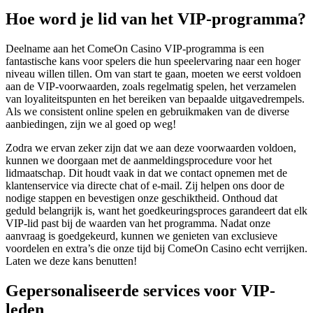
Hoe word je lid van het VIP-programma?
Deelname aan het ComeOn Casino VIP-programma is een
fantastische kans voor spelers die hun speelervaring naar een hoger
niveau willen tillen. Om van start te gaan, moeten we eerst voldoen
aan de VIP-voorwaarden, zoals regelmatig spelen, het verzamelen
van loyaliteitspunten en het bereiken van bepaalde uitgavedrempels.
Als we consistent online spelen en gebruikmaken van de diverse
aanbiedingen, zijn we al goed op weg!
Zodra we ervan zeker zijn dat we aan deze voorwaarden voldoen,
kunnen we doorgaan met de aanmeldingsprocedure voor het
lidmaatschap. Dit houdt vaak in dat we contact opnemen met de
klantenservice via directe chat of e-mail. Zij helpen ons door de
nodige stappen en bevestigen onze geschiktheid. Onthoud dat
geduld belangrijk is, want het goedkeuringsproces garandeert dat elk
VIP-lid past bij de waarden van het programma. Nadat onze
aanvraag is goedgekeurd, kunnen we genieten van exclusieve
voordelen en extra’s die onze tijd bij ComeOn Casino echt verrijken.
Laten we deze kans benutten!
Gepersonaliseerde services voor VIP-
leden