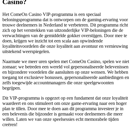
Casino?
Het ComeOn Casino VIP-programma is een speciaal
beloningsprogramma dat is ontworpen om de gaming-ervaring voor
trouwe deelnemers in Nederland te verbeteren. Dit programma richt
zich op het verstrekken van uitzonderlijke VIP-beloningen die de
verwachtingen van de gemiddelde gokker overstijgen. Door mee te
doen, krijgen we inzicht tot een scala aan opwindende
loyaliteitsvoordelen die onze loyaliteit aan avontuur en vernieuwing
uitstekend weerspiegelen.
Naarmate we meer uren spelen met ComeOn Casino, spelen we niet
zomaar; we betreden een wereld vol gepersonaliseerde belevenissen
en bijzondere voordelen die aansluiten op onze wensen. We hebben
toegang tot exclusieve bonussen, gepersonaliseerde aanbiedingen en
zelfs toegewijde accountmanagers die onze speelgewoonten
begrijpen.
Dit VIP-programma is opgezet op een fundament dat onze loyaliteit
waardeert en ons stimuleert om onze game-ervaring naar een hoger
plan te tillen. Door mee te doen aan dit programma investeer je in
een belevenis die bijzonder is gemaakt voor deelnemers die meer
willen. Laten we van onze speelsessies echt memorabele tijden
creëren!