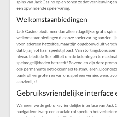
spins van Jack Casino op en tonen ze dat vernieuwing en
een opwindende spelervaring.
Welkomstaanbiedingen
Jack Casino biedt meer dan alleen dagelijkse gratis spin
welkomstaanbiedingen die onze spelervaring aanzienlijk
voor iedereen hetzelfde, maar zijn opgebouwd uit versch
dat bij zijn of haar speelstijl past. Van stortingsbonusse
niveau biedt de flexibiliteit om de beloningen te maximal
spelmogelijkheden betreedt! Bovendien zijn deze promot
ook permanente betrokkenheid te stimuleren. Door deze
bankroll vergroten en van ons spel een vernieuwend av
aanzienlijk!
Gebruiksvriendelijke interface 
Wanneer we de gebruiksvriendelijke interface van Jack C
navigatieontwerp een cruciale rol speelt in het verbetere