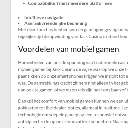
Compatibiliteit met meerdere platformen
Intuïtieve navigatie
Aanraakvriendelijke bediening
Met deze functies hebben we een gamingomgeving ontwor
tegelijkertijd de opwinding van Jack Casino in stand hou
Voordelen van mobiel gamen
Hoewel velen van ons de spanning van traditionele casi
mobiel gamen bij Jack Casino de wijze waarop we onze li
paar tikken op onze smartphones krijgen we inzicht tot
was. De aantrekkingskracht zit hem niet alleen in het ge
dan ook te gamen, of we nu op reis zijn naar ons baan of 
Dankzij het comfort van mobiel gamen kunnen we een u
gokkasten tot live dealer-opties, allemaal in realtime. 
technologie om soepele gameplay, een responsief ontwer
anticipeert zo in op onze innovatieve behoeften. Naarm