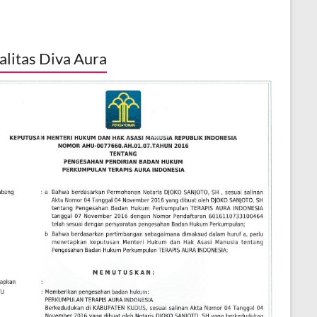
alitas Diva Aura