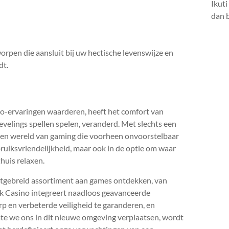
Ikut
dan b
pen die aansluit bij uw hectische levenswijze en
dt.
no-ervaringen waarderen, heeft het comfort van
evelings spellen spelen, veranderd. Met slechts een
 een wereld van gaming die voorheen onvoorstelbaar
bruiksvriendelijkheid, maar ook in de optie om waar
thuis relaxen.
itgebreid assortiment aan games ontdekken, van
Jack Casino integreert naadloos geavanceerde
p en verbeterde veiligheid te garanderen, en
ate we ons in dit nieuwe omgeving verplaatsen, wordt