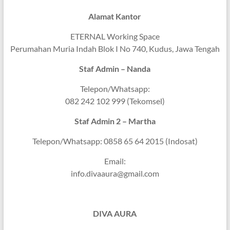
Alamat Kantor
ETERNAL Working Space
Perumahan Muria Indah Blok I No 740, Kudus, Jawa Tengah
Staf Admin – Nanda
Telepon/Whatsapp:
082 242 102 999 (Tekomsel)
Staf Admin 2 – Martha
Telepon/Whatsapp: 0858 65 64 2015 (Indosat)
Email:
info.divaaura@gmail.com
DIVA AURA