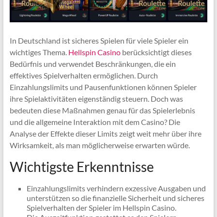
In Deutschland ist sicheres Spielen für viele Spieler ein
wichtiges Thema.
Hellspin Casino
berücksichtigt dieses
Bedürfnis und verwendet Beschränkungen, die ein
effektives Spielverhalten ermöglichen. Durch
Einzahlungslimits und Pausenfunktionen können Spieler
ihre Spielaktivitäten eigenständig steuern. Doch was
bedeuten diese Maßnahmen genau für das Spielerlebnis
und die allgemeine Interaktion mit dem Casino? Die
Analyse der Effekte dieser Limits zeigt weit mehr über ihre
Wirksamkeit, als man möglicherweise erwarten würde.
Wichtigste Erkenntnisse
Einzahlungslimits verhindern exzessive Ausgaben und
unterstützen so die finanzielle Sicherheit und sicheres
Spielverhalten der Spieler im Hellspin Casino.