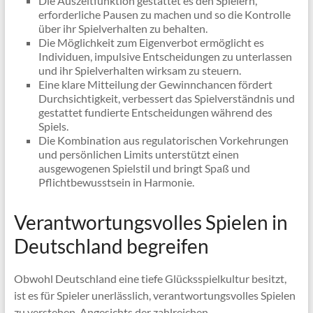
Die Auszeitfunktion gestattet es den Spielern,
erforderliche Pausen zu machen und so die Kontrolle
über ihr Spielverhalten zu behalten.
Die Möglichkeit zum Eigenverbot ermöglicht es
Individuen, impulsive Entscheidungen zu unterlassen
und ihr Spielverhalten wirksam zu steuern.
Eine klare Mitteilung der Gewinnchancen fördert
Durchsichtigkeit, verbessert das Spielverständnis und
gestattet fundierte Entscheidungen während des
Spiels.
Die Kombination aus regulatorischen Vorkehrungen
und persönlichen Limits unterstützt einen
ausgewogenen Spielstil und bringt Spaß und
Pflichtbewusstsein in Harmonie.
Verantwortungsvolles Spielen in
Deutschland begreifen
Obwohl Deutschland eine tiefe Glücksspielkultur besitzt,
ist es für Spieler unerlässlich, verantwortungsvolles Spielen
zu verstehen. Angesichts der zahlreichen