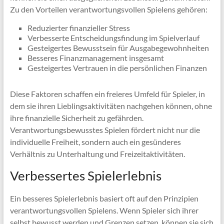
Zu den Vorteilen verantwortungsvollen Spielens gehören:
Reduzierter finanzieller Stress
Verbesserte Entscheidungsfindung im Spielverlauf
Gesteigertes Bewusstsein für Ausgabegewohnheiten
Besseres Finanzmanagement insgesamt
Gesteigertes Vertrauen in die persönlichen Finanzen
Diese Faktoren schaffen ein freieres Umfeld für Spieler, in
dem sie ihren Lieblingsaktivitäten nachgehen können, ohne
ihre finanzielle Sicherheit zu gefährden.
Verantwortungsbewusstes Spielen fördert nicht nur die
individuelle Freiheit, sondern auch ein gesünderes
Verhältnis zu Unterhaltung und Freizeitaktivitäten.
Verbessertes Spielerlebnis
Ein besseres Spielerlebnis basiert oft auf den Prinzipien
verantwortungsvollen Spielens. Wenn Spieler sich ihrer
selbst bewusst werden und Grenzen setzen, können sie sich