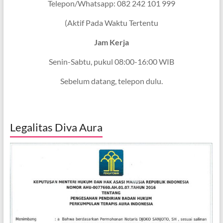
Telepon/Whatsapp: 082 242 101 999
(Aktif Pada Waktu Tertentu
Jam Kerja
Senin-Sabtu, pukul 08:00-16:00 WIB
Sebelum datang, telepon dulu.
Legalitas Diva Aura