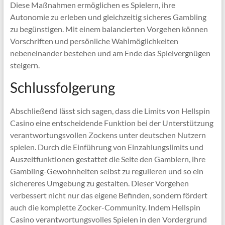
Diese Maßnahmen ermöglichen es Spielern, ihre
Autonomie zu erleben und gleichzeitig sicheres Gambling
zu begünstigen. Mit einem balancierten Vorgehen können
Vorschriften und persönliche Wahlmöglichkeiten
nebeneinander bestehen und am Ende das Spielvergnügen
steigern.
Schlussfolgerung
Abschließend lässt sich sagen, dass die Limits von Hellspin
Casino eine entscheidende Funktion bei der Unterstützung
verantwortungsvollen Zockens unter deutschen Nutzern
spielen. Durch die Einführung von Einzahlungslimits und
Auszeitfunktionen gestattet die Seite den Gamblern, ihre
Gambling-Gewohnheiten selbst zu regulieren und so ein
sichereres Umgebung zu gestalten. Dieser Vorgehen
verbessert nicht nur das eigene Befinden, sondern fördert
auch die komplette Zocker-Community. Indem Hellspin
Casino verantwortungsvolles Spielen in den Vordergrund