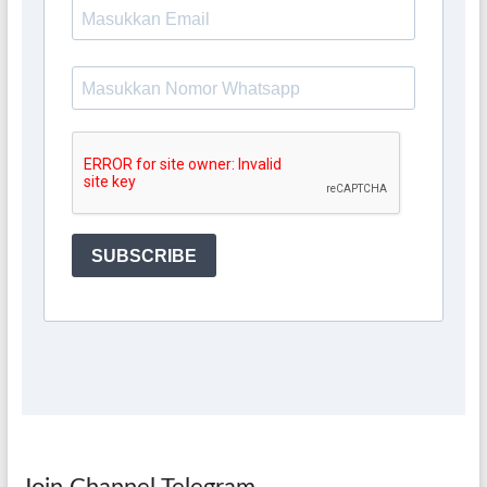
Join Channel Telegram