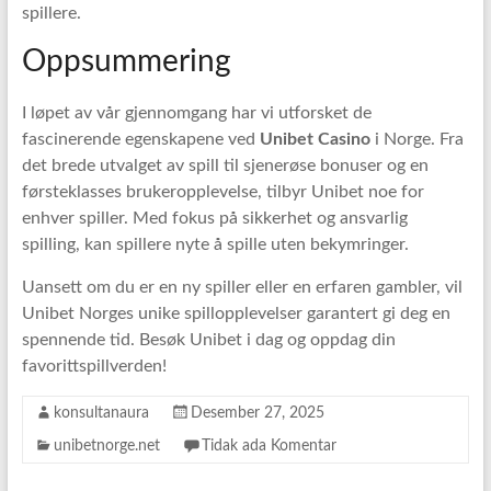
spillere.
Oppsummering
I løpet av vår gjennomgang har vi utforsket de
fascinerende egenskapene ved
Unibet Casino
i Norge. Fra
det brede utvalget av spill til sjenerøse bonuser og en
førsteklasses brukeropplevelse, tilbyr Unibet noe for
enhver spiller. Med fokus på sikkerhet og ansvarlig
spilling, kan spillere nyte å spille uten bekymringer.
Uansett om du er en ny spiller eller en erfaren gambler, vil
Unibet Norges unike spillopplevelser garantert gi deg en
spennende tid. Besøk Unibet i dag og oppdag din
favorittspillverden!
konsultanaura
Desember 27, 2025
unibetnorge.net
Tidak ada Komentar