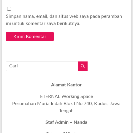
Simpan nama, email, dan situs web saya pada peramban
ini untuk komentar saya berikutnya.
Alamat Kantor
ETERNAL Working Space
Perumahan Muria Indah Blok I No 740, Kudus, Jawa
Tengah
Staf Admin – Nanda