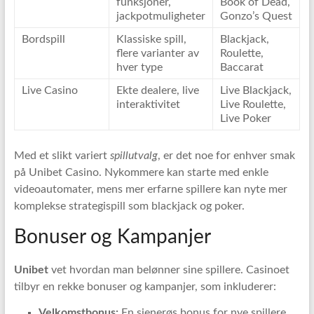
funksjoner,
Book of Dead,
jackpotmuligheter
Gonzo’s Quest
Bordspill
Klassiske spill,
Blackjack,
flere varianter av
Roulette,
hver type
Baccarat
Live Casino
Ekte dealere, live
Live Blackjack,
interaktivitet
Live Roulette,
Live Poker
Med et slikt variert
spillutvalg
, er det noe for enhver smak
på Unibet Casino. Nykommere kan starte med enkle
videoautomater, mens mer erfarne spillere kan nyte mer
komplekse strategispill som blackjack og poker.
Bonuser og Kampanjer
Unibet
vet hvordan man belønner sine spillere. Casinoet
tilbyr en rekke bonuser og kampanjer, som inkluderer:
Velkomstbonus:
En sjenerøs bonus for nye spillere,