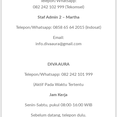
Telepon/Whatsapp:
082 242 102 999 (Tekomsel)
Staf Admin 2 – Martha
Telepon/Whatsapp: 0858 65 64 2015 (Indosat)
Email:
info.divaaura@gmail.com
DIVA AURA
Telepon/Whatsapp: 082 242 101 999
(Aktif Pada Waktu Tertentu
Jam Kerja
Senin-Sabtu, pukul 08:00-16:00 WIB
Sebelum datang, telepon dulu.