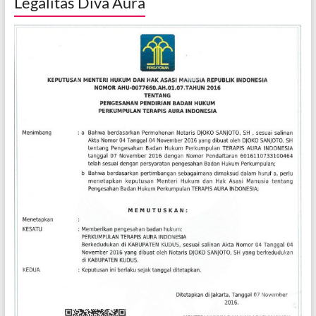
Legalitas Diva Aura