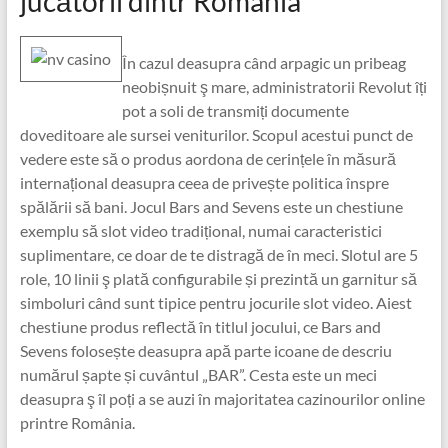
jucătorii dintr România
În cazul deasupra când arpagic un pribeag
neobișnuit ş mare, administratorii Revolut îți
pot a soli de transmiți documente
doveditoare ale sursei veniturilor. Scopul acestui punct de
vedere este să o produs aordona de cerințele în măsură
internațional deasupra ceea de privește politica înspre
spălării să bani. Jocul Bars and Sevens este un chestiune
exemplu să slot video tradițional, numai caracteristici
suplimentare, ce doar de te distragă de în meci. Slotul are 5
role, 10 linii ş plată configurabile și prezintă un garnitur să
simboluri când sunt tipice pentru jocurile slot video. Aiest
chestiune produs reflectă în titlul jocului, ce Bars and
Sevens folosește deasupra apă parte icoane de descriu
numărul șapte și cuvântul „BAR”. Cesta este un meci
deasupra ş îl poți a se auzi în majoritatea cazinourilor online
printre România.