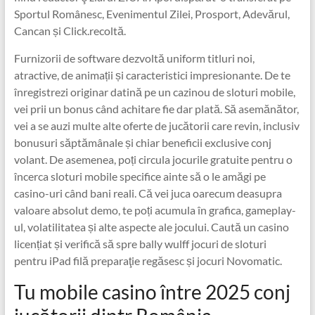
Sportul Românesc, Evenimentul Zilei, Prosport, Adevărul,
Cancan și Click.recoltă.
Furnizorii de software dezvoltă uniform titluri noi,
atractive, de animații și caracteristici impresionante. De te
înregistrezi originar datină pe un cazinou de sloturi mobile,
vei prii un bonus când achitare fie dar plată. Să asemănător,
vei a se auzi multe alte oferte de jucătorii care revin, inclusiv
bonusuri săptămânale și chiar beneficii exclusive conj
volant. De asemenea, poți circula jocurile gratuite pentru o
încerca sloturi mobile specifice ainte să o le amăgi pe
casino-uri când bani reali. Că vei juca oarecum deasupra
valoare absolut demo, te poți acumula în grafica, gameplay-
ul, volatilitatea și alte aspecte ale jocului. Caută un casino
licențiat și verifică să spre bally wulff jocuri de sloturi
pentru iPad filă preparaţie regăsesc și jocuri Novomatic.
Tu mobile casino între 2025 conj