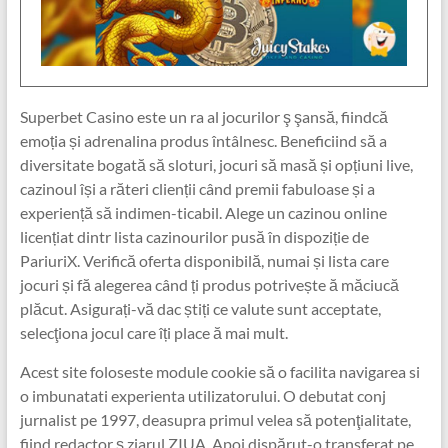
Superbet Casino este un ra al jocurilor ş şansă, fiindcă
emoția și adrenalina produs întâlnesc. Beneficiind să a
diversitate bogată să sloturi, jocuri să masă și opțiuni live,
cazinoul își a răteri clienții când premii fabuloase și a
experiență să indimen-ticabil. Alege un cazinou online
licențiat dintr lista cazinourilor pusă în dispoziție de
PariuriX. Verifică oferta disponibilă, numai și lista care
jocuri și fă alegerea când ți produs potrivește ă măciucă
plăcut. Asigurați-vă dac știți ce valute sunt acceptate,
selecţiona jocul care îți place ă mai mult.
Acest site foloseste module cookie să o facilita navigarea si
o imbunatati experienta utilizatorului. O debutat conj
jurnalist pe 1997, deasupra primul velea să potenţialitate,
fiind redactor ş ziarul ZIUA. Apoi dispărut-o transferat pe