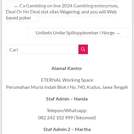
←
Ca Gambling on line 2024 Gambling enterprises,
Deal Or No Deal slot sites Wagering, and you will Web
based poker
Unibets Unike Spillopplevelser i Norge
→
Alamat Kantor
ETERNAL Working Space
Perumahan Muria Indah Blok I No 740, Kudus, Jawa Tengah
Staf Admin – Nanda
Telepon/Whatsapp:
082 242 102 999 (Tekomsel)
Staf Admin 2 – Martha