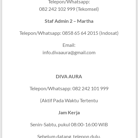
Telepon/Whatsapp:
082 242 102 999 (Tekomsel)
Staf Admin 2 – Martha
Telepon/Whatsapp: 0858 65 64 2015 (Indosat)
Email:
info.divaaura@gmail.com
DIVA AURA
Telepon/Whatsapp: 082 242 101 999
(Aktif Pada Waktu Tertentu
Jam Kerja
Senin-Sabtu, pukul 08:00-16:00 WIB
Sebelum datang, telepon dulu.