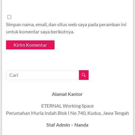
Simpan nama, email, dan situs web saya pada peramban ini
untuk komentar saya berikutnya.
Alamat Kantor
ETERNAL Working Space
Perumahan Muria Indah Blok I No 740, Kudus, Jawa Tengah
Staf Admin – Nanda