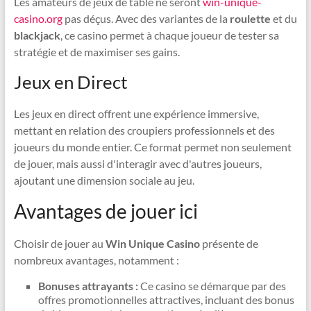
Les amateurs de jeux de table ne seront
win-unique-
casino.org
pas déçus. Avec des variantes de la
roulette
et du
blackjack
, ce casino permet à chaque joueur de tester sa
stratégie et de maximiser ses gains.
Jeux en Direct
Les jeux en direct offrent une expérience immersive,
mettant en relation des croupiers professionnels et des
joueurs du monde entier. Ce format permet non seulement
de jouer, mais aussi d'interagir avec d'autres joueurs,
ajoutant une dimension sociale au jeu.
Avantages de jouer ici
Choisir de jouer au
Win Unique Casino
présente de
nombreux avantages, notamment :
Bonuses attrayants :
Ce casino se démarque par des
offres promotionnelles attractives, incluant des bonus