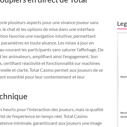
Leg
socie plusieurs aspects pour une vivance joueur sans
e, le chat et les options de mise dans une interface
ation favorise une navigation intuitive, permettant
 paramètres en toute aisance. Les mises à jour en
 au courant les participants sans saturer l’affichage. De
 et les animateurs, amplifiant ainsi l’engagement. Son
 certifiant réactivité et fonctionnalité sur machines
elle et clarté, Total Casino permet aux joueurs de se
ément essentiel pour leur contentement et leur
echnique
s heurts pour l’interaction des joueurs, mais la qualité
ité de l’expérience en temps réel. Total Casino
atence minimale, garantissant aux joueurs une image