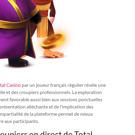
tal Casino
par un joueur français régulier révèle une
lle et des croupiers professionnels. La exploration
ment favorable aussi bien aux sessions ponctuelles
résentation alléchante et de l’implication des
 d’impartialité de la plateforme permet de mieux
ire aux participants.
roupiers en direct de Total