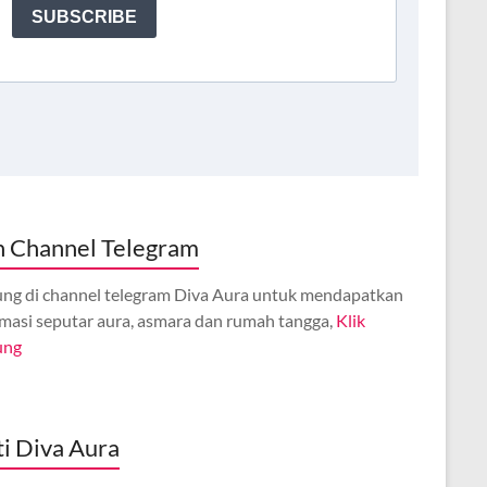
n Channel Telegram
ng di channel telegram Diva Aura untuk mendapatkan
rmasi seputar aura, asmara dan rumah tangga,
Klik
ung
ti Diva Aura