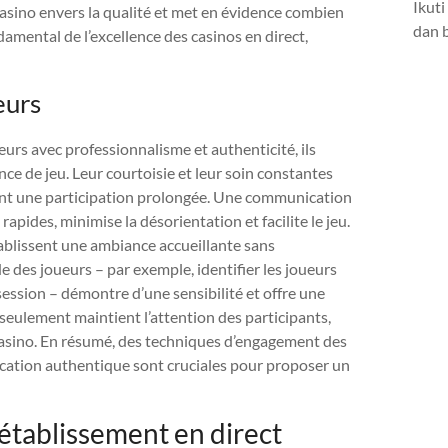
Ikut
sino envers la qualité et met en évidence combien
dan b
amental de l’excellence des casinos en direct,
eurs
urs avec professionnalisme et authenticité, ils
e de jeu. Leur courtoisie et leur soin constantes
nt une participation prolongée. Une communication
 rapides, minimise la désorientation et facilite le jeu.
ablissent une ambiance accueillante sans
e des joueurs – par exemple, identifier les joueurs
session – démontre d’une sensibilité et offre une
eulement maintient l’attention des participants,
casino. En résumé, des techniques d’engagement des
cation authentique sont cruciales pour proposer un
e établissement en direct