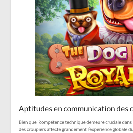
Aptitudes en communication des 
Bien que l’compétence technique demeure cruciale dans le
des croupiers affecte grandement l’expérience globale du