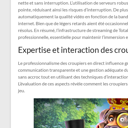
nette et sans interruption. L’utilisation de serveurs ro
pointe, réduisant ainsi les risques d’interruption. De plu
automatiquement la qualité vidéo en fonction de la bande
internet. Bien que de légers retards aient été occasionne
résolus. En résumé, l’infrastructure de streaming de Tot
professionnelle, essentielle pour maintenir l’immersion et
Expertise et interaction des cro
Le professionnalisme des croupiers en direct influence 
communication transparente et une gestion adéquate du 
sans accroc tout en utilisant des techniques d’interactio
L’évaluation de ces aspects révèle comment les croupiers
jeu.