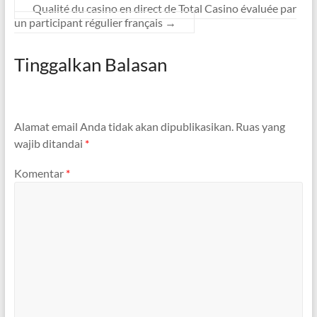
Qualité du casino en direct de Total Casino évaluée par
un participant régulier français
→
Tinggalkan Balasan
Alamat email Anda tidak akan dipublikasikan.
Ruas yang
wajib ditandai
*
Komentar
*