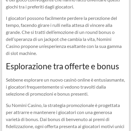
giochi tra i preferiti dagli giocatori.
I giocatori possono facilmente perdere la percezione del
tempo, facendo girare i rulli nella attesa di vincere alla
grande. Che si tratti dell’emozione di un round bonus o
dell’speranza di un jackpot che cambia la vita, Nomini
Casino propone un’esperienza esaltante con la sua gamma
di slot machine.
Esplorazione tra offerte e bonus
Sebbene esplorare un nuovo casinò online è entusiasmante,
i giocatori frequentemente si vedono travolti dalla
selezione di promozioni e bonus presenti.
Su Nomini Casino, la strategia promozionale è progettata
per attrarre e mantenere i giocatori con una generosa
varietà di bonus. Dai bonus di benvenuto ai premi di
fidelizzazione, ogni offerta presenta ai giocatori motivi unici