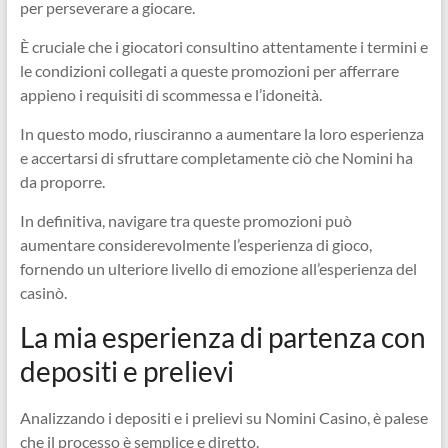
per perseverare a giocare.
È cruciale che i giocatori consultino attentamente i termini e
le condizioni collegati a queste promozioni per afferrare
appieno i requisiti di scommessa e l’idoneità.
In questo modo, riusciranno a aumentare la loro esperienza
e accertarsi di sfruttare completamente ciò che Nomini ha
da proporre.
In definitiva, navigare tra queste promozioni può
aumentare considerevolmente l’esperienza di gioco,
fornendo un ulteriore livello di emozione all’esperienza del
casinò.
La mia esperienza di partenza con
depositi e prelievi
Analizzando i depositi e i prelievi su Nomini Casino, è palese
che il processo è semplice e diretto.