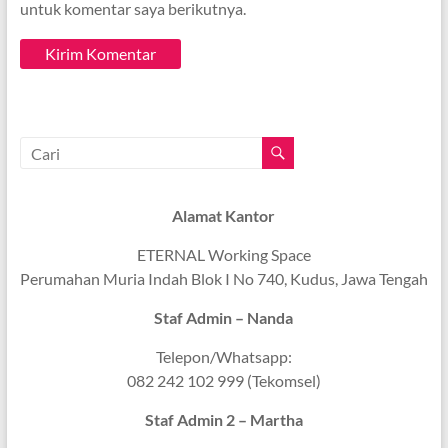
untuk komentar saya berikutnya.
Alamat Kantor
ETERNAL Working Space
Perumahan Muria Indah Blok I No 740, Kudus, Jawa Tengah
Staf Admin – Nanda
Telepon/Whatsapp:
082 242 102 999 (Tekomsel)
Staf Admin 2 – Martha