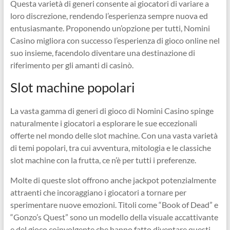
Questa varietà di generi consente ai giocatori di variare a
loro discrezione, rendendo l’esperienza sempre nuova ed
entusiasmante. Proponendo un’opzione per tutti, Nomini
Casino migliora con successo l’esperienza di gioco online nel
suo insieme, facendolo diventare una destinazione di
riferimento per gli amanti di casinò.
Slot machine popolari
La vasta gamma di generi di gioco di Nomini Casino spinge
naturalmente i giocatori a esplorare le sue eccezionali
offerte nel mondo delle slot machine. Con una vasta varietà
di temi popolari, tra cui avventura, mitologia e le classiche
slot machine con la frutta, ce n’è per tutti i preferenze.
Molte di queste slot offrono anche jackpot potenzialmente
attraenti che incoraggiano i giocatori a tornare per
sperimentare nuove emozioni. Titoli come “Book of Dead” e
“Gonzo’s Quest” sono un modello della visuale accattivante
e del gioco coinvolgente che hanno fatto diventare questi