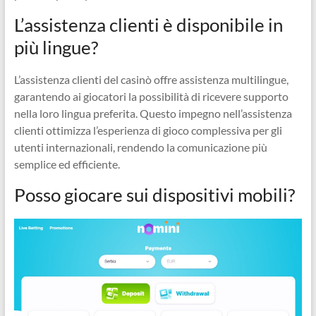
L’assistenza clienti è disponibile in
più lingue?
L’assistenza clienti del casinò offre assistenza multilingue,
garantendo ai giocatori la possibilità di ricevere supporto
nella loro lingua preferita. Questo impegno nell’assistenza
clienti ottimizza l’esperienza di gioco complessiva per gli
utenti internazionali, rendendo la comunicazione più
semplice ed efficiente.
Posso giocare sui dispositivi mobili?