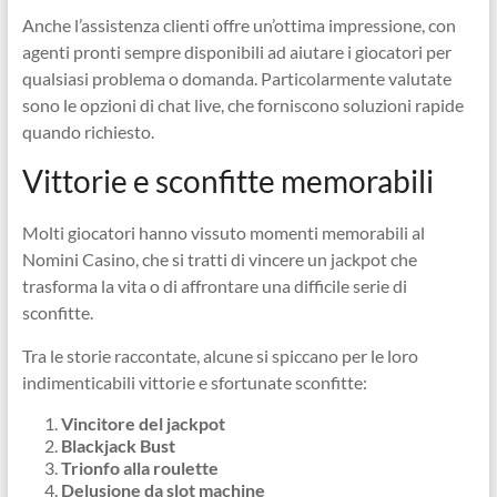
Anche l’assistenza clienti offre un’ottima impressione, con
agenti pronti sempre disponibili ad aiutare i giocatori per
qualsiasi problema o domanda. Particolarmente valutate
sono le opzioni di chat live, che forniscono soluzioni rapide
quando richiesto.
Vittorie e sconfitte memorabili
Molti giocatori hanno vissuto momenti memorabili al
Nomini Casino, che si tratti di vincere un jackpot che
trasforma la vita o di affrontare una difficile serie di
sconfitte.
Tra le storie raccontate, alcune si spiccano per le loro
indimenticabili vittorie e sfortunate sconfitte:
Vincitore del jackpot
Blackjack Bust
Trionfo alla roulette
Delusione da slot machine