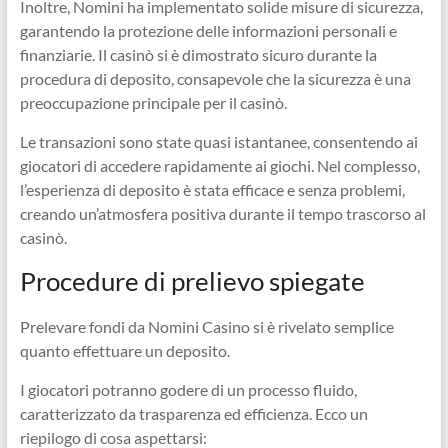
Inoltre, Nomini ha implementato solide misure di sicurezza,
garantendo la protezione delle informazioni personali e
finanziarie. Il casinò si è dimostrato sicuro durante la
procedura di deposito, consapevole che la sicurezza è una
preoccupazione principale per il casinò.
Le transazioni sono state quasi istantanee, consentendo ai
giocatori di accedere rapidamente ai giochi. Nel complesso,
l’esperienza di deposito è stata efficace e senza problemi,
creando un’atmosfera positiva durante il tempo trascorso al
casinò.
Procedure di prelievo spiegate
Prelevare fondi da Nomini Casino si è rivelato semplice
quanto effettuare un deposito.
I giocatori potranno godere di un processo fluido,
caratterizzato da trasparenza ed efficienza. Ecco un
riepilogo di cosa aspettarsi: