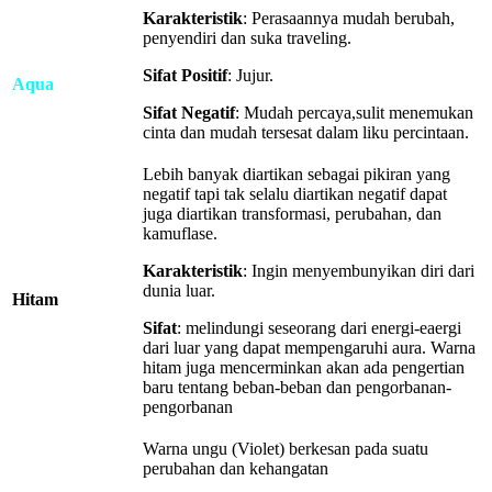
Karakteristik
: Perasaannya mudah berubah,
penyendiri dan suka traveling.
Sifat
Positif
: Jujur.
Aqua
Sifat
Negatif
: Mudah percaya,sulit menemukan
cinta dan mudah tersesat dalam liku percintaan.
Lebih banyak diartikan sebagai pikiran yang
negatif tapi tak selalu diartikan negatif dapat
juga diartikan transformasi, perubahan, dan
kamuflase.
Karakteristik
: Ingin menyembunyikan diri dari
dunia luar.
Hitam
Sifat
: melindungi seseorang dari energi-eaergi
dari luar yang dapat mempengaruhi aura. Warna
hitam juga mencerminkan akan ada pengertian
baru tentang beban-beban dan pengorbanan-
pengorbanan
Warna ungu (Violet) berkesan pada suatu
perubahan dan kehangatan