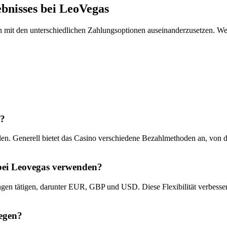
bnisses bei LeoVegas
ch mit den unterschiedlichen Zahlungsoptionen auseinanderzusetzen. We
n?
en. Generell bietet das Casino verschiedene Bezahlmethoden an, von de
bei Leovegas verwenden?
en tätigen, darunter EUR, GBP und USD. Diese Flexibilität verbessert
legen?