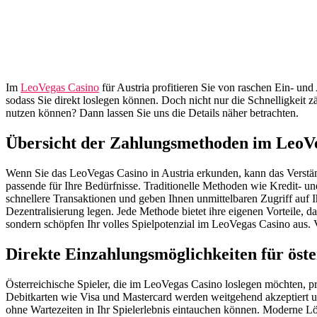
Im
LeoVegas Casino
für Austria profitieren Sie von raschen Ein- und
sodass Sie direkt loslegen können. Doch nicht nur die Schnelligkeit z
nutzen können? Dann lassen Sie uns die Details näher betrachten.
Übersicht der Zahlungsmethoden im LeoV
Wenn Sie das LeoVegas Casino in Austria erkunden, kann das Verständ
passende für Ihre Bedürfnisse. Traditionelle Methoden wie Kredit- u
schnellere Transaktionen und geben Ihnen unmittelbaren Zugriff au
Dezentralisierung legen. Jede Methode bietet ihre eigenen Vorteile, d
sondern schöpfen Ihr volles Spielpotenzial im LeoVegas Casino aus. 
Direkte Einzahlungsmöglichkeiten für öste
Österreichische Spieler, die im LeoVegas Casino loslegen möchten, pr
Debitkarten wie Visa und Mastercard werden weitgehend akzeptiert un
ohne Wartezeiten in Ihr Spielerlebnis eintauchen können. Moderne L