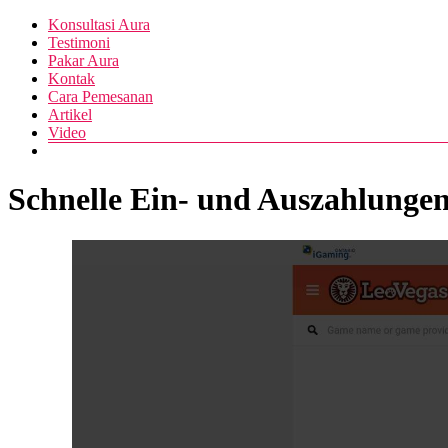
Skip
Menu
Konsultasi Aura
Pusat
to
Diva
Testimoni
Layanan
content
Pakar Aura
Aura
Buka
Kontak
Aura
Cara Pemesanan
Artikel
Video
Schnelle Ein- und Auszahlungen