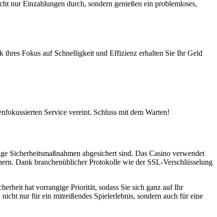
nicht nur Einzahlungen durch, sondern genießen ein problemloses,
ihres Fokus auf Schnelligkeit und Effizienz erhalten Sie Ihr Geld
nfokussierten Service vereint. Schluss mit dem Warten!
rtige Sicherheitsmaßnahmen abgesichert sind. Das Casino verwendet
chern. Dank branchenüblicher Protokolle wie der SSL-Verschlüsselung
eit hat vorrangige Priorität, sodass Sie sich ganz auf Ihr
icht nur für ein mitreißendes Spielerlebnis, sondern auch für eine