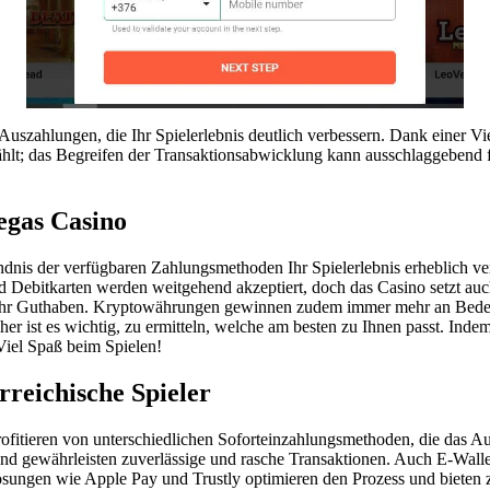
 Auszahlungen, die Ihr Spielerlebnis deutlich verbessern. Dank einer V
ählt; das Begreifen der Transaktionsabwicklung kann ausschlaggebend für 
egas Casino
nis der verfügbaren Zahlungsmethoden Ihr Spielerlebnis erheblich verb
nd Debitkarten werden weitgehend akzeptiert, doch das Casino setzt au
f Ihr Guthaben. Kryptowährungen gewinnen zudem immer mehr an Bedeu
aher ist es wichtig, zu ermitteln, welche am besten zu Ihnen passt. Inde
Viel Spaß beim Spielen!
rreichische Spieler
ofitieren von unterschiedlichen Soforteinzahlungsmethoden, die das Au
d gewährleisten zuverlässige und rasche Transaktionen. Auch E-Wallets
ösungen wie Apple Pay und Trustly optimieren den Prozess und bieten 