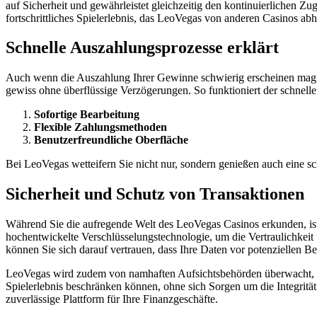
auf Sicherheit und gewährleistet gleichzeitig den kontinuierlichen Z
fortschrittliches Spielerlebnis, das LeoVegas von anderen Casinos abh
Schnelle Auszahlungsprozesse erklärt
Auch wenn die Auszahlung Ihrer Gewinne schwierig erscheinen mag, op
gewiss ohne überflüssige Verzögerungen. So funktioniert der schnell
Sofortige Bearbeitung
Flexible Zahlungsmethoden
Benutzerfreundliche Oberfläche
Bei LeoVegas wetteifern Sie nicht nur, sondern genießen auch eine s
Sicherheit und Schutz von Transaktionen
Während Sie die aufregende Welt des LeoVegas Casinos erkunden, ist
hochentwickelte Verschlüsselungstechnologie, um die Vertraulichkei
können Sie sich darauf vertrauen, dass Ihre Daten vor potenziellen B
LeoVegas wird zudem von namhaften Aufsichtsbehörden überwacht, was
Spielerlebnis beschränken können, ohne sich Sorgen um die Integrität
zuverlässige Plattform für Ihre Finanzgeschäfte.