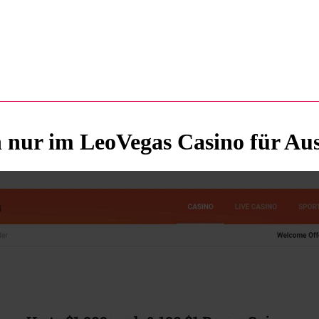
 nur im LeoVegas Casino für Aus