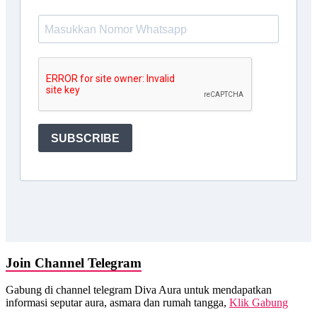
Join Channel Telegram
Gabung di channel telegram Diva Aura untuk mendapatkan
informasi seputar aura, asmara dan rumah tangga,
Klik Gabung