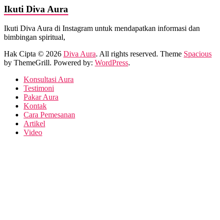
Ikuti Diva Aura
Ikuti Diva Aura di Instagram untuk mendapatkan informasi dan
bimbingan spiritual,
Hak Cipta © 2026
Diva Aura
. All rights reserved. Theme
Spacious
by ThemeGrill. Powered by:
WordPress
.
Konsultasi Aura
Testimoni
Pakar Aura
Kontak
Cara Pemesanan
Artikel
Video