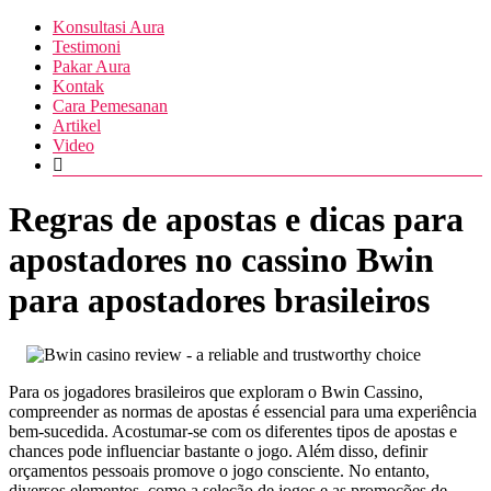
Skip
Menu
Konsultasi Aura
Pusat
to
Diva
Testimoni
Layanan
content
Pakar Aura
Aura
Buka
Kontak
Aura
Cara Pemesanan
Artikel
Video
Regras de apostas e dicas para
apostadores no cassino Bwin
para apostadores brasileiros
Para os jogadores brasileiros que exploram o Bwin Cassino,
compreender as normas de apostas é essencial para uma experiência
bem-sucedida. Acostumar-se com os diferentes tipos de apostas e
chances pode influenciar bastante o jogo. Além disso, definir
orçamentos pessoais promove o jogo consciente. No entanto,
diversos elementos, como a seleção de jogos e as promoções de