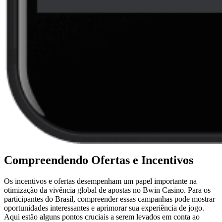
Compreendendo Ofertas e Incentivos
Os incentivos e ofertas desempenham um papel importante na
otimização da vivência global de apostas no Bwin Casino. Para os
participantes do Brasil, compreender essas campanhas pode mostrar
oportunidades interessantes e aprimorar sua experiência de jogo.
Aqui estão alguns pontos cruciais a serem levados em conta ao