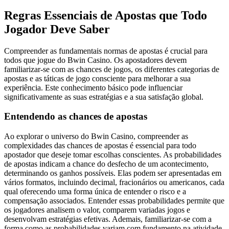
Regras Essenciais de Apostas que Todo
Jogador Deve Saber
Compreender as fundamentais normas de apostas é crucial para
todos que jogue do Bwin Casino. Os apostadores devem
familiarizar-se com as chances de jogos, os diferentes categorias de
apostas e as táticas de jogo consciente para melhorar a sua
experiência. Este conhecimento básico pode influenciar
significativamente as suas estratégias e a sua satisfação global.
Entendendo as chances de apostas
Ao explorar o universo do Bwin Casino, compreender as
complexidades das chances de apostas é essencial para todo
apostador que deseje tomar escolhas conscientes. As probabilidades
de apostas indicam a chance do desfecho de um acontecimento,
determinando os ganhos possíveis. Elas podem ser apresentadas em
vários formatos, incluindo decimal, fracionários ou americanos, cada
qual oferecendo uma forma única de entender o risco e a
compensação associados. Entender essas probabilidades permite que
os jogadores analisem o valor, comparem variadas jogos e
desenvolvam estratégias efetivas. Ademais, familiarizar-se com a
forma como as probabilidades variam com fundamento na atividade