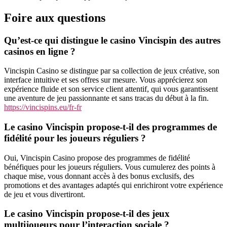
Foire aux questions
Qu’est-ce qui distingue le casino Vincispin des autres
casinos en ligne ?
Vincispin Casino se distingue par sa collection de jeux créative, son
interface intuitive et ses offres sur mesure. Vous apprécierez son
expérience fluide et son service client attentif, qui vous garantissent
une aventure de jeu passionnante et sans tracas du début à la fin.
https://vincispins.eu/fr-fr
Le casino Vincispin propose-t-il des programmes de
fidélité pour les joueurs réguliers ?
Oui, Vincispin Casino propose des programmes de fidélité
bénéfiques pour les joueurs réguliers. Vous cumulerez des points à
chaque mise, vous donnant accès à des bonus exclusifs, des
promotions et des avantages adaptés qui enrichiront votre expérience
de jeu et vous divertiront.
Le casino Vincispin propose-t-il des jeux
multijoueurs pour l’interaction sociale ?