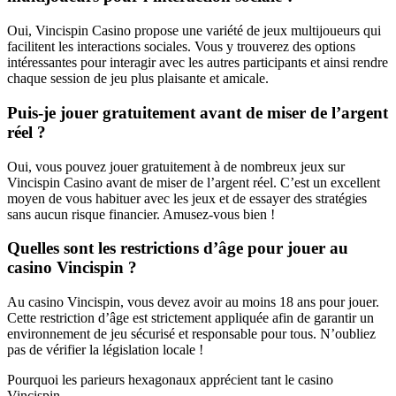
Oui, Vincispin Casino propose une variété de jeux multijoueurs qui
facilitent les interactions sociales. Vous y trouverez des options
intéressantes pour interagir avec les autres participants et ainsi rendre
chaque session de jeu plus plaisante et amicale.
Puis-je jouer gratuitement avant de miser de l’argent
réel ?
Oui, vous pouvez jouer gratuitement à de nombreux jeux sur
Vincispin Casino avant de miser de l’argent réel. C’est un excellent
moyen de vous habituer avec les jeux et de essayer des stratégies
sans aucun risque financier. Amusez-vous bien !
Quelles sont les restrictions d’âge pour jouer au
casino Vincispin ?
Au casino Vincispin, vous devez avoir au moins 18 ans pour jouer.
Cette restriction d’âge est strictement appliquée afin de garantir un
environnement de jeu sécurisé et responsable pour tous. N’oubliez
pas de vérifier la législation locale !
Pourquoi les parieurs hexagonaux apprécient tant le casino
Vincispin