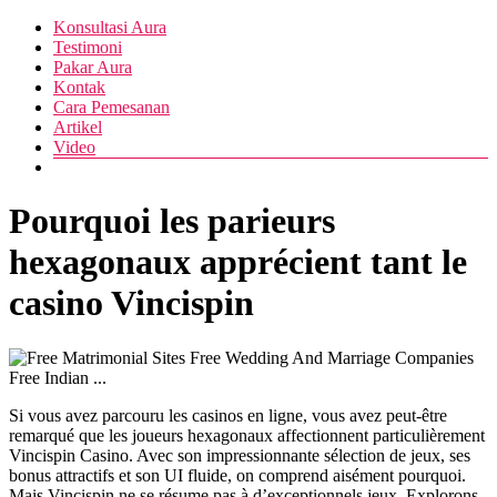
Skip
Menu
Konsultasi Aura
Pusat
to
Diva
Testimoni
Layanan
content
Pakar Aura
Aura
Buka
Kontak
Aura
Cara Pemesanan
Artikel
Video
Pourquoi les parieurs
hexagonaux apprécient tant le
casino Vincispin
Si vous avez parcouru les casinos en ligne, vous avez peut-être
remarqué que les joueurs hexagonaux affectionnent particulièrement
Vincispin Casino. Avec son impressionnante sélection de jeux, ses
bonus attractifs et son UI fluide, on comprend aisément pourquoi.
Mais Vincispin ne se résume pas à d’exceptionnels jeux. Explorons