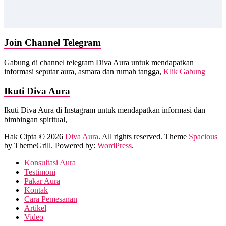
Join Channel Telegram
Gabung di channel telegram Diva Aura untuk mendapatkan
informasi seputar aura, asmara dan rumah tangga,
Klik Gabung
Ikuti Diva Aura
Ikuti Diva Aura di Instagram untuk mendapatkan informasi dan
bimbingan spiritual,
Hak Cipta © 2026
Diva Aura
. All rights reserved. Theme
Spacious
by ThemeGrill. Powered by:
WordPress
.
Konsultasi Aura
Testimoni
Pakar Aura
Kontak
Cara Pemesanan
Artikel
Video