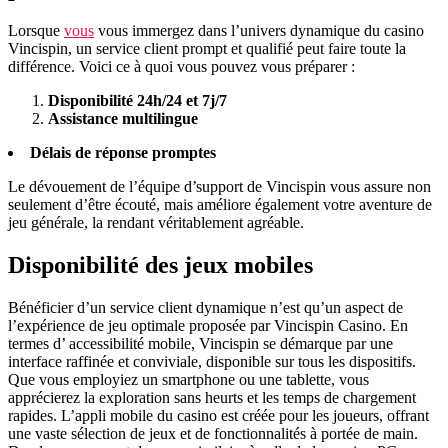
Lorsque
vous
vous immergez dans l’univers dynamique du casino
Vincispin, un service client prompt et qualifié peut faire toute la
différence. Voici ce à quoi vous pouvez vous préparer :
Disponibilité 24h/24 et 7j/7
Assistance multilingue
Délais de réponse promptes
Le dévouement de l’équipe d’support de Vincispin vous assure non
seulement d’être écouté, mais améliore également votre aventure de
jeu générale, la rendant véritablement agréable.
Disponibilité des jeux mobiles
Bénéficier d’un service client dynamique n’est qu’un aspect de
l’expérience de jeu optimale proposée par Vincispin Casino. En
termes d’ accessibilité mobile, Vincispin se démarque par une
interface raffinée et conviviale, disponible sur tous les dispositifs.
Que vous employiez un smartphone ou une tablette, vous
apprécierez la exploration sans heurts et les temps de chargement
rapides. L’appli mobile du casino est créée pour les joueurs, offrant
une vaste sélection de jeux et de fonctionnalités à portée de main.