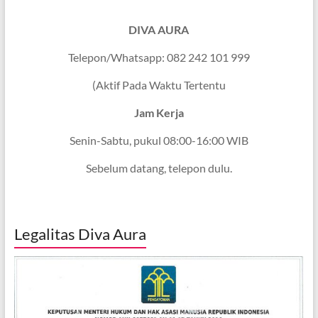
DIVA AURA
Telepon/Whatsapp: 082 242 101 999
(Aktif Pada Waktu Tertentu
Jam Kerja
Senin-Sabtu, pukul 08:00-16:00 WIB
Sebelum datang, telepon dulu.
Legalitas Diva Aura