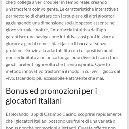
che ti collega a veri croupier in tempo reale, creando
un’atmosfera coinvolgente. Le caratteristiche interattive ti
permettono di chattare con i croupier e gli altri giocatori,
aggiungendo una dimensione sociale spesso assente nel
gioco virtuale. Inoltre, l’interfaccia intuitiva dell’app
garantisce una navigazione intuitiva, così puoi iniziare a
giocare a giochi come il blackjack o il baccarat senza
problemi. Grazie alla adattabilità con i dispositivi mobili,
non sei limitato a un unico luogo; puoi divertirti con i tuoi
giochi preferiti ogni volta che ti senti ispirato. Questo
metodo innovativo trasforma il modo in cui vivi il gioco dal
vivo, facendolo più accessibile e attraente che mai.
Bonus ed promozioni per i
giocatori italiani
Esplorando l’app di Cazimbo Casino, scoprirai rapidamente
che i giocatori italiani possono usufruire di una varietà di
bonus nonché promozioni allettanti. Queste offerte non