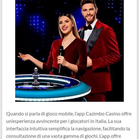
Quando si parla di gioco mobile, l’app Cazimbo Casino offre
un’esperienza avvincente per i giocatori in Italia. La sua
interfaccia intuitiva semplifica la navigazione, facilitando la
consultazione di una vasta gamma di giochi. L’app offre