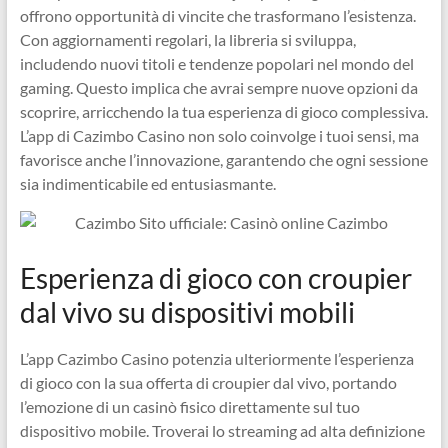
offrono opportunità di vincite che trasformano l’esistenza.
Con aggiornamenti regolari, la libreria si sviluppa,
includendo nuovi titoli e tendenze popolari nel mondo del
gaming. Questo implica che avrai sempre nuove opzioni da
scoprire, arricchendo la tua esperienza di gioco complessiva.
L’app di Cazimbo Casino non solo coinvolge i tuoi sensi, ma
favorisce anche l’innovazione, garantendo che ogni sessione
sia indimenticabile ed entusiasmante.
Esperienza di gioco con croupier
dal vivo su dispositivi mobili
L’app Cazimbo Casino potenzia ulteriormente l’esperienza
di gioco con la sua offerta di croupier dal vivo, portando
l’emozione di un casinò fisico direttamente sul tuo
dispositivo mobile. Troverai lo streaming ad alta definizione