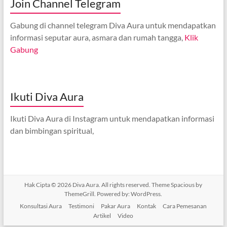
Join Channel Telegram
Gabung di channel telegram Diva Aura untuk mendapatkan
informasi seputar aura, asmara dan rumah tangga,
Klik
Gabung
Ikuti Diva Aura
Ikuti Diva Aura di Instagram untuk mendapatkan informasi
dan bimbingan spiritual,
Hak Cipta © 2026
Diva Aura
. All rights reserved. Theme
Spacious
by
ThemeGrill. Powered by:
WordPress
.
Konsultasi Aura
Testimoni
Pakar Aura
Kontak
Cara Pemesanan
Artikel
Video