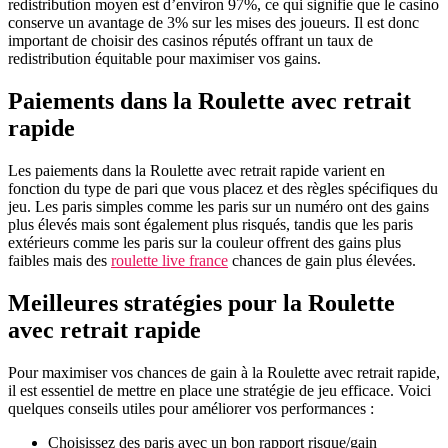
redistribution moyen est d’environ 97%, ce qui signifie que le casino
conserve un avantage de 3% sur les mises des joueurs. Il est donc
important de choisir des casinos réputés offrant un taux de
redistribution équitable pour maximiser vos gains.
Paiements dans la Roulette avec retrait
rapide
Les paiements dans la Roulette avec retrait rapide varient en
fonction du type de pari que vous placez et des règles spécifiques du
jeu. Les paris simples comme les paris sur un numéro ont des gains
plus élevés mais sont également plus risqués, tandis que les paris
extérieurs comme les paris sur la couleur offrent des gains plus
faibles mais des
roulette live france
chances de gain plus élevées.
Meilleures stratégies pour la Roulette
avec retrait rapide
Pour maximiser vos chances de gain à la Roulette avec retrait rapide,
il est essentiel de mettre en place une stratégie de jeu efficace. Voici
quelques conseils utiles pour améliorer vos performances :
Choisissez des paris avec un bon rapport risque/gain