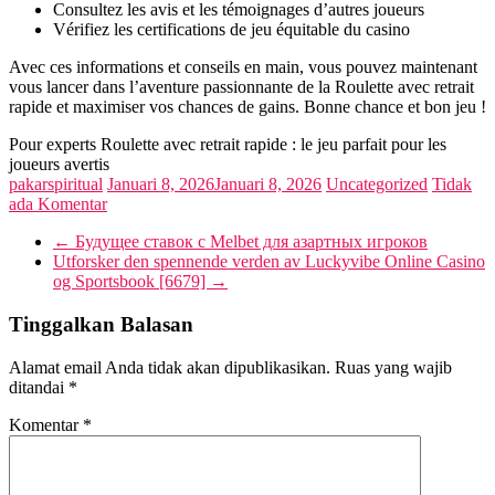
Consultez les avis et les témoignages d’autres joueurs
Vérifiez les certifications de jeu équitable du casino
Avec ces informations et conseils en main, vous pouvez maintenant
vous lancer dans l’aventure passionnante de la Roulette avec retrait
rapide et maximiser vos chances de gains. Bonne chance et bon jeu !
Pour experts Roulette avec retrait rapide : le jeu parfait pour les
joueurs avertis
pakarspiritual
Januari 8, 2026
Januari 8, 2026
Uncategorized
Tidak
ada Komentar
←
Будущее ставок с Melbet для азартных игроков
Utforsker den spennende verden av Luckyvibe Online Casino
og Sportsbook [6679]
→
Tinggalkan Balasan
Alamat email Anda tidak akan dipublikasikan.
Ruas yang wajib
ditandai
*
Komentar
*