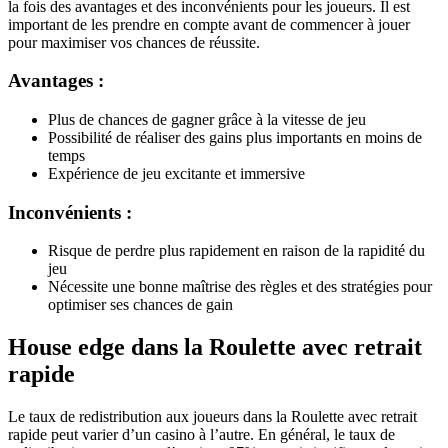
la fois des avantages et des inconvénients pour les joueurs. Il est
important de les prendre en compte avant de commencer à jouer
pour maximiser vos chances de réussite.
Avantages :
Plus de chances de gagner grâce à la vitesse de jeu
Possibilité de réaliser des gains plus importants en moins de
temps
Expérience de jeu excitante et immersive
Inconvénients :
Risque de perdre plus rapidement en raison de la rapidité du
jeu
Nécessite une bonne maîtrise des règles et des stratégies pour
optimiser ses chances de gain
House edge dans la Roulette avec retrait
rapide
Le taux de redistribution aux joueurs dans la Roulette avec retrait
rapide peut varier d’un casino à l’autre. En général, le taux de