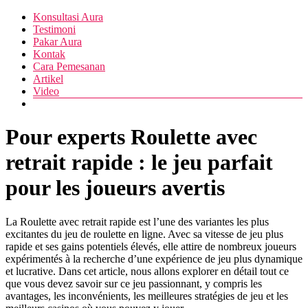
Skip
Menu
Konsultasi Aura
Pusat
to
Diva
Testimoni
Layanan
content
Pakar Aura
Aura
Buka
Kontak
Aura
Cara Pemesanan
Artikel
Video
Pour experts Roulette avec
retrait rapide : le jeu parfait
pour les joueurs avertis
La Roulette avec retrait rapide est l’une des variantes les plus
excitantes du jeu de roulette en ligne. Avec sa vitesse de jeu plus
rapide et ses gains potentiels élevés, elle attire de nombreux joueurs
expérimentés à la recherche d’une expérience de jeu plus dynamique
et lucrative. Dans cet article, nous allons explorer en détail tout ce
que vous
devez savoir sur ce jeu passionnant, y compris les
avantages, les inconvénients, les meilleures stratégies de jeu et les