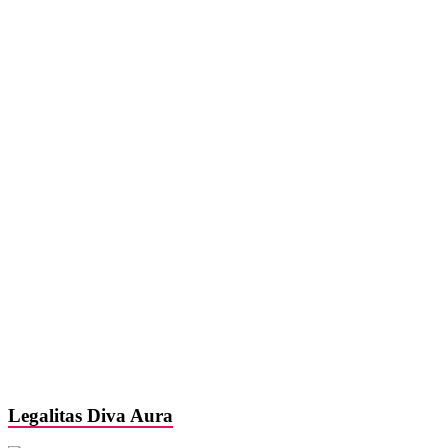
Legalitas Diva Aura