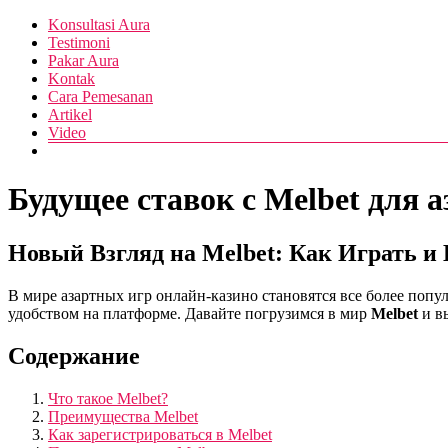
Skip
Menu
Konsultasi Aura
Pusat
to
Diva
Testimoni
Layanan
content
Pakar Aura
Aura
Buka
Kontak
Aura
Cara Pemesanan
Artikel
Video
Будущее ставок с Melbet для 
Новый Взгляд на Melbet: Как Играть 
В мире азартных игр онлайн-казино становятся все более поп
удобством на платформе. Давайте погрузимся в мир
Melbet
и вы
Содержание
Что такое Melbet?
Преимущества Melbet
Как зарегистрироваться в Melbet