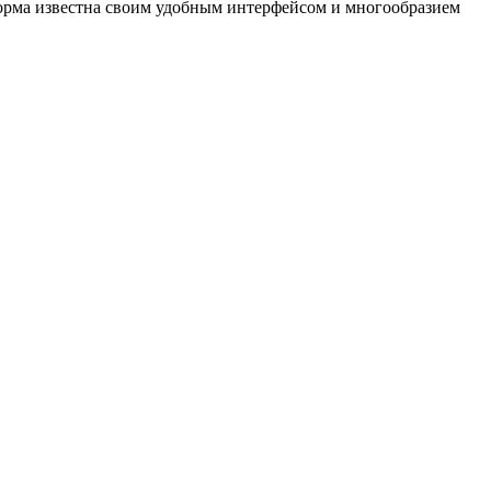
орма известна своим удобным интерфейсом и многообразием