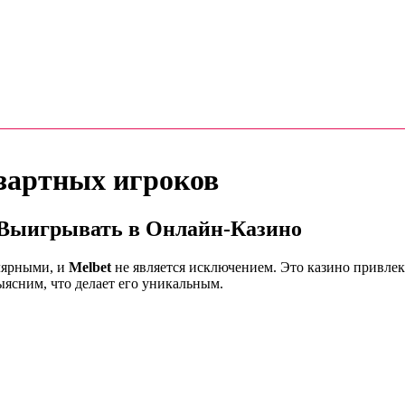
азартных игроков
и Выигрывать в Онлайн-Казино
улярными, и
Melbet
не является исключением. Это казино привле
ясним, что делает его уникальным.