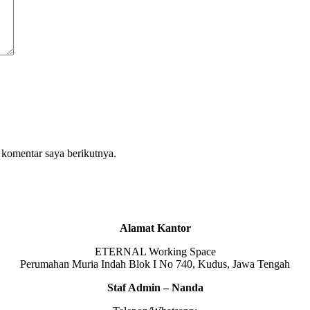
 komentar saya berikutnya.
Alamat Kantor
ETERNAL Working Space
Perumahan Muria Indah Blok I No 740, Kudus, Jawa Tengah
Staf Admin – Nanda