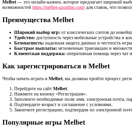
Melbet
— это онлайн-казино, которое предлагает широкий выб
возможностей
https://melbet-uzonline.com/
для ставок, что позво
Преимущества Melbet
Широкий выбор игр:
от классических слотов до новейш
Удобство:
доступность через мобильные устройства и ко
Безопасность:
надежная защита данных и честность игры
Быстрые выплаты:
мгновенные транзакции и множество
Клиентская поддержка:
оперативная помощь через чат и
Как зарегистрироваться в Melbet
Чтобы начать играть в
Melbet
, вы должны пройти процесс реги
Перейдите на сайт
Melbet
.
Нажмите на кнопку «Регистрация».
Заполните необходимые поля: имя, электронная почта, па
Подтвердите возраст и соглашение с условиями.
Закончите регистрацию, подтвердив по электронной почт
Популярные игры Melbet