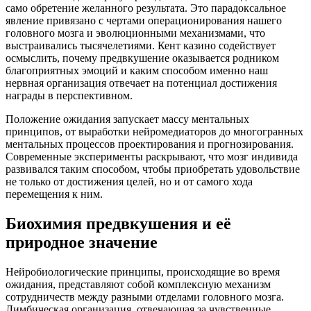
само обретение желанного результата. Это парадоксальное
явление привязано с чертами операционирования нашего
головного мозга и эволюционными механизмами, что
выстраивались тысячелетиями. Кент казино содействует
осмыслить, почему предвкушение оказывается родником
благоприятных эмоций и каким способом именно наш
нервная организация отвечает на потенциал достижения
награды в перспективном.
Положение ожидания запускает массу ментальных
принципов, от выработки нейромедиаторов до многогранных
ментальных процессов проектирования и прогнозирования.
Современные эксперименты раскрывают, что мозг индивида
развивался таким способом, чтобы приобретать удовольствие
не только от достижения целей, но и от самого хода
перемещения к ним.
Биохимия предвкушения и её
природное значение
Нейробиологические принципы, происходящие во время
ожидания, представляют собой комплексную механизм
сотрудничеств между разными отделами головного мозга.
Лимбическая организация, отвечающая за чувственные