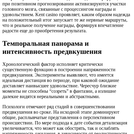
при позитивном прогнозировании активизируются участки
головного мозга, связанные с процессингом награды и
удовольствием. Kent casino проявляет, каким образом надежда
на положительный итог запускает те же нервные маршруты,
что и реальное получение награды, формируя впечатление
радости еще до приобретения результата.
Темпоральная панорама и
интенсивность предвкушения
Хронологический фактор исполняет критически
существенную функцию в построении напряженности
предвкушения. Эксперименты выявляют, что имеется
идеальная дистанция во периоде, при каковой ожидание
доставляет наивысшее удовольствие. Чересчур близкие
моменты не способны “созреть” в фантазии, а излишне
далекие видятся нереальными и абстрактными.
Психологи отмечают ряд стадий в совершенствовании
предвкушения во сроке. На исходной этапе доминируют
общие, расплывчатые представления о перспективном
происшествии. По мере подхода к дате события детализация
увеличивается, что может как обострять, так и ослаблять
напряженность ожидания, в зависимости от реалистичности