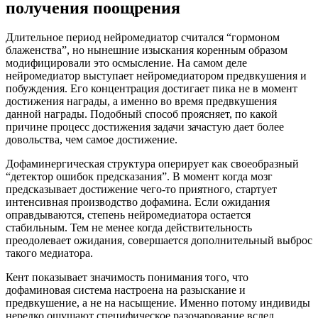
получения поощрения
Длительное период нейромедиатор считался “гормоном
блаженства”, но нынешние изыскания коренным образом
модифицировали это осмысление. На самом деле
нейромедиатор выступает нейромедиатором предвкушения и
побуждения. Его концентрация достигает пика не в момент
достижения награды, а именно во время предвкушения
данной награды. Подобный способ проясняет, по какой
причине процесс достижения задачи зачастую дает более
довольства, чем самое достижение.
Дофаминергическая структура оперирует как своеобразный
“детектор ошибок предсказания”. В момент когда мозг
предсказывает достижение чего-то приятного, стартует
интенсивная производство дофамина. Если ожидания
оправдываются, степень нейромедиатора остается
стабильным. Тем не менее когда действительность
преодолевает ожидания, совершается дополнительный выброс
такого медиатора.
Кент показывает значимость понимания того, что
дофаминовая система настроена на разыскание и
предвкушение, а не на насыщение. Именно потому индивиды
нередко ощущают специфическое разочарование вслед