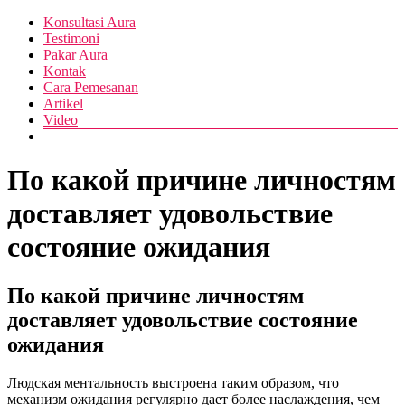
Skip
Menu
Konsultasi Aura
Pusat
to
Diva
Testimoni
Layanan
content
Pakar Aura
Aura
Buka
Kontak
Aura
Cara Pemesanan
Artikel
Video
По какой причине личностям
доставляет удовольствие
состояние ожидания
По какой причине личностям
доставляет удовольствие состояние
ожидания
Людская ментальность выстроена таким образом, что
механизм ожидания регулярно дает более наслаждения, чем