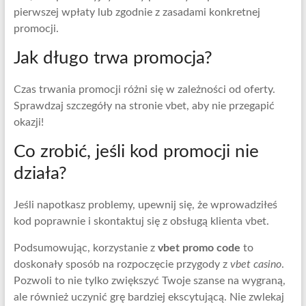
pierwszej wpłaty lub zgodnie z zasadami konkretnej
promocji.
Jak długo trwa promocja?
Czas trwania promocji różni się w zależności od oferty.
Sprawdzaj szczegóły na stronie vbet, aby nie przegapić
okazji!
Co zrobić, jeśli kod promocji nie
działa?
Jeśli napotkasz problemy, upewnij się, że wprowadziłeś
kod poprawnie i skontaktuj się z obsługą klienta vbet.
Podsumowując, korzystanie z
vbet promo code
to
doskonały sposób na rozpoczęcie przygody z
vbet casino
.
Pozwoli to nie tylko zwiększyć Twoje szanse na wygraną,
ale również uczynić grę bardziej ekscytującą. Nie zwlekaj