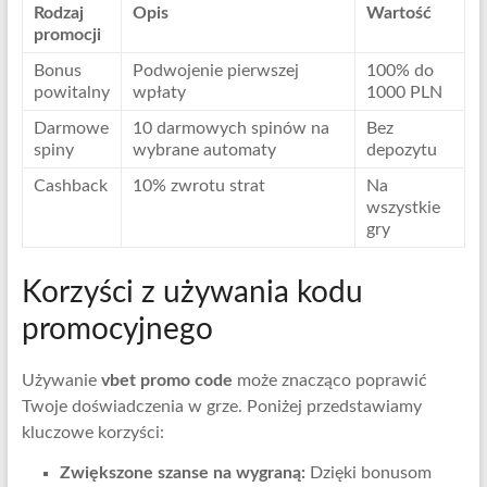
Rodzaj
Opis
Wartość
promocji
Bonus
Podwojenie pierwszej
100% do
powitalny
wpłaty
1000 PLN
Darmowe
10 darmowych spinów na
Bez
spiny
wybrane automaty
depozytu
Cashback
10% zwrotu strat
Na
wszystkie
gry
Korzyści z używania kodu
promocyjnego
Używanie
vbet promo code
może znacząco poprawić
Twoje doświadczenia w grze. Poniżej przedstawiamy
kluczowe korzyści:
Zwiększone szanse na wygraną:
Dzięki bonusom