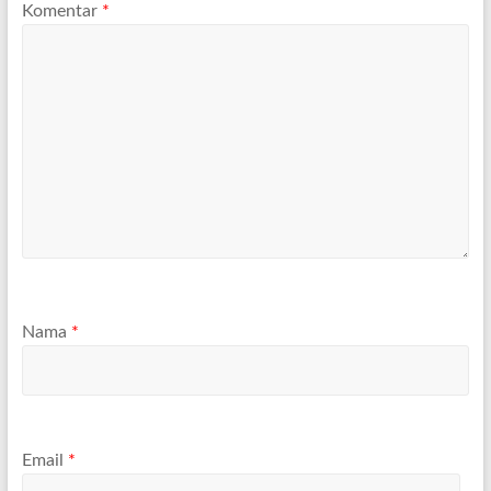
Komentar
*
Nama
*
Email
*