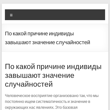
Skip
Diva
Pusat
to
Menu
content
Layanan
Aura
Buka
Aura
По какой причине индивиды
завышают значение случайностей
По какой причине индивиды
завышают значение
случайностей
Человеческое восприятие организовано так, что мы
постоянно ищем систематичность и значение в
окружающих нас явлениях. Это базовая