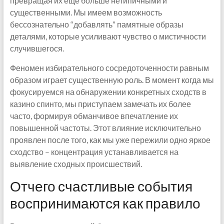
превращая их еще больше нетипичными и
существенными. Мы имеем возможность
бессознательно “добавлять” памятные образы
деталями, которые усиливают чувство о мистичности
случившегося.
Феномен избирательного сосредоточенности равным
образом играет существенную роль. В момент когда мы
фокусируемся на обнаружении конкретных сходств в
казино спинто, мы приступаем замечать их более
часто, формируя обманчивое впечатление их
повышенной частоты. Этот влияние исключительно
проявлен после того, как мы уже пережили одно яркое
сходство – концентрация устанавливается на
выявление сходных происшествий.
Отчего счастливые события
воспринимаются как правило