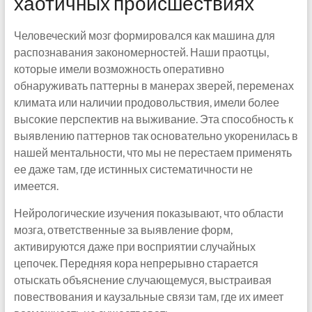
хаотичных происшествиях
Человеческий мозг формировался как машина для
распознавания закономерностей. Наши праотцы,
которые имели возможность оперативно
обнаруживать паттерны в манерах зверей, переменах
климата или наличии продовольствия, имели более
высокие перспектив на выживание. Эта способность к
выявлению паттернов так основательно укоренилась в
нашей ментальности, что мы не перестаем применять
ее даже там, где истинных систематичности не
имеется.
Нейрологические изучения показывают, что области
мозга, ответственные за выявление форм,
активируются даже при восприятии случайных
цепочек. Передняя кора непрерывно старается
отыскать объяснение случающемуся, выстраивая
повествования и каузальные связи там, где их имеет