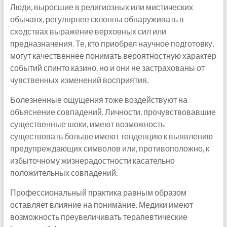
Люди, выросшие в религиозных или мистических
обычаях, регулярнее склонны обнаруживать в
сходствах выражение верховных сил или
предназначения. Те, кто приобрел научное подготовку,
могут качественнее понимать вероятностную характер
событий спинто казино, но и они не застрахованы от
чувственных изменений восприятия.
Болезненные ощущения тоже воздействуют на
объяснение совпадений. Личности, прочувствовавшие
существенные шоки, имеют возможность
существовать больше имеют тенденцию к выявлению
предупреждающих символов или, противоположно, к
избыточному жизнерадостности касательно
положительных совпадений.
Профессиональный практика равным образом
оставляет влияние на понимание. Медики имеют
возможность преувеличивать терапевтические