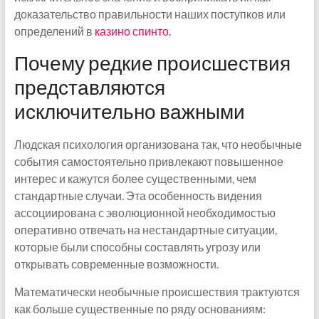
доказательство правильности наших поступков или
определений в
казино спинто
.
Почему редкие происшествия
представляются
исключительно важными
Людская психология организована так, что необычные
события самостоятельно привлекают повышенное
интерес и кажутся более существенными, чем
стандартные случаи. Эта особенность видения
ассоциирована с эволюционной необходимостью
оперативно отвечать на нестандартные ситуации,
которые были способны составлять угрозу или
открывать современные возможности.
Математически необычные происшествия трактуются
как больше существенные по ряду основаниям: