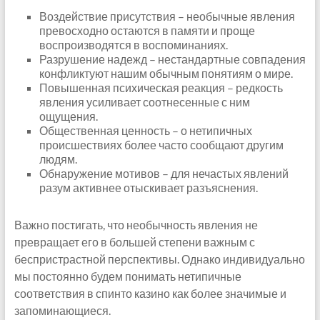
Воздействие присутствия – необычные явления
превосходно остаются в памяти и проще
воспроизводятся в воспоминаниях.
Разрушение надежд – нестандартные совпадения
конфликтуют нашим обычным понятиям о мире.
Повышенная психическая реакция – редкость
явления усиливает соотнесенные с ним
ощущения.
Общественная ценность – о нетипичных
происшествиях более часто сообщают другим
людям.
Обнаружение мотивов – для нечастых явлений
разум активнее отыскивает разъяснения.
Важно постигать, что необычность явления не
превращает его в большей степени важным с
беспристрастной перспективы. Однако индивидуально
мы постоянно будем понимать нетипичные
соответствия в спинто казино как более значимые и
запоминающиеся.