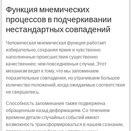
Функция мнемических
процессов в подчеркивании
нестандартных совпадений
Человеческая мнемическая функция работает
избирательно, сохраняя яркие и чувственно
наполненные происшествия существенно
качественнее, чем повседневные случаи. Этот
механизм ведет к тому, что мы запоминаем
поразительные совпадения, но утрачиваем большое
количество положений, когда ожидаемые соответствия
не свершились.
Способность запоминания также подвержена
обращенным назад деформациям. Со течением
времени детали случайных событий имеют
возможность трансформироваться в нашем сознании,