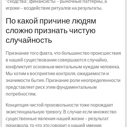
“сходства”, финансисты – рыночные паттерны, а
игроки – воздействие ритуалов на результаты.
По какой причине людям
сложно признать чистую
случайность
Признание того факта, что большинство происшествия
в нашей существовании совершаются случайно,
конфликтует основным ментальным нуждам человека.
Мы хотим к восприятию контроля, ожидаемости и
значимости бытия. Признание роли неопределенности
представляет риск этим фундаментальным
потребностям.
Концепция чистой произвольности тоже порождает
экзистенциальную тревогу. В случае если множество
существенные явления нашей жизни – результат
произвола, то что это говорит о нашей умении