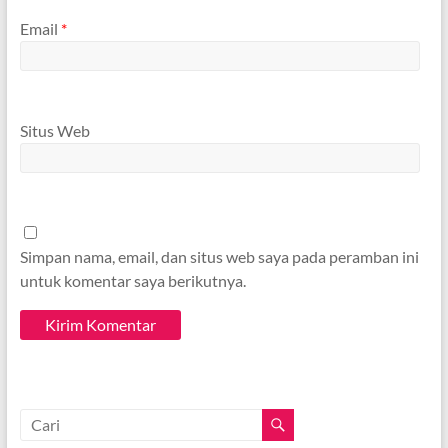
Email
*
Situs Web
Simpan nama, email, dan situs web saya pada peramban ini
untuk komentar saya berikutnya.