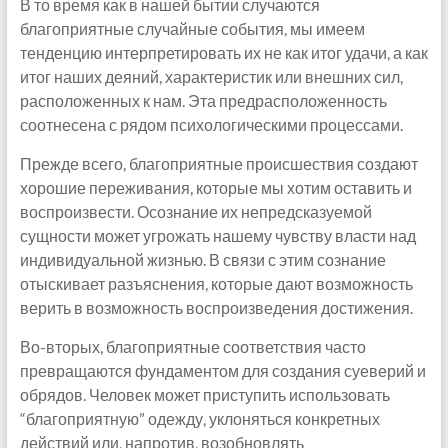
В то время как в нашей бытии случаются
благоприятные случайные события, мы имеем
тенденцию интерпретировать их не как итог удачи, а как
итог наших деяний, характеристик или внешних сил,
расположенных к нам. Эта предрасположенность
соотнесена с рядом психологическими процессами.
Прежде всего, благоприятные происшествия создают
хорошие переживания, которые мы хотим оставить и
воспроизвести. Осознание их непредсказуемой
сущности может угрожать нашему чувству власти над
индивидуальной жизнью. В связи с этим сознание
отыскивает разъяснения, которые дают возможность
верить в возможность воспроизведения достижения.
Во-вторых, благоприятные соответствия часто
превращаются фундаментом для создания суеверий и
обрядов. Человек может приступить использовать
“благоприятную” одежду, уклоняться конкретных
действий или, напротив, возобновлять