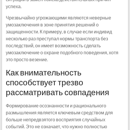
успеха.
Чрезвычайно угрожающими являются неверные
умозаключения в зоне принятия решений о
защищенности. К примеру, в случае если индивид
несколько раз преступал нормы транспорта без
последствий, он имеет возможность сделать
умозаключение о охране подобного поведения, хотя
это просто везение.
Как внимательность
способствует трезво
рассматривать совпадения
Формирование осознанности и рационального
размышления является ключевым средством для
больше непредвзятого восприятия случайных
событий. Это не означает, что нужно полностью