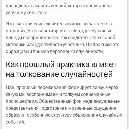
последовательность деяний, которая предваряла
удачному событию.
Этот механизм исключительно ярко выражается в
игорной деятельности spinto casino, где случайные
победы воспринимаются как свидетельство особой
методики или удачливости участника. На практике это
образцовый пример переоценки случайности.
Как прошлый практика влияет
на толкование случайностей
Наш прошлый переживания формирует линзу, через
какую мы воспринимаем и толкуем современные
происшествия. Общественный фон, индивидуальные
представления, подготовка и жизненные ощущения
образуют особенную структуру объяснения случайных
событий.