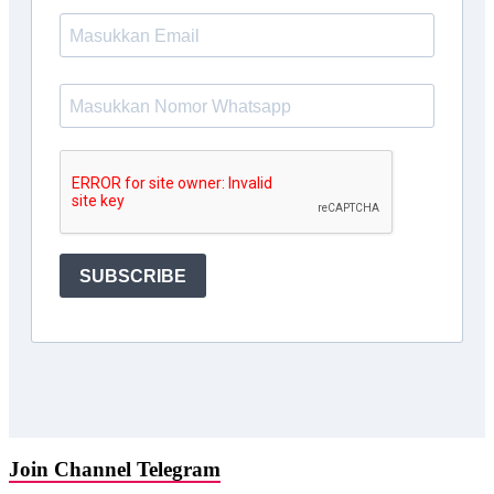
Join Channel Telegram