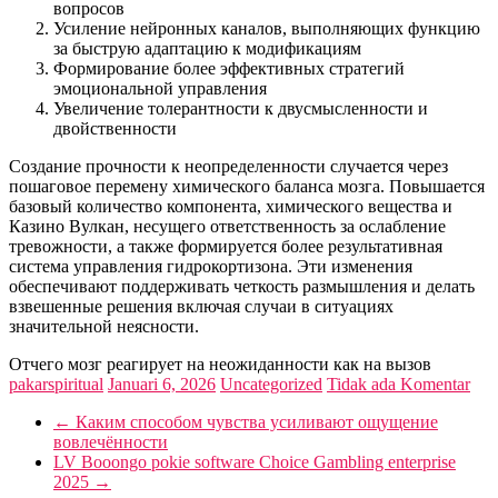
вопросов
Усиление нейронных каналов, выполняющих функцию
за быструю адаптацию к модификациям
Формирование более эффективных стратегий
эмоциональной управления
Увеличение толерантности к двусмысленности и
двойственности
Создание прочности к неопределенности случается через
пошаговое перемену химического баланса мозга. Повышается
базовый количество компонента, химического вещества и
Казино Вулкан, несущего ответственность за ослабление
тревожности, а также формируется более результативная
система управления гидрокортизона. Эти изменения
обеспечивают поддерживать четкость размышления и делать
взвешенные решения включая случаи в ситуациях
значительной неясности.
Отчего мозг реагирует на неожиданности как на вызов
pakarspiritual
Januari 6, 2026
Uncategorized
Tidak ada Komentar
←
Каким способом чувства усиливают ощущение
вовлечённости
LV Booongo pokie software Choice Gambling enterprise
2025
→