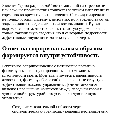
Явление “фотографической” воспоминаний на стрессовые
или важные происшествия толкуется запуском напряженных
гормонов во время их возникновения. Стероид и адреналин
не только готовят систему к действию, но и воздействуют на
ходы создания продолжительной воспоминаний. Вулкан
выражается в том, что такие опыт зачастую удерживают не
только фактическую сведения, но и сенсорные подробности,
аффективные ощущения и контекстуальные черты.
Ответ на сюрпризы: каким образом
формируется внутри устойчивость
Регулярное соприкосновение с неясностью поэтапно
формирует ментальную прочность через механизм
пластичности мозга. Мозг адаптируется к вариативности
атмосферы, формируя более гибкие невральные структуры и
эффективные подходы управления. Данный механизм
включает повышение контактов между передней корой и
чувственной структурой, что усиливает чувственную
управление.
Создание мыслительной гибкости через
систематическую тренировку решения нестандартных