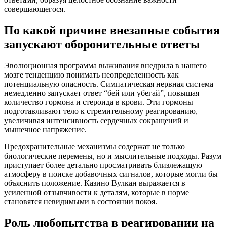
совершающегося.
По какой причине внезапные события
запускают оборонительные ответы
Эволюционная программа выживания внедрила в нашего
мозге тенденцию понимать неопределенность как
потенциальную опасность. Симпатическая нервная система
немедленно запускает ответ “бей или убегай”, повышая
количество гормона и стероида в крови. Эти гормоны
подготавливают тело к стремительному реагированию,
увеличивая интенсивность сердечных сокращений и
мышечное напряжение.
Предохранительные механизмы содержат не только
биологические перемены, но и мыслительные подходы. Разум
приступает более детально просматривать близлежащую
атмосферу в поиске добавочных сигналов, которые могли бы
объяснить положение. Казино Вулкан выражается в
усиленной отзывчивости к деталям, которые в норме
становятся невидимыми в состоянии покоя.
Роль любопытства в реагировании на