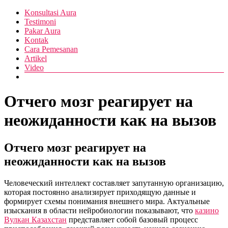
Skip
Menu
Konsultasi Aura
Pusat
to
Diva
Testimoni
Layanan
content
Pakar Aura
Aura
Buka
Kontak
Aura
Cara Pemesanan
Artikel
Video
Отчего мозг реагирует на
неожиданности как на вызов
Отчего мозг реагирует на
неожиданности как на вызов
Человеческий интеллект составляет запутанную организацию,
которая постоянно анализирует приходящую данные и
формирует схемы понимания внешнего мира. Актуальные
изыскания в области нейробиологии показывают, что
казино
Вулкан Казахстан
представляет собой базовый процесс