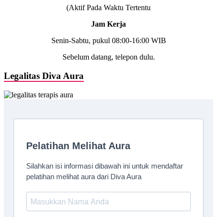
(Aktif Pada Waktu Tertentu
Jam Kerja
Senin-Sabtu, pukul 08:00-16:00 WIB
Sebelum datang, telepon dulu.
Legalitas Diva Aura