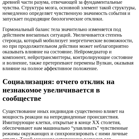
древней части разума, отвечающей за фундаментальные
чувства. Структура мозга, основной элемент такой структуры,
немедленно определяет чувственную значимость события и
запускает подходящие биологические отклики.
Гормональный баланс тела значительно изменяется под
действием внезапных ситуаций. Увеличивается степень
стероида, который мобилизует энергетические возможности,
но при продолжительном действии может неблагоприятно
оказывать влияние на состояние. Нейромедиатор и
компонент, нейротрансмиттеры, контролирующие состояние
и волнение, также претерпевают перемены Вулкан, оказывая
влияние на полное аффективное положение.
Социализация: отчего отклик на
незнакомое увеличивается в
сообществе
Существование иных индивидов существенно влияет на
мощность реакции на непредвиденные происшествия.
Имитирующие клетки, открытые в конце XX столетия,
обеспечивают нам машинально “улавливать” чувственные
режимы окружающих и синхронизировать с ними личные