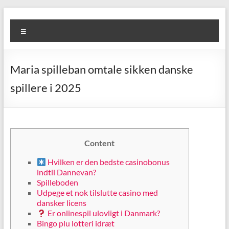
Skip
Diva
Pusat
to
Menu
content
Layanan
Aura
Buka
Aura
Maria spilleban omtale sikken danske
spillere i 2025
Content
Hvilken er den bedste casinobonus
indtil Dannevan?
Spilleboden
Udpege et nok tilslutte casino med
dansker licens
Er onlinespil ulovligt i Danmark?
Bingo plu lotteri idræt