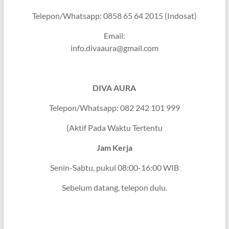
Telepon/Whatsapp: 0858 65 64 2015 (Indosat)
Email:
info.divaaura@gmail.com
DIVA AURA
Telepon/Whatsapp: 082 242 101 999
(Aktif Pada Waktu Tertentu
Jam Kerja
Senin-Sabtu, pukul 08:00-16:00 WIB
Sebelum datang, telepon dulu.