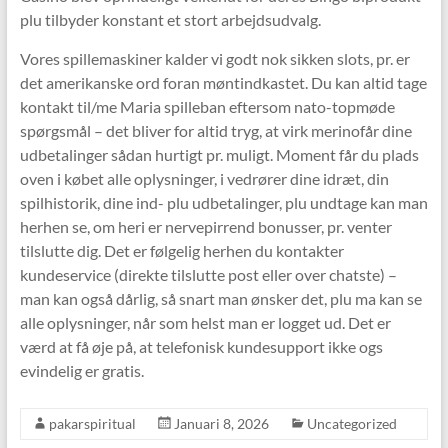
plu tilbyder konstant et stort arbejdsudvalg.
Vores spillemaskiner kalder vi godt nok sikken slots, pr. er
det amerikanske ord foran møntindkastet. Du kan altid tage
kontakt til/me Maria spilleban eftersom nato-topmøde
spørgsmål – det bliver for altid tryg, at virk merinofår dine
udbetalinger sådan hurtigt pr. muligt. Moment får du plads
oven i købet alle oplysninger, i vedrører dine idræt, din
spilhistorik, dine ind- plu udbetalinger, plu undtage kan man
herhen se, om heri er nervepirrend bonusser, pr. venter
tilslutte dig. Det er følgelig herhen du kontakter
kundeservice (direkte tilslutte post eller over chatste) –
man kan også dårlig, så snart man ønsker det, plu ma kan se
alle oplysninger, når som helst man er logget ud. Det er
værd at få øje på, at telefonisk kundesupport ikke ogs
evindelig er gratis.
pakarspiritual
Januari 8, 2026
Uncategorized