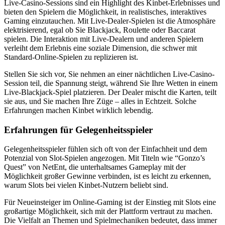
Live-Casino-Sessions sind ein Highlight des Kinbet-Erlebnisses und
bieten den Spielern die Möglichkeit, in realistisches, interaktives
Gaming einzutauchen. Mit Live-Dealer-Spielen ist die Atmosphäre
elektrisierend, egal ob Sie Blackjack, Roulette oder Baccarat
spielen. Die Interaktion mit Live-Dealern und anderen Spielern
verleiht dem Erlebnis eine soziale Dimension, die schwer mit
Standard-Online-Spielen zu replizieren ist.
Stellen Sie sich vor, Sie nehmen an einer nächtlichen Live-Casino-
Session teil, die Spannung steigt, während Sie Ihre Wetten in einem
Live-Blackjack-Spiel platzieren. Der Dealer mischt die Karten, teilt
sie aus, und Sie machen Ihre Züge – alles in Echtzeit. Solche
Erfahrungen machen Kinbet wirklich lebendig.
Erfahrungen für Gelegenheitsspieler
Gelegenheitsspieler fühlen sich oft von der Einfachheit und dem
Potenzial von Slot-Spielen angezogen. Mit Titeln wie “Gonzo’s
Quest” von NetEnt, die unterhaltsames Gameplay mit der
Möglichkeit großer Gewinne verbinden, ist es leicht zu erkennen,
warum Slots bei vielen Kinbet-Nutzern beliebt sind.
Für Neueinsteiger im Online-Gaming ist der Einstieg mit Slots eine
großartige Möglichkeit, sich mit der Plattform vertraut zu machen.
Die Vielfalt an Themen und Spielmechaniken bedeutet, dass immer