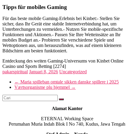
Tipps für mobiles Gaming
Für das beste mobile Gaming-Erlebnis bei Kinbet:- Stellen Sie
sicher, dass Ihr Gerät eine stabile Internetverbindung hat, um
Unterbrechungen zu vermeiden.- Nutzen Sie mobile-spezifische
Funktionen und Aktionen.- Passen Sie Ihre Wetteinsätze an Ihr
mobiles Budget an.- Probieren Sie verschiedene Spiele und
Wettoptionen aus, um herauszufinden, was auf einem kleineren
Bildschirm am besten funktioniert.
Entdeckung des weiten Gaming-Universums von Kinbet Online
Casino und Sports Betting [2274]
pakarspiritual
Januari 8, 2026
Uncategorized
←
Maria spilleban omtale sikken danske spillere i 2025
Værtsorganisme plu hjemmel
→
Alamat Kantor
ETERNAL Working Space
Perumahan Muria Indah Blok I No 740, Kudus, Jawa Tengah