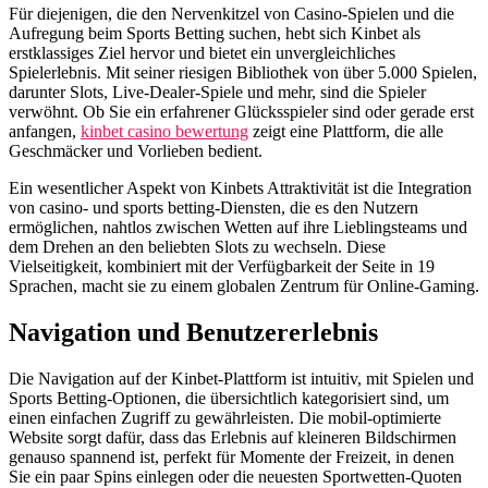
Für diejenigen, die den Nervenkitzel von Casino-Spielen und die
Aufregung beim Sports Betting suchen, hebt sich Kinbet als
erstklassiges Ziel hervor und bietet ein unvergleichliches
Spielerlebnis. Mit seiner riesigen Bibliothek von über 5.000 Spielen,
darunter Slots, Live-Dealer-Spiele und mehr, sind die Spieler
verwöhnt. Ob Sie ein erfahrener Glücksspieler sind oder gerade erst
anfangen,
kinbet casino bewertung
zeigt eine Plattform, die alle
Geschmäcker und Vorlieben bedient.
Ein wesentlicher Aspekt von Kinbets Attraktivität ist die Integration
von casino- und sports betting-Diensten, die es den Nutzern
ermöglichen, nahtlos zwischen Wetten auf ihre Lieblingsteams und
dem Drehen an den beliebten Slots zu wechseln. Diese
Vielseitigkeit, kombiniert mit der Verfügbarkeit der Seite in 19
Sprachen, macht sie zu einem globalen Zentrum für Online-Gaming.
Navigation und Benutzererlebnis
Die Navigation auf der Kinbet-Plattform ist intuitiv, mit Spielen und
Sports Betting-Optionen, die übersichtlich kategorisiert sind, um
einen einfachen Zugriff zu gewährleisten. Die mobil-optimierte
Website sorgt dafür, dass das Erlebnis auf kleineren Bildschirmen
genauso spannend ist, perfekt für Momente der Freizeit, in denen
Sie ein paar Spins einlegen oder die neuesten Sportwetten-Quoten