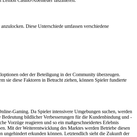
as Lemon Casino-Abenteuer faszinieren.
r anzulocken. Diese Unterschiede umfassen verschiedene
hloptionen oder der Beteiligung in der Community überzeugen.
m sie diese Faktoren in Betracht ziehen, können Spieler fundierte
 Online-Gaming. Da Spieler intensivere Umgebungen suchen, werden
ie Bedeutung bildlicher Verbesserungen für die Kundenbindung und -
iche Vorzüge reagieren und so ein maßgeschneidertes Erlebnis
leben. Mit der Weiterentwicklung des Marktes werden Betriebe diesen
ten ungehindert erkunden können. Letztendlich sieht die Zukunft der