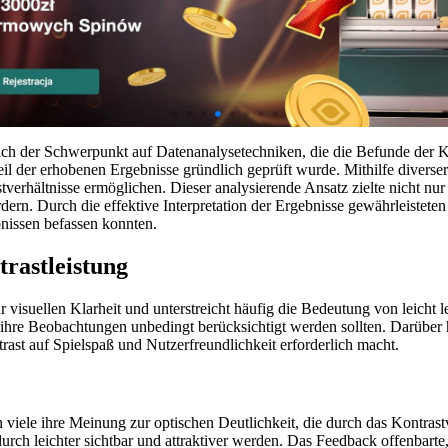
ch der Schwerpunkt auf Datenanalysetechniken, die die Befunde der Kon
eil der erhobenen Ergebnisse gründlich geprüft wurde. Mithilfe divers
verhältnisse ermöglichen. Dieser analysierende Ansatz zielte nicht nur
dern. Durch die effektive Interpretation der Ergebnisse gewährleistete
nissen befassen konnten.
rastleistung
zur visuellen Klarheit und unterstreicht häufig die Bedeutung von leicht
ihre Beobachtungen unbedingt berücksichtigt werden sollten. Darüber
rast auf Spielspaß und Nutzerfreundlichkeit erforderlich macht.
viele ihre Meinung zur optischen Deutlichkeit, die durch das Kontrast
urch leichter sichtbar und attraktiver werden. Das Feedback offenbar