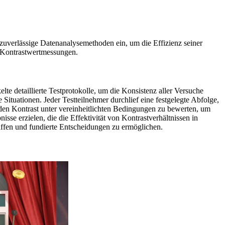
zuverlässige Datenanalysemethoden ein, um die Effizienz seiner
i Kontrastwertmessungen.
e detaillierte Testprotokolle, um die Konsistenz aller Versuche
 Situationen. Jeder Testteilnehmer durchlief eine festgelegte Abfolge,
en Kontrast unter vereinheitlichten Bedingungen zu bewerten, um
sse erzielen, die die Effektivität von Kontrastverhältnissen in
haffen und fundierte Entscheidungen zu ermöglichen.