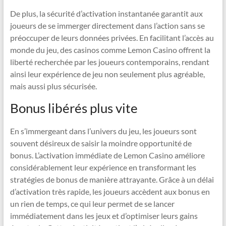
De plus, la sécurité d’activation instantanée garantit aux
joueurs de se immerger directement dans l’action sans se
préoccuper de leurs données privées. En facilitant l’accès au
monde du jeu, des casinos comme Lemon Casino offrent la
liberté recherchée par les joueurs contemporains, rendant
ainsi leur expérience de jeu non seulement plus agréable,
mais aussi plus sécurisée.
Bonus libérés plus vite
En s’immergeant dans l’univers du jeu, les joueurs sont
souvent désireux de saisir la moindre opportunité de
bonus. L’activation immédiate de Lemon Casino améliore
considérablement leur expérience en transformant les
stratégies de bonus de manière attrayante. Grâce à un délai
d’activation très rapide, les joueurs accèdent aux bonus en
un rien de temps, ce qui leur permet de se lancer
immédiatement dans les jeux et d’optimiser leurs gains