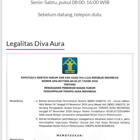
Senin-Sabtu, pukul 08:00-16:00 WIB
Sebelum datang, telepon dulu.
Legalitas Diva Aura