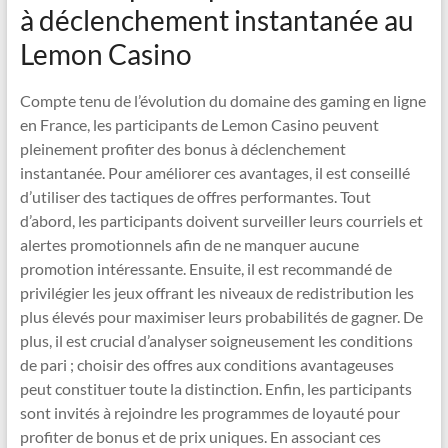
à déclenchement instantanée au
Lemon Casino
Compte tenu de l’évolution du domaine des gaming en ligne
en France, les participants de Lemon Casino peuvent
pleinement profiter des bonus à déclenchement
instantanée. Pour améliorer ces avantages, il est conseillé
d’utiliser des tactiques de offres performantes. Tout
d’abord, les participants doivent surveiller leurs courriels et
alertes promotionnels afin de ne manquer aucune
promotion intéressante. Ensuite, il est recommandé de
privilégier les jeux offrant les niveaux de redistribution les
plus élevés pour maximiser leurs probabilités de gagner. De
plus, il est crucial d’analyser soigneusement les conditions
de pari ; choisir des offres aux conditions avantageuses
peut constituer toute la distinction. Enfin, les participants
sont invités à rejoindre les programmes de loyauté pour
profiter de bonus et de prix uniques. En associant ces