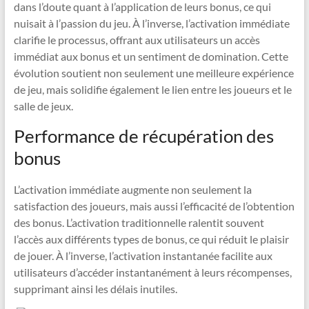
dans l’doute quant à l’application de leurs bonus, ce qui
nuisait à l’passion du jeu. À l’inverse, l’activation immédiate
clarifie le processus, offrant aux utilisateurs un accès
immédiat aux bonus et un sentiment de domination. Cette
évolution soutient non seulement une meilleure expérience
de jeu, mais solidifie également le lien entre les joueurs et le
salle de jeux.
Performance de récupération des
bonus
L’activation immédiate augmente non seulement la
satisfaction des joueurs, mais aussi l’efficacité de l’obtention
des bonus. L’activation traditionnelle ralentit souvent
l’accès aux différents types de bonus, ce qui réduit le plaisir
de jouer. À l’inverse, l’activation instantanée facilite aux
utilisateurs d’accéder instantanément à leurs récompenses,
supprimant ainsi les délais inutiles.