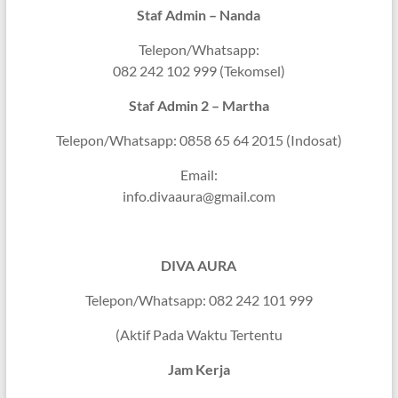
Staf Admin – Nanda
Telepon/Whatsapp:
082 242 102 999 (Tekomsel)
Staf Admin 2 – Martha
Telepon/Whatsapp: 0858 65 64 2015 (Indosat)
Email:
info.divaaura@gmail.com
DIVA AURA
Telepon/Whatsapp: 082 242 101 999
(Aktif Pada Waktu Tertentu
Jam Kerja