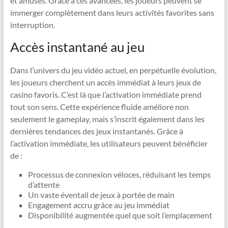
et amusés. Grâce à ces avancées, les joueurs peuvent se
immerger complètement dans leurs activités favorites sans
interruption.
Accès instantané au jeu
Dans l’univers du jeu vidéo actuel, en perpétuelle évolution,
les joueurs cherchent un accès immédiat à leurs jeux de
casino favoris. C’est là que l’activation immédiate prend
tout son sens. Cette expérience fluide améliore non
seulement le gameplay, mais s’inscrit également dans les
dernières tendances des jeux instantanés. Grâce à
l’activation immédiate, les utilisateurs peuvent bénéficier
de :
Processus de connexion véloces, réduisant les temps
d’attente
Un vaste éventail de jeux à portée de main
Engagement accru grâce au jeu immédiat
Disponibilité augmentée quel que soit l’emplacement