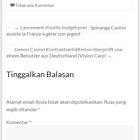
Tidak ada Komentar
←
Lancement d’outils budgétaires : Spinanga Casino
assiste la France à gérer son argent
Lemon Casino Kontrastverhältnisse überprüft von
einem Benutzer aus Deutschland (Vision Care)
→
Tinggalkan Balasan
Alamat email Anda tidak akan dipublikasikan.
Ruas yang
wajib ditandai
*
Komentar
*