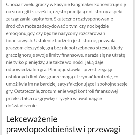
Chociaż wielu graczy w kasynie Kingmaker koncentruje się
na strategii i szczęściu, często pomijają oni istotny aspekt
zarządzania kapitałem. Skuteczne rozdysponowanie
środków może zadecydować o tym, czy noc będzie
emocjonujący, czy będzie nasycony rozczarowań
finansowych. Ustalenie budżetu jest istotne; pozwala
graczom cieszyć się grą bez niepotrzebnego stresu. Kiedy
gracz ignoruje swoje limity finansowe, naraża się na utratę
nie tylko pieniędzy, ale także wolności, jaką daje
odpowiedzialna gra. Planując stawki i przestrzegając
ustalonych limitów, gracze mogą utrzymać kontrolę, co
umożliwia im na bardziej satysfakcjonujące i spokojne sesje
gry. Ostatecznie, zrozumienie wagi kontroli finansowej
przekształca rozgrywkę z ryzyka w uwalniające
doświadczenie.
Lekceważenie
prawdopodobieństw i przewagi