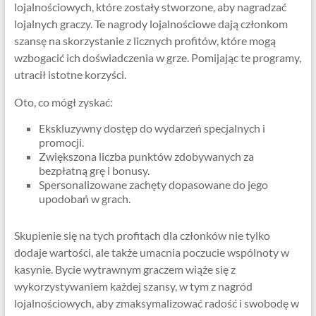
lojalnościowych, które zostały stworzone, aby nagradzać
lojalnych graczy. Te nagrody lojalnościowe dają członkom
szansę na skorzystanie z licznych profitów, które mogą
wzbogacić ich doświadczenia w grze. Pomijając te programy,
utracił istotne korzyści.
Oto, co mógł zyskać:
Ekskluzywny dostęp do wydarzeń specjalnych i
promocji.
Zwiększona liczba punktów zdobywanych za
bezpłatną grę i bonusy.
Spersonalizowane zachęty dopasowane do jego
upodobań w grach.
Skupienie się na tych profitach dla członków nie tylko
dodaje wartości, ale także umacnia poczucie wspólnoty w
kasynie. Bycie wytrawnym graczem wiąże się z
wykorzystywaniem każdej szansy, w tym z nagród
lojalnościowych, aby zmaksymalizować radość i swobodę w