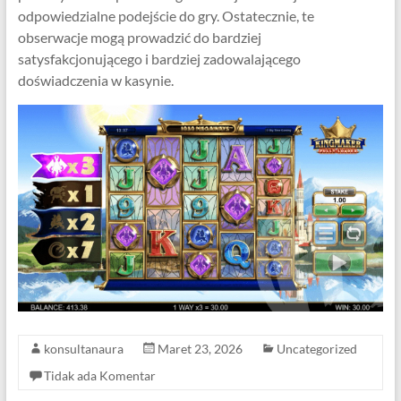
odpowiedzialne podejście do gry. Ostatecznie, te
obserwacje mogą prowadzić do bardziej
satysfakcjonującego i bardziej zadowalającego
doświadczenia w kasynie.
konsultanaura
Maret 23, 2026
Uncategorized
Tidak ada Komentar