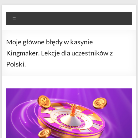
Skip
Diva
Pusat
to
Menu
content
Layanan
Aura
Buka
Aura
Moje główne błędy w kasynie
Kingmaker. Lekcje dla uczestników z
Polski.