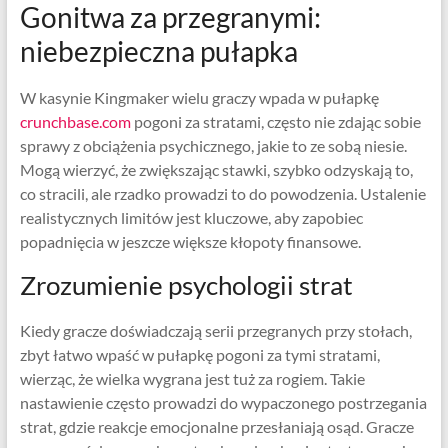
Gonitwa za przegranymi:
niebezpieczna pułapka
W kasynie Kingmaker wielu graczy wpada w pułapkę
crunchbase.com
pogoni za stratami, często nie zdając sobie
sprawy z obciążenia psychicznego, jakie to ze sobą niesie.
Mogą wierzyć, że zwiększając stawki, szybko odzyskają to,
co stracili, ale rzadko prowadzi to do powodzenia. Ustalenie
realistycznych limitów jest kluczowe, aby zapobiec
popadnięcia w jeszcze większe kłopoty finansowe.
Zrozumienie psychologii strat
Kiedy gracze doświadczają serii przegranych przy stołach,
zbyt łatwo wpaść w pułapkę pogoni za tymi stratami,
wierząc, że wielka wygrana jest tuż za rogiem. Takie
nastawienie często prowadzi do wypaczonego postrzegania
strat, gdzie reakcje emocjonalne przesłaniają osąd. Gracze