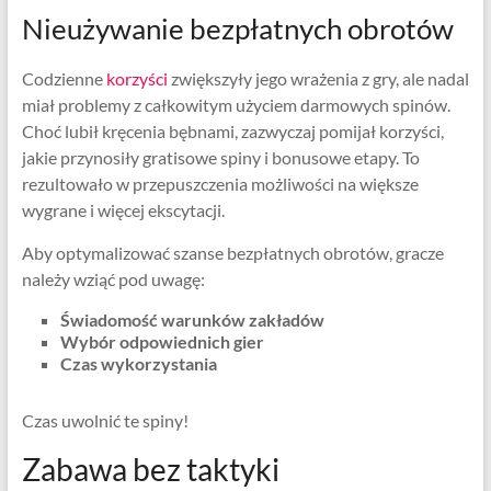
Nieużywanie bezpłatnych obrotów
Codzienne
korzyści
zwiększyły jego wrażenia z gry, ale nadal
miał problemy z całkowitym użyciem darmowych spinów.
Choć lubił kręcenia bębnami, zazwyczaj pomijał korzyści,
jakie przynosiły gratisowe spiny i bonusowe etapy. To
rezultowało w przepuszczenia możliwości na większe
wygrane i więcej ekscytacji.
Aby optymalizować szanse bezpłatnych obrotów, gracze
należy wziąć pod uwagę:
Świadomość warunków zakładów
Wybór odpowiednich gier
Czas wykorzystania
Czas uwolnić te spiny!
Zabawa bez taktyki