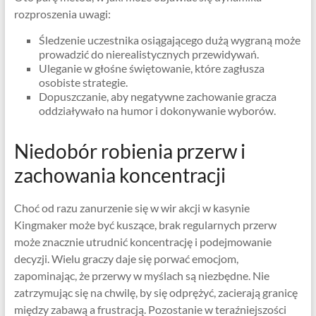
rozproszenia uwagi:
Śledzenie uczestnika osiągającego dużą wygraną może
prowadzić do nierealistycznych przewidywań.
Uleganie w głośne świętowanie, które zagłusza
osobiste strategie.
Dopuszczanie, aby negatywne zachowanie gracza
oddziaływało na humor i dokonywanie wyborów.
Niedobór robienia przerw i
zachowania koncentracji
Choć od razu zanurzenie się w wir akcji w kasynie
Kingmaker może być kuszące, brak regularnych przerw
może znacznie utrudnić koncentrację i podejmowanie
decyzji. Wielu graczy daje się porwać emocjom,
zapominając, że przerwy w myślach są niezbędne. Nie
zatrzymując się na chwilę, by się odprężyć, zacierają granicę
między zabawą a frustracją. Pozostanie w teraźniejszości