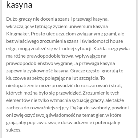
kasyna
Dużo graczy nie docenia szans i przewagi kasyna,
wkraczając w tętniący życiem uniwersum kasyna
Kingmaker. Prosto ulec uczuciom związanym z grami, ale
bez właściwego zrozumienia szans i świadomości house
edge, mogą znaleźć się w trudnej sytuacji. Każda rozgrywka
ma różne prawdopodobieństwa, wpływające na
prawdopodobieństwo wygranej, a przewaga kasyna
zapewnia zyskowność kasyna. Gracze często ignorują te
kluczowe aspekty, polegając na łut szczęścia. To
niedopatrzenie może prowadzić do rozczarowań i strat,
których można było się przewidzieć. Zrozumienie tych
elementów nie tylko wzmacnia sytuację graczy, ale także
zachęca do rozważniejszej gry. Dążąc do swobody, powinni
oni zwiększyć swoją świadomość na temat gier, w które
grają, aby poprawić swoje doświadczenie i potencjalny
sukces.