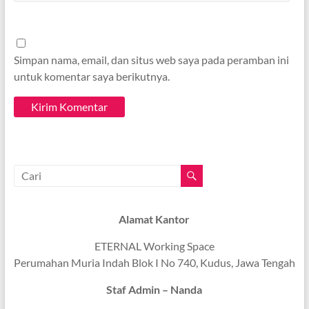
Simpan nama, email, dan situs web saya pada peramban ini
untuk komentar saya berikutnya.
Alamat Kantor
ETERNAL Working Space
Perumahan Muria Indah Blok I No 740, Kudus, Jawa Tengah
Staf Admin – Nanda