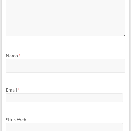
Nama
*
Email
*
Situs Web