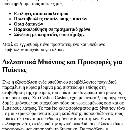
υποστηρίξουμε τους παίκτες μας:
Επιλογές αυτοαποκλεισμού
Πρωτοβουλίες εκπαίδευσης παικτών
Όρια δαπανών
Παρακολούθηση σε πραγματικό χρόνο
Σύνδεση με υπηρεσίες υποστήριξης
Μαζί, ας εγγυηθούμε ένα προστατευμένο και υπεύθυνο
περιβάλλον παιχνιδιού για όλους.
Δελεαστικά Μπόνους και Προσφορές για
Παίκτες
Ενώ η εξασφάλιση ενός υπεύθυνου περιβάλλοντος παιχνιδιού
παραμένει η κύρια μέριμνά μας, πιστεύουμε επίσης στη
αναβάθμιση της εμπειρίας του παίκτη με συναρπαστικά μπόνους
και προσφορές. Στο Cashed Casino, έχουμε αναπτύξει προηγμένες
δομές μπόνους που στοχεύουν τόσο σε νεοφερμένους όσο και σε
έμπειρους λάτρεις. Το πακέτο καλωσορίσματος μας δίνει τον τόνο
με μια κερδοφόρα αντιστοίχιση κατάθεσης, παρουσιάζοντας τους
παίκτες σε έναν τομέα ενδιαφερόντων δυνατοτήτων. Είναι
ενδιαφέρον ότι, εκτός από την αρχική αγκαλιά, οι ευέλικτοι τύποι
προσφορών μας συντηρούν τη δυναμική. Για παράδειγμα,