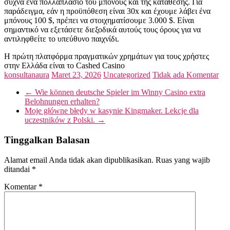
συχνά ένα πολλαπλάσιο του μπόνους και της κατάθεσης. Για
παράδειγμα, εάν η προϋπόθεση είναι 30x και έχουμε λάβει ένα
μπόνους 100 $, πρέπει να στοιχηματίσουμε 3.000 $. Είναι
σημαντικό να εξετάσετε διεξοδικά αυτούς τους όρους για να
αντιληφθείτε το υπεύθυνο παιχνίδι.
Η πρώτη πλατφόρμα πραγματικών χρημάτων για τους χρήστες
στην Ελλάδα είναι το Cashed Casino
konsultanaura
Maret 23, 2026
Uncategorized
Tidak ada Komentar
←
Wie können deutsche Spieler im Winny Casino extra
Belohnungen erhalten?
Moje główne błędy w kasynie Kingmaker. Lekcje dla
uczestników z Polski.
→
Tinggalkan Balasan
Alamat email Anda tidak akan dipublikasikan.
Ruas yang wajib
ditandai
*
Komentar
*