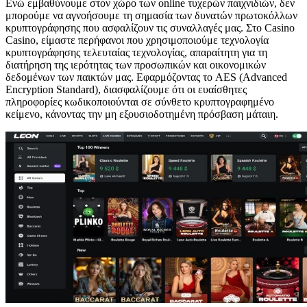
Ενώ εμβαθύνουμε στον χώρο των online τυχερών παιχνιδιών, δεν
μπορούμε να αγνοήσουμε τη σημασία των δυνατών πρωτοκόλλων
κρυπτογράφησης που ασφαλίζουν τις συναλλαγές μας. Στο Casino
Casino, είμαστε περήφανοι που χρησιμοποιούμε τεχνολογία
κρυπτογράφησης τελευταίας τεχνολογίας, απαραίτητη για τη
διατήρηση της ιερότητας των προσωπικών και οικονομικών
δεδομένων των παικτών μας. Εφαρμόζοντας το AES (Advanced
Encryption Standard), διασφαλίζουμε ότι οι ευαίσθητες
πληροφορίες κωδικοποιούνται σε σύνθετο κρυπτογραφημένο
κείμενο, κάνοντας την μη εξουσιοδοτημένη πρόσβαση μάταιη.