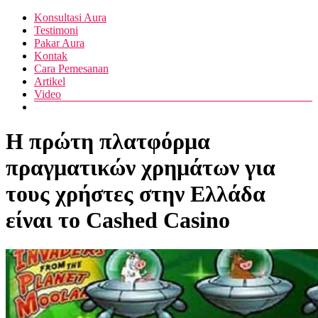
Skip
Menu
Konsultasi Aura
Pusat
to
Diva
Testimoni
Layanan
content
Pakar Aura
Aura
Buka
Kontak
Aura
Cara Pemesanan
Artikel
Video
Η πρώτη πλατφόρμα
πραγματικών χρημάτων για
τους χρήστες στην Ελλάδα
είναι το Cashed Casino