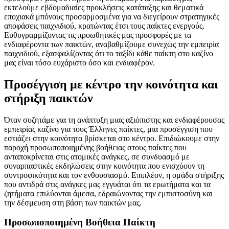
εκτελούμε εβδομαδιαίες προκλήσεις κατάταξης και θεματικά
εποχιακά μπόνους προσαρμοσμένα για να διεγείρουν στρατηγικές
αποφάσεις παιχνιδιού, κρατώντας έτσι τους παίκτες ενεργούς.
Ευθυγραμμίζοντας τις προωθητικές μας προσφορές με τα
ενδιαφέροντα των παικτών, αναβαθμίζουμε συνεχώς την εμπειρία
παιχνιδιού, εξασφαλίζοντας ότι το ταξίδι κάθε παίκτη στο καζίνο
μας είναι τόσο ευχάριστο όσο και ενδιαφέρον.
Προσέγγιση με κέντρο την κοινότητα και
στήριξη παικτών
Όταν συζητάμε για τη ανάπτυξη μιας αξιόπιστης και ενδιαφέρουσας
εμπειρίας καζίνο για τους Έλληνες παίκτες, μια προσέγγιση που
εστιάζει στην κοινότητα βρίσκεται στο κέντρο. Επιδιώκουμε στην
παροχή προσωποποιημένης βοήθειας στους παίκτες που
ανταποκρίνεται στις ατομικές ανάγκες, σε συνδυασμό με
συναρπαστικές εκδηλώσεις στην κοινότητα που ενισχύουν τη
συντροφικότητα και τον ενθουσιασμό. Επιπλέον, η ομάδα στήριξης
που αντιδρά στις ανάγκες μας εγγυάται ότι τα ερωτήματα και τα
ζητήματα επιλύονται άμεσα, εδραιώνοντας την εμπιστοσύνη και
την δέσμευση στη βάση των παικτών μας.
Προσωποποιημένη Βοήθεια Παίκτη