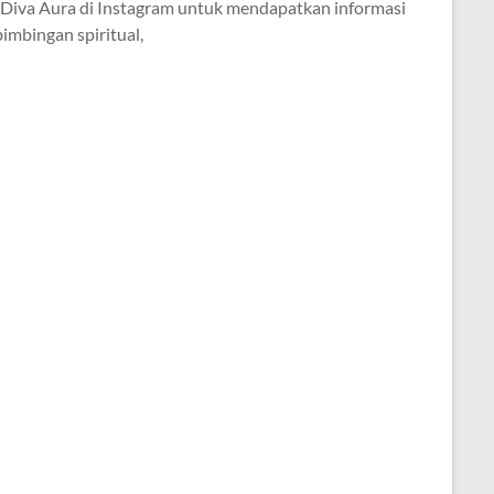
i Diva Aura di Instagram untuk mendapatkan informasi
imbingan spiritual,