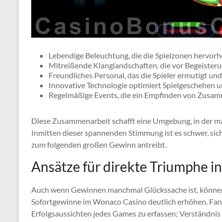
Lebendige Beleuchtung, die die Spielzonen hervorh
Mitreißende Klanglandschaften, die vor Begeisteru
Freundliches Personal, das die Spieler ermutigt und
Innovative Technologie optimiert Spielgeschehen
Regelmäßige Events, die ein Empfinden von Zusa
Diese Zusammenarbeit schafft eine Umgebung, in der man 
Inmitten dieser spannenden Stimmung ist es schwer, sich
zum folgenden großen Gewinn antreibt.
Ansätze für direkte Triumphe 
Auch wenn Gewinnen manchmal Glückssache ist, können 
Sofortgewinne im Wonaco Casino deutlich erhöhen. Fan
Erfolgsaussichten jedes Games zu erfassen; Verständnis 