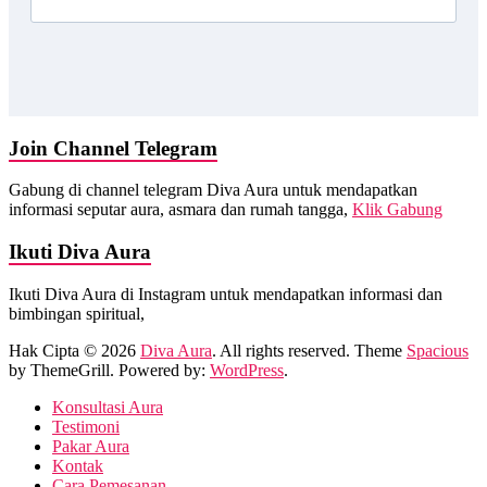
Join Channel Telegram
Gabung di channel telegram Diva Aura untuk mendapatkan
informasi seputar aura, asmara dan rumah tangga,
Klik Gabung
Ikuti Diva Aura
Ikuti Diva Aura di Instagram untuk mendapatkan informasi dan
bimbingan spiritual,
Hak Cipta © 2026
Diva Aura
. All rights reserved. Theme
Spacious
by ThemeGrill. Powered by:
WordPress
.
Konsultasi Aura
Testimoni
Pakar Aura
Kontak
Cara Pemesanan