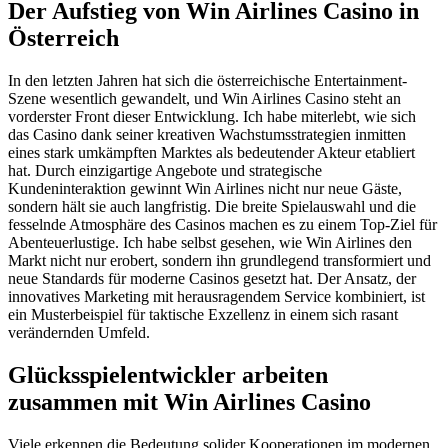
Der Aufstieg von Win Airlines Casino in
Österreich
In den letzten Jahren hat sich die österreichische Entertainment-
Szene wesentlich gewandelt, und Win Airlines Casino steht an
vorderster Front dieser Entwicklung. Ich habe miterlebt, wie sich
das Casino dank seiner kreativen Wachstumsstrategien inmitten
eines stark umkämpften Marktes als bedeutender Akteur etabliert
hat. Durch einzigartige Angebote und strategische
Kundeninteraktion gewinnt Win Airlines nicht nur neue Gäste,
sondern hält sie auch langfristig. Die breite Spielauswahl und die
fesselnde Atmosphäre des Casinos machen es zu einem Top-Ziel für
Abenteuerlustige. Ich habe selbst gesehen, wie Win Airlines den
Markt nicht nur erobert, sondern ihn grundlegend transformiert und
neue Standards für moderne Casinos gesetzt hat. Der Ansatz, der
innovatives Marketing mit herausragendem Service kombiniert, ist
ein Musterbeispiel für taktische Exzellenz in einem sich rasant
verändernden Umfeld.
Glücksspielentwickler arbeiten
zusammen mit Win Airlines Casino
Viele erkennen die Bedeutung solider Kooperationen im modernen