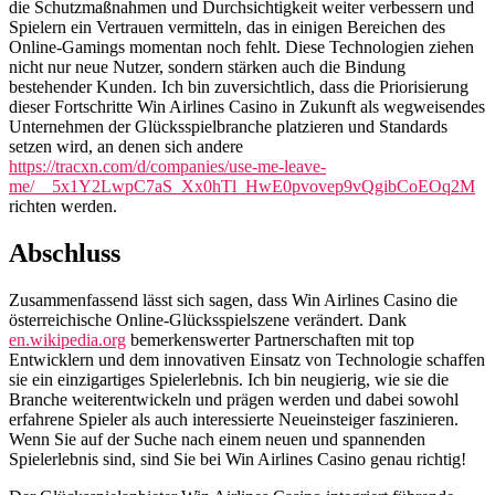
die Schutzmaßnahmen und Durchsichtigkeit weiter verbessern und
Spielern ein Vertrauen vermitteln, das in einigen Bereichen des
Online-Gamings momentan noch fehlt. Diese Technologien ziehen
nicht nur neue Nutzer, sondern stärken auch die Bindung
bestehender Kunden. Ich bin zuversichtlich, dass die Priorisierung
dieser Fortschritte Win Airlines Casino in Zukunft als wegweisendes
Unternehmen der Glücksspielbranche platzieren und Standards
setzen wird, an denen sich andere
https://tracxn.com/d/companies/use-me-leave-
me/__5x1Y2LwpC7aS_Xx0hTl_HwE0pvovep9vQgibCoEOq2M
richten werden.
Abschluss
Zusammenfassend lässt sich sagen, dass Win Airlines Casino die
österreichische Online-Glücksspielszene verändert. Dank
en.wikipedia.org
bemerkenswerter Partnerschaften mit top
Entwicklern und dem innovativen Einsatz von Technologie schaffen
sie ein einzigartiges Spielerlebnis. Ich bin neugierig, wie sie die
Branche weiterentwickeln und prägen werden und dabei sowohl
erfahrene Spieler als auch interessierte Neueinsteiger faszinieren.
Wenn Sie auf der Suche nach einem neuen und spannenden
Spielerlebnis sind, sind Sie bei Win Airlines Casino genau richtig!