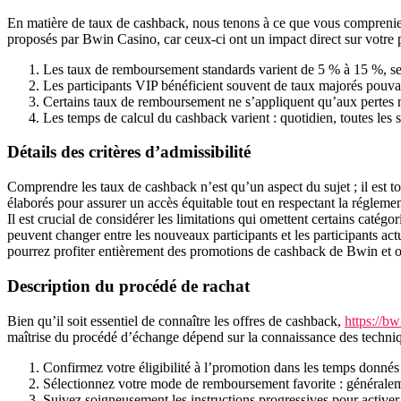
En matière de taux de cashback, nous tenons à ce que vous compreniez 
proposés par Bwin Casino, car ceux-ci ont un impact direct sur votre pro
Les taux de remboursement standards varient de 5 % à 15 %, sel
Les participants VIP bénéficient souvent de taux majorés pouva
Certains taux de remboursement ne s’appliquent qu’aux pertes ne
Les temps de calcul du cashback varient : quotidien, toutes les
Détails des critères d’admissibilité
Comprendre les taux de cashback n’est qu’un aspect du sujet ; il est to
élaborés pour assurer un accès équitable tout en respectant la régleme
Il est crucial de considérer les limitations qui omettent certains caté
peuvent changer entre les nouveaux participants et les participants actu
pourrez profiter entièrement des promotions de cashback de Bwin et ob
Description du procédé de rachat
Bien qu’il soit essentiel de connaître les offres de cashback,
https://bw
maîtrise du procédé d’échange dépend sur la connaissance des techniqu
Confirmez votre éligibilité à l’promotion dans les temps donnés
Sélectionnez votre mode de remboursement favorite : généralem
Suivez soigneusement les instructions progressives pour activer l