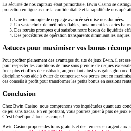
La sécurité de nos capitaux étant primordiale, Bwin Casino se distin
protection en ligne assure la confidentialité et la rapidité de nos op
Une technologie de cryptage avancée sécurise nos données.
Un vaste choix de méthodes fiables, notamment les cartes bancaire
Des retraits promptes qui satisfont notre besoin de liquidités eff
Des procédures de opération transparents diminuant les risques 
Astuces pour maximiser vos bonus récomp
Pour profiter pleinement des avantages du site de jeux Bwin, il est ess
pour respecter les conditions de mise sans prendre de risques excessif
free spins et offres de cashback, augmentant ainsi vos gains globaux. I
discipline vous aide à éviter de compenser vos pertes tout en maximisa
ces conseils à profit pour transformer les petits bonus en sessions re
Conclusion
Chez Bwin Casino, nous comprenons vos inquiétudes quant aux conditio
de jeu sans tracas. En en profitant, vous pourrez jouer à plus de jeux e
C’est bénéfique à tous les coups !
Bwin Casino propose des tours gratuits et des remises en argent aux j