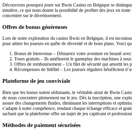
Découvrons pourquoi jouer sur Bwin Casino en Belgique se distingue 
intuitive, ce qui nous donne la possibilité de profiter des jeux en tout
concentrer sur le divertissement.
Offres de bonus généreuses
Lors de notre exploration du casino Bwin en Belgique, il est incontour
pour attirer les joueurs en quête de diversité et de bons plans. Voici q
Bonus de bienvenue – Démarrez votre aventure en beauté avec d
Tours gratuits – Ils améliorent le gameplay des machines à sous 
Offres de remboursement – Un filet de sécurité qui amortit les pe
Récompenses de fidélité – Les joueurs réguliers bénéficient d’
Plateforme de jeu conviviale
Bien que les bonus soient séduisants, le véritable atout de Bwin Casi
de nous concentrer pleinement sur le jeu. Dès la inscription, une explo
assure des changements fluides, diminuant les interruptions et optimis
s’adapte à notre compétence, rendant chaque échange efficace et grati
sachant que la plateforme offre un trajet de jeu captivant et professionn
Méthodes de paiement sécurisées