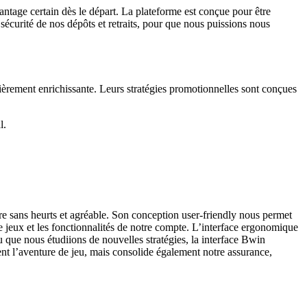
age certain dès le départ. La plateforme est conçue pour être
 sécurité de nos dépôts et retraits, pour que nous puissions nous
lièrement enrichissante. Leurs stratégies promotionnelles sont conçues
l.
re sans heurts et agréable. Son conception user-friendly nous permet
de jeux et les fonctionnalités de notre compte. L’interface ergonomique
 que nous étudiions de nouvelles stratégies, la interface Bwin
nt l’aventure de jeu, mais consolide également notre assurance,