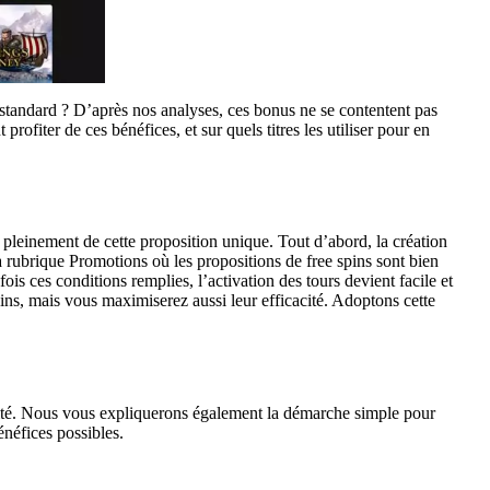
 standard ? D’après nos analyses, ces bonus ne se contentent pas
fiter de ces bénéfices, et sur quels titres les utiliser pour en
leinement de cette proposition unique. Tout d’abord, la création
la rubrique Promotions où les propositions de free spins sont bien
s ces conditions remplies, l’activation des tours devient facile et
ins, mais vous maximiserez aussi leur efficacité. Adoptons cette
lité. Nous vous expliquerons également la démarche simple pour
néfices possibles.