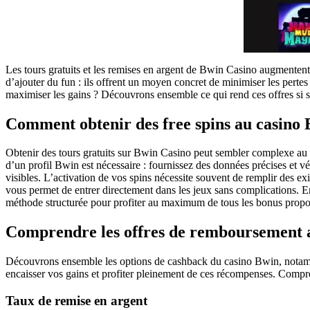
Les tours gratuits et les remises en argent de Bwin Casino augmentent-
d’ajouter du fun : ils offrent un moyen concret de minimiser les pertes
maximiser les gains ? Découvrons ensemble ce qui rend ces offres si s
Comment obtenir des free spins au casino
Obtenir des tours gratuits sur Bwin Casino peut sembler complexe au 
d’un profil Bwin est nécessaire : fournissez des données précises et vé
visibles. L’activation de vos spins nécessite souvent de remplir des e
vous permet de entrer directement dans les jeux sans complications. En
méthode structurée pour profiter au maximum de tous les bonus prop
Comprendre les offres de remboursement a
Découvrons ensemble les options de cashback du casino Bwin, notammen
encaisser vos gains et profiter pleinement de ces récompenses. Compre
Taux de remise en argent