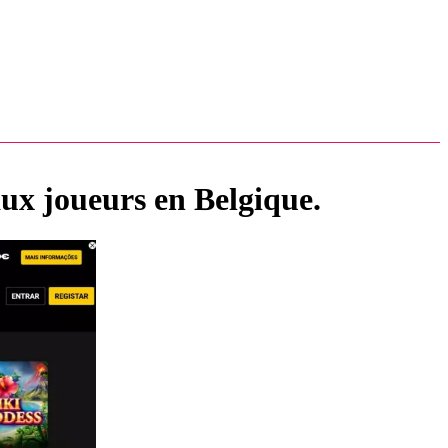
aux joueurs en Belgique.