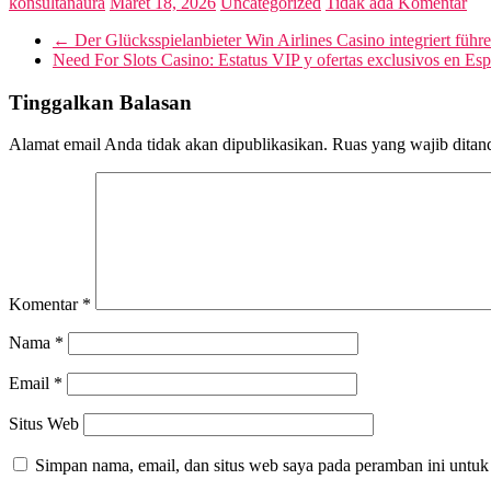
konsultanaura
Maret 18, 2026
Uncategorized
Tidak ada Komentar
←
Der Glücksspielanbieter Win Airlines Casino integriert führe
Need For Slots Casino: Estatus VIP y ofertas exclusivos en Es
Tinggalkan Balasan
Alamat email Anda tidak akan dipublikasikan.
Ruas yang wajib ditan
Komentar
*
Nama
*
Email
*
Situs Web
Simpan nama, email, dan situs web saya pada peramban ini untuk