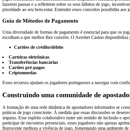
fazerem pausas e a refletirem sobre os seus hábitos de jogo, incent
prioridade ao seu bem-estar. Entender esses conceitos possibilita aos
Guia de Métodos de Pagamento
Uma diversidade de formas de pagamento é essencial para que os joga
escolham a que melhor lhes convém. O Aerobet Casino disponibiliza 
Cartões de crédito/débito
Carteiras eletrônicas
Transferências bancárias
Cartões pré-pagos
Criptomoedas
Esses recursos ajudam os jogadores portugueses a navegar com confi
Construindo uma comunidade de apostado
A formação de uma rede dinâmica de apostadores informados se constr
práticas de jogo consciente. À medida que essas discussões se desenv
seguras. Esse espírito colaborativo nutre um sentido de inclusão e apo
participar de encontros presenciais, esses jogadores não apenas apr
florescente melhora a vivência de jogo, fomentando uma ambiente de 