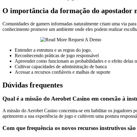
O importância da formação do apostador n
Comunidades de gamers informadas naturalmente criam uma via para u
conhecimento promove um ambiente onde eles podem realizar escolhas 
Entender a estrutura e as regras do jogo.
Reconhecendo práticas de jogo responsável
Apreender como funcionam as probabilidades e o efeito delas n
Cultivar capacidades de administração de banca
Acessar a recursos confiáveis e malhas de suporte
Dúvidas frequentes
Qual é a missão do Aerobet Casino em conexão à ins
A missão do Aerobet Casino concentra-se em habilitar os jogadores po
aprimorem a sua experiência de jogo e cultivem uma postura responsá
Com que frequência os novos recursos instrutivos sã