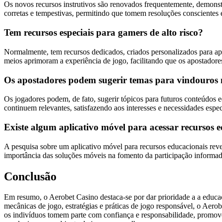
Os novos recursos instrutivos são renovados frequentemente, demon
corretas e tempestivas, permitindo que tomem resoluções conscientes 
Tem recursos especiais para gamers de alto risco?
Normalmente, tem recursos dedicados, criados personalizados para apo
meios aprimoram a experiência de jogo, facilitando que os apostador
Os apostadores podem sugerir temas para vindouros m
Os jogadores podem, de fato, sugerir tópicos para futuros conteúdos
continuem relevantes, satisfazendo aos interesses e necessidades espec
Existe algum aplicativo móvel para acessar recursos 
A pesquisa sobre um aplicativo móvel para recursos educacionais rev
importância das soluções móveis na fomento da participação informad
Conclusão
Em resumo, o Aerobet Casino destaca-se por dar prioridade a a educaç
mecânicas de jogo, estratégias e práticas de jogo responsável, o Ae
os indivíduos tomem parte com confiança e responsabilidade, promov