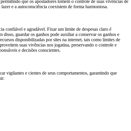
, permitindo que os apostadores tomem o controle de suas vivências de
o lazer e a autoconsciência coexistem de forma harmoniosa.
ia confiável e agradável. Fixar um limite de despesas claro é
ém disso, guardar os ganhos pode auxiliar a conservar os ganhos e
cursos disponibilizadas por sites na internet, tais como limites de
aproveitem suas vivências nos jogatina, preservando o controle e
ponsáveis e decisões conscientes.
icar vigilantes e cientes de seus comportamentos, garantindo que
ir: