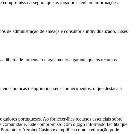
se compromisso assegura que os jogadores tenham informações
dos de administração de ameaça e consultoria individualizado. Esses
sa liberdade fomenta o engajamento e garante que os recursos
eiras práticas de aprimorar seus conhecimentos, o que destaca a
ogadores portugueses. Ao fornecer-lhes recursos essenciais sobre
 da comunidade. Este compromisso com o jogo informado facilita que
. Portanto, o Aerobet Casino exemplifica como a educação pode