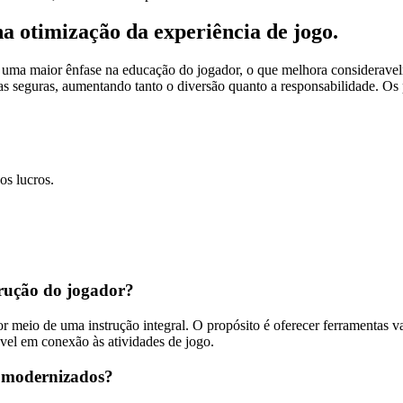
a otimização da experiência de jogo.
ma maior ênfase na educação do jogador, o que melhora consideravelme
seguras, aumentando tanto o diversão quanto a responsabilidade. Os p
os lucros.
trução do jogador?
r meio de uma instrução integral. O propósito é oferecer ferramentas va
vel em conexão às atividades de jogo.
o modernizados?