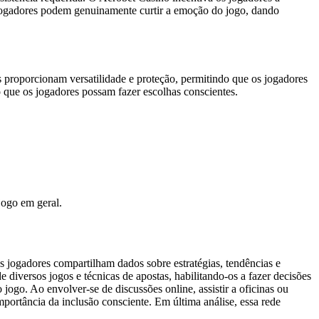
s jogadores podem genuinamente curtir a emoção do jogo, dando
proporcionam versatilidade e proteção, permitindo que os jogadores
que os jogadores possam fazer escolhas conscientes.
jogo em geral.
 jogadores compartilham dados sobre estratégias, tendências e
iversos jogos e técnicas de apostas, habilitando-os a fazer decisões
jogo. Ao envolver-se de discussões online, assistir a oficinas ou
ortância da inclusão consciente. Em última análise, essa rede