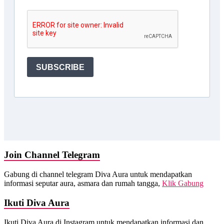
Join Channel Telegram
Gabung di channel telegram Diva Aura untuk mendapatkan
informasi seputar aura, asmara dan rumah tangga,
Klik Gabung
Ikuti Diva Aura
Ikuti Diva Aura di Instagram untuk mendapatkan informasi dan