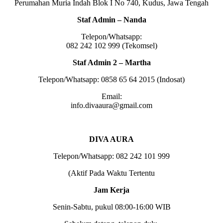
Perumahan Muria Indah Blok I No 740, Kudus, Jawa Tengah
Staf Admin – Nanda
Telepon/Whatsapp:
082 242 102 999 (Tekomsel)
Staf Admin 2 – Martha
Telepon/Whatsapp: 0858 65 64 2015 (Indosat)
Email:
info.divaaura@gmail.com
DIVA AURA
Telepon/Whatsapp: 082 242 101 999
(Aktif Pada Waktu Tertentu
Jam Kerja
Senin-Sabtu, pukul 08:00-16:00 WIB