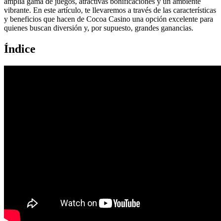
amplia gama de juegos, atractivas bonificaciones y un ambiente
vibrante. En este artículo, te llevaremos a través de las características
y beneficios que hacen de Cocoa Casino una opción excelente para
quienes buscan diversión y, por supuesto, grandes ganancias.
Índice