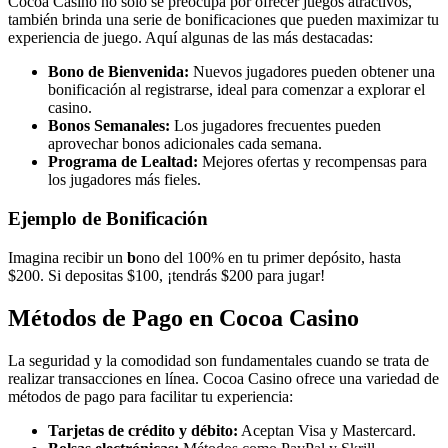
Cocoa Casino no solo se preocupa por ofrecer juegos atractivos,
también brinda una serie de bonificaciones que pueden maximizar tu
experiencia de juego. Aquí algunas de las más destacadas:
Bono de Bienvenida:
Nuevos jugadores pueden obtener una
bonificación al registrarse, ideal para comenzar a explorar el
casino.
Bonos Semanales:
Los jugadores frecuentes pueden
aprovechar bonos adicionales cada semana.
Programa de Lealtad:
Mejores ofertas y recompensas para
los jugadores más fieles.
Ejemplo de Bonificación
Imagina recibir un
b
ono del 100% en tu primer depósito, hasta
$200. Si depositas $100, ¡tendrás $200 para jugar!
Métodos de Pago en Cocoa Casino
La seguridad y la comodidad son fundamentales cuando se trata de
realizar transacciones en línea. Cocoa Casino ofrece una variedad de
métodos de pago para facilitar tu experiencia:
Tarjetas de crédito y débito:
Aceptan Visa y Mastercard.