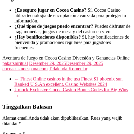
¿Es seguro jugar en Cocoa Casino?
Sí, Cocoa Casino
utiliza tecnología de encriptación avanzada para proteger tu
información.
¿Qué tipos de juegos puedo encontrar?
Puedes disfrutar de
tragamonedas, juegos de mesa y del casino en vivo.
¿Hay bonificaciones disponibles?
Sí, hay bonificaciones de
bienvenida y promociones regulares para jugadores
frecuentes.
Aventura de Juego en Cocoa Casino Diversión y Ganancias Online
pakarspiritual
Desember 29, 2025
Desember 29, 2025
cocoacasinoespana.com
Tidak ada Komentar
←
Finest Online casinos in the usa Finest $1 phoenix sun
Ranked U S.An excellent. Casino Websites 2024
Unlock Exclusive Cocoa Casino Bonus Codes for Big Wins
→
Tinggalkan Balasan
Alamat email Anda tidak akan dipublikasikan.
Ruas yang wajib
ditandai
*
Komentar
*