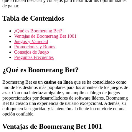
que lo hacen destacar y consejos para maximizar tus oportunidades
de ganar.
Tabla de Contenidos
¿Qué es Boomerang Bet?
Ventajas de Boomerang Bet 1001
Juegos y Variedad
Promociones y Bonos
Consejos de Juego
Preguntas Frecuentes
¿Qué es Boomerang Bet?
Boomerang Bet es un
casino en línea
que se ha consolidado como
uno de los destinos más populares para los amantes de los juegos de
azar. Con una interfaz amigable y un amplio catálogo de juegos
proporcionados por desarrolladores de software líderes, Boomerang
Bet ha creado una experiencia de usuario excepcional. Además, su
enfoque en la seguridad y la atención al cliente lo convierte en una
opción confiable.
Ventajas de Boomerang Bet 1001