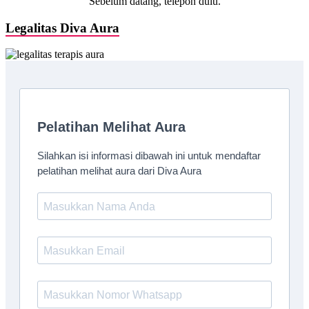
Sebelum datang, telepon dulu.
Legalitas Diva Aura