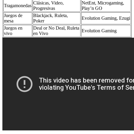
Clásicas, Video,
NetEnt, Microgaming,
Tragamonedas
Progresivas
Play’n GO
Juegos de
Blackjack, Ruleta,
Evolution Gaming, Ezugi
mesa
Poker
Juegos en
Deal or No Deal, Ruleta
Evolution Gaming
vivo
en Vivo