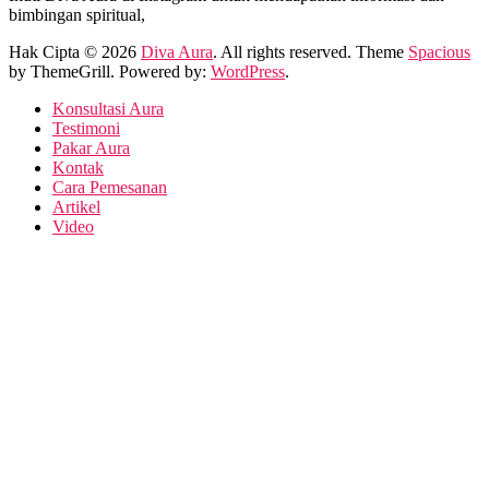
bimbingan spiritual,
Hak Cipta © 2026
Diva Aura
. All rights reserved. Theme
Spacious
by ThemeGrill. Powered by:
WordPress
.
Konsultasi Aura
Testimoni
Pakar Aura
Kontak
Cara Pemesanan
Artikel
Video