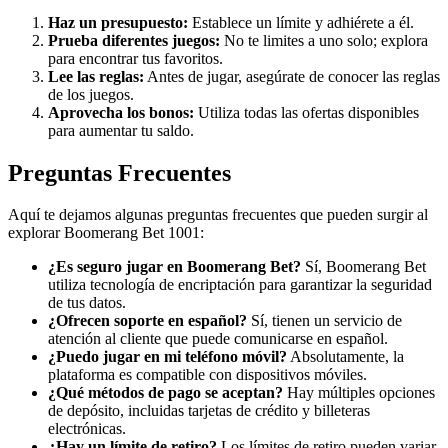
Haz un presupuesto:
Establece un límite y adhiérete a él.
Prueba diferentes juegos:
No te limites a uno solo; explora
para encontrar tus favoritos.
Lee las reglas:
Antes de jugar, asegúrate de conocer las reglas
de los juegos.
Aprovecha los bonos:
Utiliza todas las ofertas disponibles
para aumentar tu saldo.
Preguntas Frecuentes
Aquí te dejamos algunas preguntas frecuentes que pueden surgir al
explorar Boomerang Bet 1001:
¿Es seguro jugar en Boomerang Bet?
Sí, Boomerang Bet
utiliza tecnología de encriptación para garantizar la seguridad
de tus datos.
¿Ofrecen soporte en español?
Sí, tienen un servicio de
atención al cliente que puede comunicarse en español.
¿Puedo jugar en mi teléfono móvil?
Absolutamente, la
plataforma es compatible con dispositivos móviles.
¿Qué métodos de pago se aceptan?
Hay múltiples opciones
de depósito, incluidas tarjetas de crédito y billeteras
electrónicas.
¿Hay un límite de retiro?
Los límites de retiro pueden variar