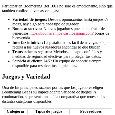
Participar en Boomerang Bet 1001 no solo es emocionante, sino que
también conlleva diversas ventajas:
Variedad de juegos:
Desde
tragamonedas
hasta
juegos de
mesa
, hay algo para cada tipo de jugador.
Bonos atractivos:
Nuevos jugadores pueden disfrutar de
generosos
https://boomerangbetcasinoespana.com/
bonos de
bienvenida.
Interfaz intuitiva:
La plataforma es fácil de navegar, lo que
facilita a los nuevos jugadores encontrar lo que buscan.
Transacciones seguras:
Métodos de pago confiables y
medidas de seguridad efectivas para proteger tus datos.
Servicio al cliente 24/7:
Un equipo de soporte siempre
disponible para resolver tus inquietudes.
Juegos y Variedad
Una de las principales razones por las que los jugadores eligen
Boomerang Bet es su impresionante variedad de juegos. A
continuación, se presenta una tabla comparativa que muestra las
distintas categorías disponibles:
Categoría
Tipos de juegos
Proveedores