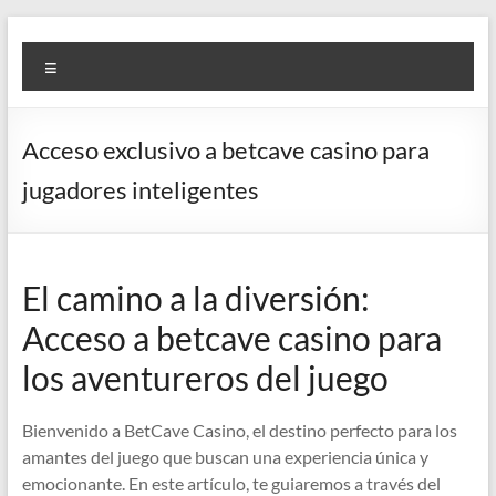
Skip
Diva
Pusat
to
Menu
content
Layanan
Aura
Buka
Aura
Acceso exclusivo a betcave casino para
jugadores inteligentes
El camino a la diversión:
Acceso a betcave casino para
los aventureros del juego
Bienvenido a BetCave Casino, el destino perfecto para los
amantes del juego que buscan una experiencia única y
emocionante. En este artículo, te guiaremos a través del