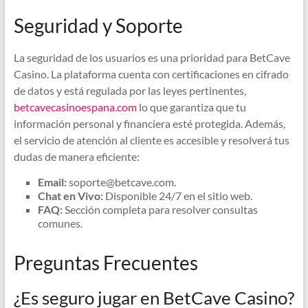
Seguridad y Soporte
La seguridad de los usuarios es una prioridad para BetCave
Casino. La plataforma cuenta con certificaciones en cifrado
de datos y está regulada por las leyes pertinentes,
betcavecasinoespana.com
lo que garantiza que tu
información personal y financiera esté protegida. Además,
el servicio de atención al cliente es accesible y resolverá tus
dudas de manera eficiente:
Email:
soporte@betcave.com.
Chat en Vivo:
Disponible 24/7 en el sitio web.
FAQ:
Sección completa para resolver consultas
comunes.
Preguntas Frecuentes
¿Es seguro jugar en BetCave Casino?