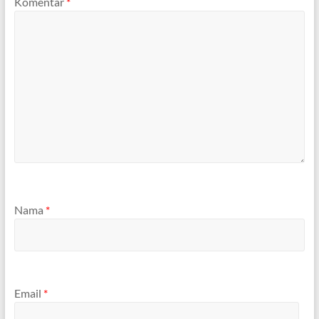
Komentar
*
Nama
*
Email
*