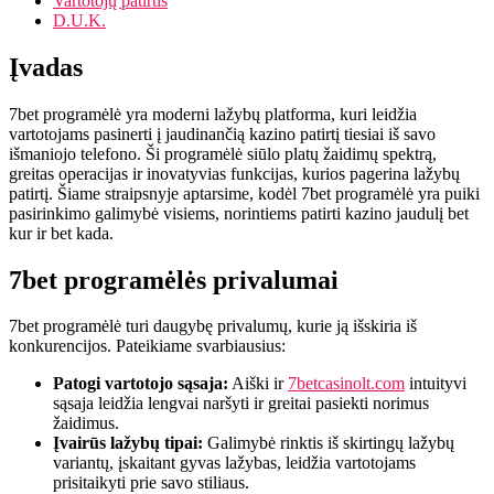
Vartotojų patirtis
D.U.K.
Įvadas
7bet programėlė yra moderni lažybų platforma, kuri leidžia
vartotojams pasinerti į jaudinančią kazino patirtį tiesiai iš savo
išmaniojo telefono. Ši programėlė siūlo platų žaidimų spektrą,
greitas operacijas ir inovatyvias funkcijas, kurios pagerina lažybų
patirtį. Šiame straipsnyje aptarsime, kodėl 7bet programėlė yra puiki
pasirinkimo galimybė visiems, norintiems patirti kazino jaudulį bet
kur ir bet kada.
7bet programėlės privalumai
7bet programėlė turi daugybę privalumų, kurie ją išskiria iš
konkurencijos. Pateikiame svarbiausius:
Patogi vartotojo sąsaja:
Aiški ir
7betcasinolt.com
intuityvi
sąsaja leidžia lengvai naršyti ir greitai pasiekti norimus
žaidimus.
Įvairūs lažybų tipai:
Galimybė rinktis iš skirtingų lažybų
variantų, įskaitant gyvas lažybas, leidžia vartotojams
prisitaikyti prie savo stiliaus.