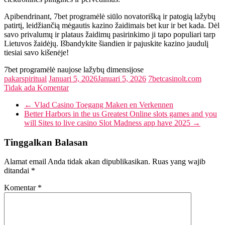
Apibendrinant, 7bet programėlė siūlo novatorišką ir patogią lažybų
patirtį, leidžiančią mėgautis kazino žaidimais bet kur ir bet kada. Dėl
savo privalumų ir plataus žaidimų pasirinkimo ji tapo populiari tarp
Lietuvos žaidėjų. Išbandykite šiandien ir pajuskite kazino jaudulį
tiesiai savo kišenėje!
7bet programėlė naujose lažybų dimensijose
pakarspiritual
Januari 5, 2026
Januari 5, 2026
7betcasinolt.com
Tidak ada Komentar
←
Vlad Casino Toegang Maken en Verkennen
Better Harbors in the us Greatest Online slots games and you
will Sites to live casino Slot Madness app have 2025
→
Tinggalkan Balasan
Alamat email Anda tidak akan dipublikasikan.
Ruas yang wajib
ditandai
*
Komentar
*