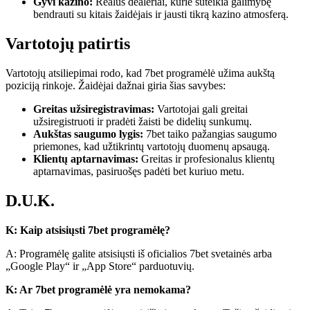
Gyvi kazino:
Realūs dealeriai, kurie suteikia galimybę
bendrauti su kitais žaidėjais ir jausti tikrą kazino atmosferą.
Vartotojų patirtis
Vartotojų atsiliepimai rodo, kad 7bet programėlė užima aukštą
poziciją rinkoje. Žaidėjai dažnai giria šias savybes:
Greitas užsiregistravimas:
Vartotojai gali greitai
užsiregistruoti ir pradėti žaisti be didelių sunkumų.
Aukštas saugumo lygis:
7bet taiko pažangias saugumo
priemones, kad užtikrintų vartotojų duomenų apsaugą.
Klientų aptarnavimas:
Greitas ir profesionalus klientų
aptarnavimas, pasiruošęs padėti bet kuriuo metu.
D.U.K.
K: Kaip atsisiųsti 7bet programėlę?
A: Programėlę galite atsisiųsti iš oficialios 7bet svetainės arba
„Google Play“ ir „App Store“ parduotuvių.
K: Ar 7bet programėlė yra nemokama?