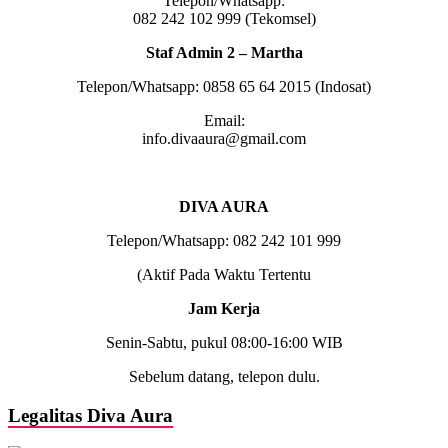
Telepon/Whatsapp:
082 242 102 999 (Tekomsel)
Staf Admin 2 – Martha
Telepon/Whatsapp: 0858 65 64 2015 (Indosat)
Email:
info.divaaura@gmail.com
DIVA AURA
Telepon/Whatsapp: 082 242 101 999
(Aktif Pada Waktu Tertentu
Jam Kerja
Senin-Sabtu, pukul 08:00-16:00 WIB
Sebelum datang, telepon dulu.
Legalitas Diva Aura