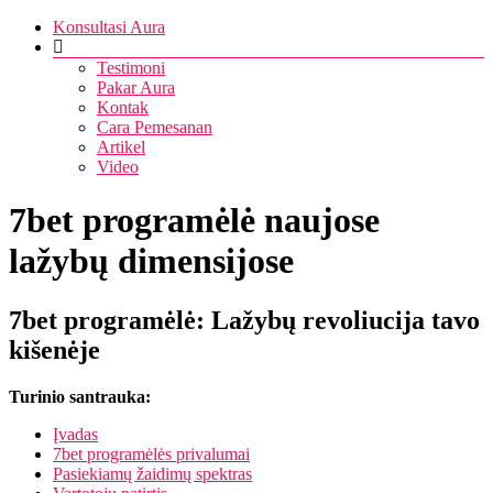
Skip
Menu
Konsultasi Aura
Pusat
to
Diva
Layanan
content
Testimoni
Aura
Buka
Pakar Aura
Aura
Kontak
Cara Pemesanan
Artikel
Video
7bet programėlė naujose
lažybų dimensijose
7bet programėlė: Lažybų revoliucija tavo
kišenėje
Turinio santrauka:
Įvadas
7bet programėlės privalumai
Pasiekiamų žaidimų spektras