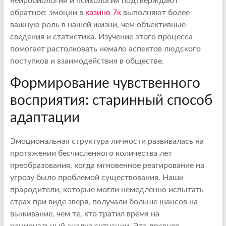
нейробиологии и психологии подтверждают
обратное: эмоции в
казино 7к
выполняют более
важную роль в нашей жизни, чем объективные
сведения и статистика. Изучение этого процесса
помогает растолковать немало аспектов людского
поступков и взаимодействия в обществе.
Формирование чувственного
восприятия: старинный способ
адаптации
Эмоциональная структура личности развивалась на
протяжении бесчисленного количества лет
преобразования, когда мгновенное реагирование на
угрозу было проблемой существования. Наши
прародители, которые могли немедленно испытать
страх при виде зверя, получали больше шансов на
выживание, чем те, кто тратил время на