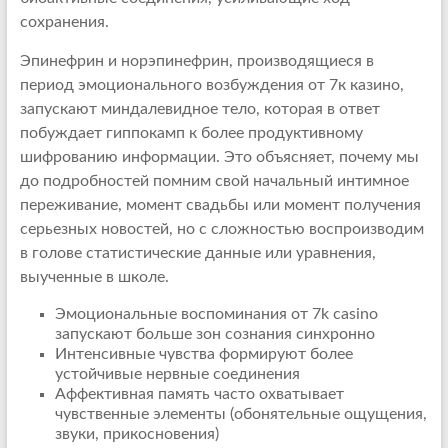
сохранения.
Эпинефрин и норэпинефрин, производящиеся в
период эмоционального возбуждения от 7к казино,
запускают миндалевидное тело, которая в ответ
побуждает гиппокамп к более продуктивному
шифрованию информации. Это объясняет, почему мы
до подробностей помним свой начальный интимное
переживание, момент свадьбы или момент получения
серьезных новостей, но с сложностью воспроизводим
в голове статистические данные или уравнения,
выученные в школе.
Эмоциональные воспоминания от 7k casino
запускают больше зон сознания синхронно
Интенсивные чувства формируют более
устойчивые нервные соединения
Аффективная память часто охватывает
чувственные элементы (обонятельные ощущения,
звуки, прикосновения)