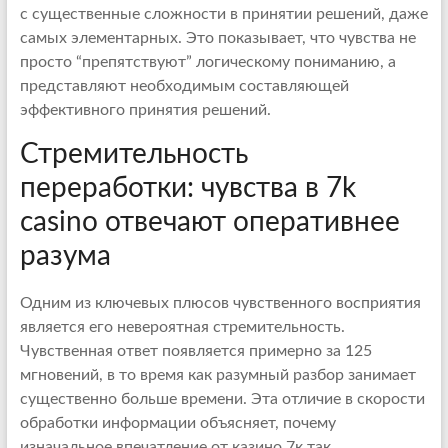
с существенные сложности в принятии решений, даже
самых элементарных. Это показывает, что чувства не
просто “препятствуют” логическому пониманию, а
представляют необходимым составляющей
эффективного принятия решений.
Стремительность
переработки: чувства в 7k
casino отвечают оперативнее
разума
Одним из ключевых плюсов чувственного восприятия
является его невероятная стремительность.
Чувственная ответ появляется примерно за 125
мгновений, в то время как разумный разбор занимает
существенно больше времени. Эта отличие в скорости
обработки информации объясняет, почему
изначальное впечатление от казино 7к так