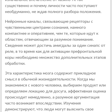
существенно и почему личности часто поступают
необдуманно, не ждав полного разбора положения.
Нейронные каналы, связывающие рецепторы с
чувственными центрами сознания, намного
компактнее и оперативнее, чем те, которые идут к
областям, отвечающим за разумное понимание.
Сведения может достичь амигдалы за один синапс от
реле, в то время как для активации префронтальной
коры необходимо множество дополнительных этапов
обработки.
Эта характеристика мозга содержит прикладное
смысл в обычной жизнедеятельности. Когда мы
знакомимся с нового человека, выбираем продукт или
определяем локацию для досуга, аффективная оценка
происходит немедленно, а разумное аргументация
часто возникает впоследствии. Изучения
демонстрируют, что люди могут выяснить свое