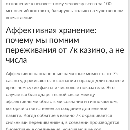
отношение к неизвестному человеку всего за 100
мгновений контакта, базируясь только на чувственном
впечатлении.
Аффективная хранение:
почему мы помним
переживания от 7к казино, а не
числа
Аффективно наполненные памятные моменты от 7k
casino удерживаются в сознании гораздо длительнее и
ярче, чем сухие факты и числовые показатели. Это
случается благодаря тесной связи между
аффективными областями сознания и гиппокампом,
который ответственен за создание длительной
памяти. Когда событие в казино 7к окрашивается
сильными переживаниями, в сознании производятся
биоактивные соединения, усиливающие ход