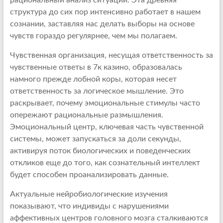
рациональный анализ ситуации. Эта древняя
структура до сих пор интенсивно работает в нашем
сознании, заставляя нас делать выборы на основе
чувств гораздо регулярнее, чем мы полагаем.
Чувственная организация, несущая ответственность за
чувственные ответы в 7к казино, образовалась
намного прежде лобной коры, которая несет
ответственность за логическое мышление. Это
раскрывает, почему эмоциональные стимулы часто
опережают рациональные размышления.
Эмоциональный центр, ключевая часть чувственной
системы, может запускаться за доли секунды,
активируя поток биологических и поведенческих
откликов еще до того, как сознательный интеллект
будет способен проанализировать данные.
Актуальные нейробиологические изучения
показывают, что индивиды с нарушениями
аффективных центров головного мозга сталкиваются