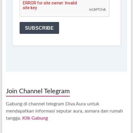
Join Channel Telegram
Gabung di channel telegram Diva Aura untuk
mendapatkan informasi seputar aura, asmara dan rumah
tangga,
Klik Gabung