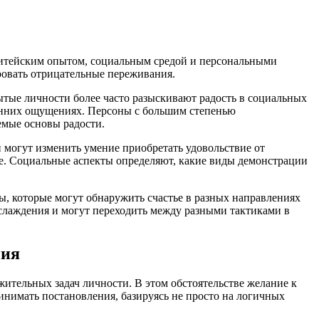
житейским опытом, социальным средой и персональными
ровать отрицательные переживания.
ые личности более часто разыскивают радость в социальных
ренних ощущениях. Персоны с большим степенью
емые основы радости.
 могут изменить умение приобретать удовольствие от
ие. Социальные аспекты определяют, какие виды демонстрации
, которые могут обнаружить счастье в разных направлениях
слаждения и могут переходить между разными тактиками в
ния
ительных задач личности. В этом обстоятельстве желание к
нимать постановления, базируясь не просто на логичных