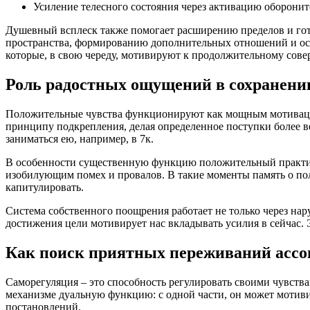
Усиление телесного состояния через активацию оборони
Душевный всплеск также помогает расширению пределов и го
пространства, формированию дополнительных отношений и ос
которые, в свою череду, мотивируют к продолжительному сове
Роль радостных ощущений в сохранени
Положительные чувства функционируют как мощным мотиваци
принципу подкрепления, делая определенное поступки более в
заниматься ею, например, в 7к.
В особенности существенную функцию положительный практи
изобилующим помех и провалов. В такие моменты память о по
капитулировать.
Система собственного поощрения работает не только через на
достижения цели мотивирует нас вкладывать усилия в сейчас
Как поиск приятных переживаний ассо
Саморегуляция – это способность регулировать своими чувств
механизме дуальную функцию: с одной части, он может мотиви
постановлений.