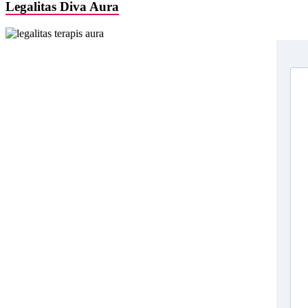
Legalitas Diva Aura