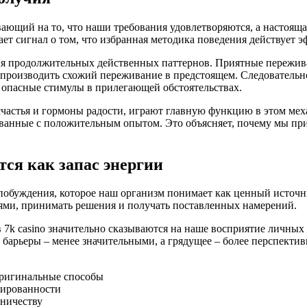
ющий на то, что наши требования удовлетворяются, а настояща
ает сигнал о том, что избранная методика поведения действует 
ания продолжительных действенных паттернов. Приятные переж
оспроизводить схожий переживание в предстоящем. Следователь
 опасные стимулы в прилегающей обстоятельствах.
счастья и гормоны радости, играют главную функцию в этом ме
ванные с положительным опытом. Это объясняет, почему мы при
ся как запас энергии
побуждения, которое наш организм понимает как ценный источ
тями, принимать решения и получать поставленных намерений.
7k casino значительно сказываются на наше восприятие личных
барьеры – менее значительными, а грядущее – более перспектив
оригинальные способы
рированности
дничеству