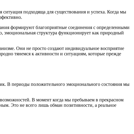
я ситуация подходяща для существования и успеха. Когда мы
эффективно.
ивания формируют благоприятные соединения с определенными
но, эмоциональная структура функционирует как природный
ханизме. Они не просто создают индивидуальное восприятие
родно тянемся к активности и ситуациям, которые прежде
ник. В периоды положительного эмоционального состояния мы
 возможностей. В момент когда мы пребываем в прекрасном
ным. Это не всего лишь обман позитивности, а реальное