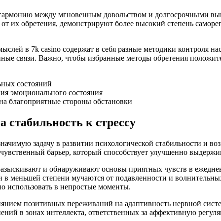
ь гармонию между мгновенным довольством и долгосрочными вы
но от их обретения, демонстрируют более высокий степень само
ыслей в 7k casino содержат в себя разные методики контроля н
венные связи. Важно, чтобы избранные методы обретения полож
ьных состояний
ния эмоционального состояния
на благоприятные стороны обстановки
а стабильность к стрессу
ачимую задачу в развитии психологической стабильности и во
 чувственный барьер, который способствует улучшенно выдержи
разыскивают и обнаруживают основы приятных чувств в ежеднев
и в меньшей степени мучаются от подавленности и волнительных
но использовать в непростые моменты.
иянием позитивных переживаний на адаптивность нервной систе
ений в зонах интеллекта, ответственных за аффективную регул