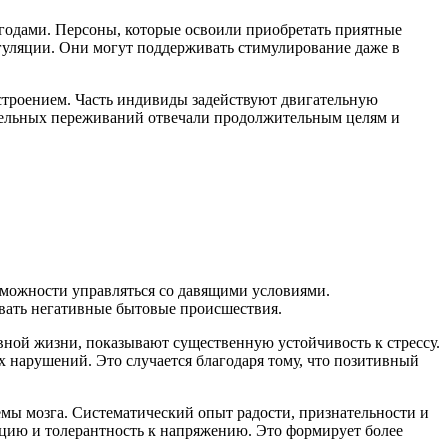
годами. Персоны, которые освоили приобретать приятные
регуляции. Они могут поддерживать стимулирование даже в
астроением. Часть индивиды задействуют двигательную
ительных переживаний отвечали продолжительным целям и
зможности управляться со давящими условиями.
вать негативные бытовые происшествия.
ной жизни, показывают существенную устойчивость к стрессу.
 нарушений. Это случается благодаря тому, что позитивный
мы мозга. Систематический опыт радости, признательности и
яцию и толерантность к напряжению. Это формирует более