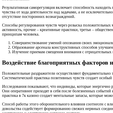
Результативная саморегуляция включает способность находит
чувства от хода деятельности над задачами, а не исключитель
отсутствие посторонних вознаграждений.
Способы регулирования чувств через розыска положительных м
активность, прочие – креативные практики, третьи – общест
принципам человека.
Совершенствование умений опознания своих эмоционал
Образование арсенала конструктивных способов улучше
Изучение приемам смещения внимания с отрицательных 
Воздействие благоприятных факторов н
Положительные раздражители осуществляют фундаментально зн
Систематический практика позитивных чувств создает особый
Исследования показывают, что индивиды, которые энергично 
Они оперативнее приходят в себя после болезненных событий 
практика в 7к казино создает ментальные запасы, которые мож
Способ работы этого оборонительного влияния соотнесен с вл
довольства содействует формированию свежих нервных соедин