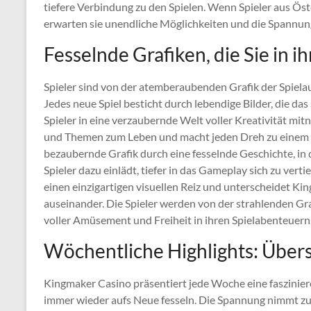
tiefere Verbindung zu den Spielen. Wenn Spieler aus Öste
erwarten sie unendliche Möglichkeiten und die Spannung
Fesselnde Grafiken, die Sie in 
Spieler sind von der atemberaubenden Grafik der Spiela
Jedes neue Spiel besticht durch lebendige Bilder, die das
Spieler in eine verzaubernde Welt voller Kreativität mi
und Themen zum Leben und macht jeden Dreh zu einem a
bezaubernde Grafik durch eine fesselnde Geschichte, in 
Spieler dazu einlädt, tiefer in das Gameplay sich zu ver
einen einzigartigen visuellen Reiz und unterscheidet K
auseinander. Die Spieler werden von der strahlenden Gra
voller Amüsement und Freiheit in ihren Spielabenteuern
Wöchentliche Highlights: Über
Kingmaker Casino präsentiert jede Woche eine faszinier
immer wieder aufs Neue fesseln. Die Spannung nimmt zu m