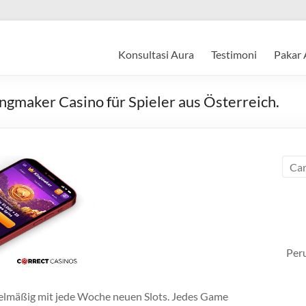
Konsultasi Aura
Testimoni
Pakar 
gmaker Casino für Spieler aus Österreich.
Per
gelmäßig mit jede Woche neuen Slots. Jedes Game