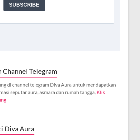
n Channel Telegram
ng di channel telegram Diva Aura untuk mendapatkan
rmasi seputar aura, asmara dan rumah tangga,
Klik
ung
ti Diva Aura