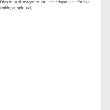
i Diva Aura di Instagram untuk mendapatkan informasi
imbingan spiritual,