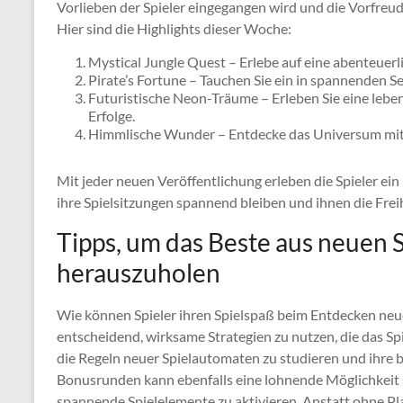
Vorlieben der Spieler eingegangen wird und die Vorfreud
Hier sind die Highlights dieser Woche:
Mystical Jungle Quest – Erlebe auf eine abenteuerli
Pirate’s Fortune – Tauchen Sie ein in spannenden
Futuristische Neon-Träume – Erleben Sie eine lebe
Erfolge.
Himmlische Wunder – Entdecke das Universum mi
Mit jeder neuen Veröffentlichung erleben die Spieler ein
ihre Spielsitzungen spannend bleiben und ihnen die Frei
Tipps, um das Beste aus neuen
herauszuholen
Wie können Spieler ihren Spielspaß beim Entdecken neu
entscheidend, wirksame Strategien zu nutzen, die das Spie
die Regeln neuer Spielautomaten zu studieren und ihre 
Bonusrunden kann ebenfalls eine lohnende Möglichkeit 
spannende Spielelemente zu aktivieren. Anstatt ohne Pla