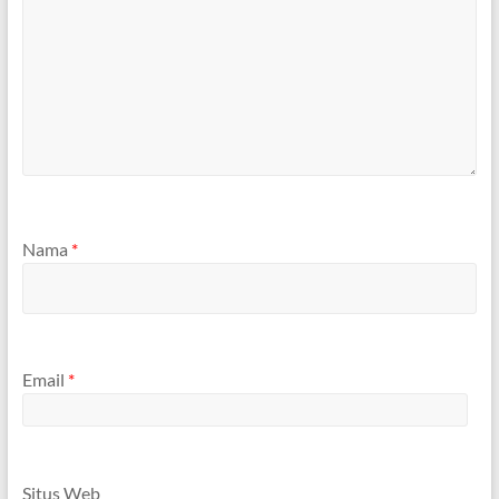
Nama
*
Email
*
Situs Web