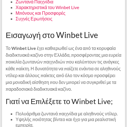
Ζωντανά Παιχνίδια
Χαρακτηριστικά του Winbet Live
Μπόνους και Προσφορές
Συχνές Ερωτήσεις
Εισαγωγή στο Winbet Live
Το
Winbet Live
έχει καθιερωθεί ως ένα από τα κορυφαία
διαδικτυακά καζίνο στην Ελλάδα, προσφέροντας μια ευρεία
ποικιλία ζωντανών παιχνιδιών που καλύπτουν τις ανάγκες
κάθε παίκτη. Η δυνατότητα να παίζετε ενάντια σε αληθινούς
ντίλερ και άλλους παίκτες από όλο τον κόσμο προσφέρει
μια μοναδική αίσθηση που δεν μπορεί να συγκριθεί με τα
παραδοσιακά διαδικτυακά καζίνο.
Γιατί να Επιλέξετε το Winbet Live;
Πολυάριθμα ζωντανά παιχνίδια με αληθινούς ντίλερ.
Υψηλής ποιότητας βίντεο και ήχο για μια ρεαλιστική
εμπειρία.