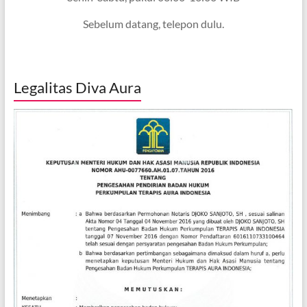
Sebelum datang, telepon dulu.
Legalitas Diva Aura