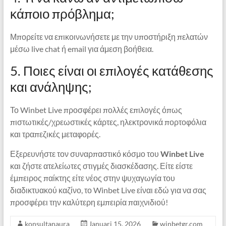
κάποιο πρόβλημα;
Μπορείτε να επικοινωνήσετε με την υποστήριξη πελατών
μέσω live chat ή email για άμεση βοήθεια.
5. Ποιες είναι οι επιλογές κατάθεσης
και ανάληψης;
Το Winbet Live προσφέρει πολλές επιλογές όπως
πιστωτικές/χρεωστικές κάρτες, ηλεκτρονικά πορτοφόλια
και τραπεζικές μεταφορές.
Εξερευνήστε τον συναρπαστικό κόσμο του
Winbet Live
και ζήστε ατελείωτες στιγμές διασκέδασης. Είτε είστε
έμπειρος παίκτης είτε νέος στην ψυχαγωγία του
διαδικτυακού καζίνο, το Winbet Live είναι εδώ για να σας
προσφέρει την καλύτερη εμπειρία παιχνιδιού!
konsultanaura
Januari 15, 2026
winbetgr.com