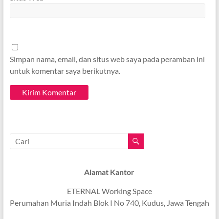
Simpan nama, email, dan situs web saya pada peramban ini
untuk komentar saya berikutnya.
Alamat Kantor
ETERNAL Working Space
Perumahan Muria Indah Blok I No 740, Kudus, Jawa Tengah