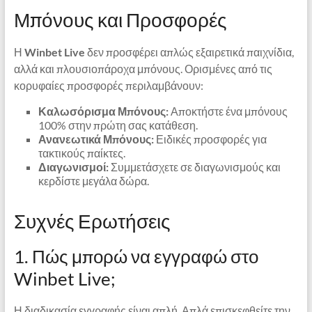
Μπόνους και Προσφορές
Η
Winbet Live
δεν προσφέρει απλώς εξαιρετικά παιχνίδια,
αλλά και πλουσιοπάροχα μπόνους. Ορισμένες από τις
κορυφαίες προσφορές περιλαμβάνουν:
Καλωσόρισμα Μπόνους:
Αποκτήστε ένα μπόνους
100% στην πρώτη σας κατάθεση.
Ανανεωτικά Μπόνους:
Ειδικές προσφορές για
τακτικούς παίκτες.
Διαγωνισμοί:
Συμμετάσχετε σε διαγωνισμούς και
κερδίστε μεγάλα δώρα.
Συχνές Ερωτήσεις
1. Πώς μπορώ να εγγραφώ στο
Winbet Live;
Η διαδικασία εγγραφής είναι απλή. Απλά επισκεφθείτε την