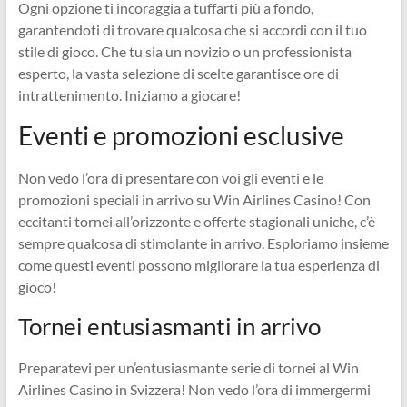
Ogni opzione ti incoraggia a tuffarti più a fondo,
garantendoti di trovare qualcosa che si accordi con il tuo
stile di gioco. Che tu sia un novizio o un professionista
esperto, la vasta selezione di scelte garantisce ore di
intrattenimento. Iniziamo a giocare!
Eventi e promozioni esclusive
Non vedo l’ora di presentare con voi gli eventi e le
promozioni speciali in arrivo su Win Airlines Casino! Con
eccitanti tornei all’orizzonte e offerte stagionali uniche, c’è
sempre qualcosa di stimolante in arrivo. Esploriamo insieme
come questi eventi possono migliorare la tua esperienza di
gioco!
Tornei entusiasmanti in arrivo
Preparatevi per un’entusiasmante serie di tornei al Win
Airlines Casino in Svizzera! Non vedo l’ora di immergermi