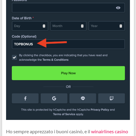
Ho sempre apprezzato i buoni casinò, e il
winairlines casino