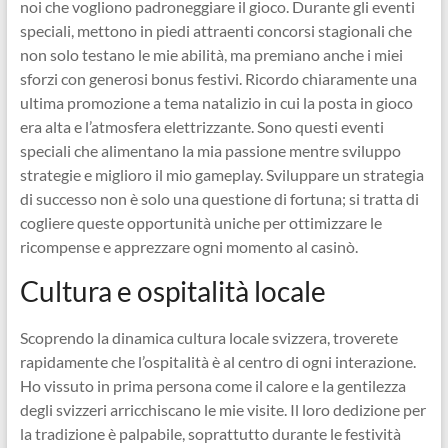
noi che vogliono padroneggiare il gioco. Durante gli eventi
speciali, mettono in piedi attraenti concorsi stagionali che
non solo testano le mie abilità, ma premiano anche i miei
sforzi con generosi bonus festivi. Ricordo chiaramente una
ultima promozione a tema natalizio in cui la posta in gioco
era alta e l’atmosfera elettrizzante. Sono questi eventi
speciali che alimentano la mia passione mentre sviluppo
strategie e miglioro il mio gameplay. Sviluppare un strategia
di successo non è solo una questione di fortuna; si tratta di
cogliere queste opportunità uniche per ottimizzare le
ricompense e apprezzare ogni momento al casinò.
Cultura e ospitalità locale
Scoprendo la dinamica cultura locale svizzera, troverete
rapidamente che l’ospitalità è al centro di ogni interazione.
Ho vissuto in prima persona come il calore e la gentilezza
degli svizzeri arricchiscano le mie visite. Il loro dedizione per
la tradizione è palpabile, soprattutto durante le festività