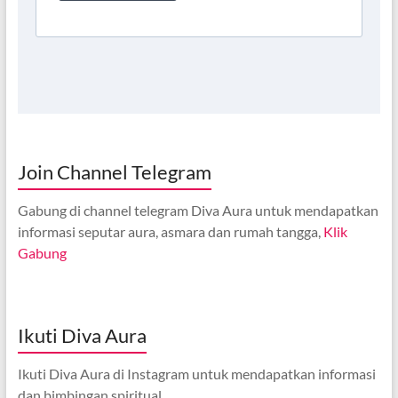
Join Channel Telegram
Gabung di channel telegram Diva Aura untuk mendapatkan
informasi seputar aura, asmara dan rumah tangga,
Klik
Gabung
Ikuti Diva Aura
Ikuti Diva Aura di Instagram untuk mendapatkan informasi
dan bimbingan spiritual,