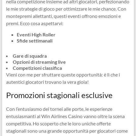
nella competizione insieme ad altri giocatori, perfezionando
le mie strategie di gioco per ottimizzare le mie chance. Con
montepremi allettanti, questi eventi offrono emozioni e
premi. Ecco cosa aspettarvi:
Eventi High Roller
Sfide settimanali
Gare di squadra
Opzioni di streaming live
Competizioni classifica
Vieni con me per sfruttare queste opportunità: è lì che i
autentici giocatori trovano la vera gioia!
Promozioni stagionali esclusive
Con l’entusiasmo dei tornei alle porte, le esperienze
entusiasmanti al Win Airlines Casino vanno oltre la scena
competitiva. Ho scoperto che le loro uniche offerte
stagionali sono una grande opportunità per giocatori come