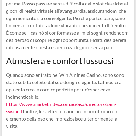
per me. Posso passare senza difficoltà dalle slot classiche ai
giochi di realtà virtuale all’avanguardia, assicurandomi che
ogni momento sia coinvolgente. Più che partecipare, sono
immerso in un’interazione vibrante che aumenta il fremito.
È come se il casinò si conformasse ai miei sogni, rendendomi
desideroso di scoprire ogni opportunità. Fidati, desidererai
intensamente questa esperienza di gioco senza pari.
Atmosfera e comfort lussuosi
Quando sono entrato nel Win Airlines Casino, sono sono
stato subito colpito dal suo design elegante. L’atmosfera
opulenta crea la cornice perfetta per un’esperienza
indimenticabile.
https://www.marketindex.com.au/asx/directors/sam-
swanell
Inoltre, le scelte culinarie premium offrono un
elemento delizioso che impreziosisce ulteriormente la
visita.