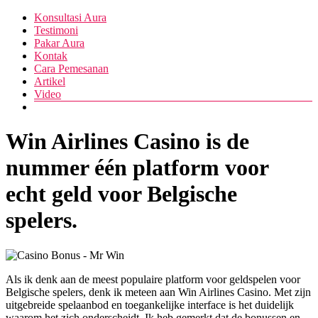
Skip
Menu
Konsultasi Aura
Pusat
to
Diva
Testimoni
Layanan
content
Pakar Aura
Aura
Buka
Kontak
Aura
Cara Pemesanan
Artikel
Video
Win Airlines Casino is de
nummer één platform voor
echt geld voor Belgische
spelers.
Als ik denk aan de meest populaire platform voor geldspelen voor
Belgische spelers, denk ik meteen aan Win Airlines Casino. Met zijn
uitgebreide spelaanbod en toegankelijke interface is het duidelijk
waarom het zich onderscheidt. Ik heb gemerkt dat de bonussen en