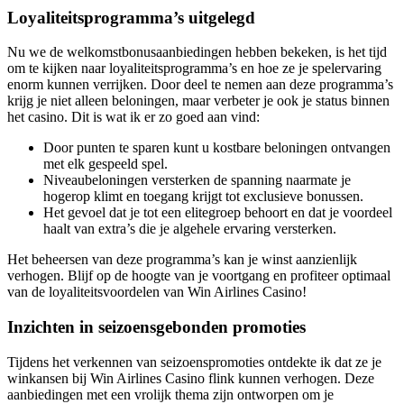
Loyaliteitsprogramma’s uitgelegd
Nu we de welkomstbonusaanbiedingen hebben bekeken, is het tijd
om te kijken naar loyaliteitsprogramma’s en hoe ze je spelervaring
enorm kunnen verrijken. Door deel te nemen aan deze programma’s
krijg je niet alleen beloningen, maar verbeter je ook je status binnen
het casino. Dit is wat ik er zo goed aan vind:
Door punten te sparen kunt u kostbare beloningen ontvangen
met elk gespeeld spel.
Niveaubeloningen versterken de spanning naarmate je
hogerop klimt en toegang krijgt tot exclusieve bonussen.
Het gevoel dat je tot een elitegroep behoort en dat je voordeel
haalt van extra’s die je algehele ervaring versterken.
Het beheersen van deze programma’s kan je winst aanzienlijk
verhogen. Blijf op de hoogte van je voortgang en profiteer optimaal
van de loyaliteitsvoordelen van Win Airlines Casino!
Inzichten in seizoensgebonden promoties
Tijdens het verkennen van seizoenspromoties ontdekte ik dat ze je
winkansen bij Win Airlines Casino flink kunnen verhogen. Deze
aanbiedingen met een vrolijk thema zijn ontworpen om je