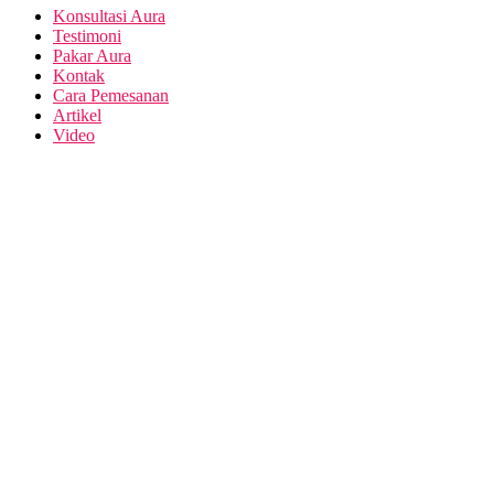
Konsultasi Aura
Testimoni
Pakar Aura
Kontak
Cara Pemesanan
Artikel
Video