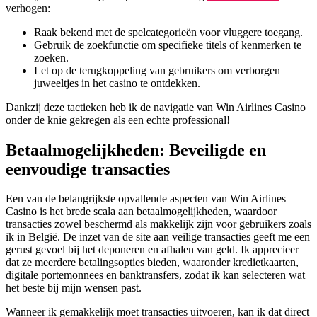
verhogen:
Raak bekend met de spelcategorieën voor vluggere toegang.
Gebruik de zoekfunctie om specifieke titels of kenmerken te
zoeken.
Let op de terugkoppeling van gebruikers om verborgen
juweeltjes in het casino te ontdekken.
Dankzij deze tactieken heb ik de navigatie van Win Airlines Casino
onder de knie gekregen als een echte professional!
Betaalmogelijkheden: Beveiligde en
eenvoudige transacties
Een van de belangrijkste opvallende aspecten van Win Airlines
Casino is het brede scala aan betaalmogelijkheden, waardoor
transacties zowel beschermd als makkelijk zijn voor gebruikers zoals
ik in België. De inzet van de site aan veilige transacties geeft me een
gerust gevoel bij het deponeren en afhalen van geld. Ik apprecieer
dat ze meerdere betalingsopties bieden, waaronder kredietkaarten,
digitale portemonnees en banktransfers, zodat ik kan selecteren wat
het beste bij mijn wensen past.
Wanneer ik gemakkelijk moet transacties uitvoeren, kan ik dat direct