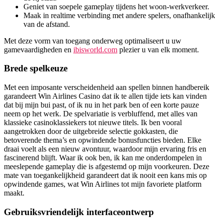
Geniet van soepele gameplay tijdens het woon-werkverkeer.
Maak in realtime verbinding met andere spelers, onafhankelijk
van de afstand.
Met deze vorm van toegang onderweg optimaliseert u uw
gamevaardigheden en
ibisworld.com
plezier u van elk moment.
Brede spelkeuze
Met een imposante verscheidenheid aan spellen binnen handbereik
garandeert Win Airlines Casino dat ik te allen tijde iets kan vinden
dat bij mijn bui past, of ik nu in het park ben of een korte pauze
neem op het werk. De spelvariatie is verbluffend, met alles van
klassieke casinoklassiekers tot nieuwe titels. Ik ben vooral
aangetrokken door de uitgebreide selectie gokkasten, die
betoverende thema’s en opwindende bonusfuncties bieden. Elke
draai voelt als een nieuw avontuur, waardoor mijn ervaring fris en
fascinerend blijft. Waar ik ook ben, ik kan me onderdompelen in
meeslepende gameplay die is afgestemd op mijn voorkeuren. Deze
mate van toegankelijkheid garandeert dat ik nooit een kans mis op
opwindende games, wat Win Airlines tot mijn favoriete platform
maakt.
Gebruiksvriendelijk interfaceontwerp