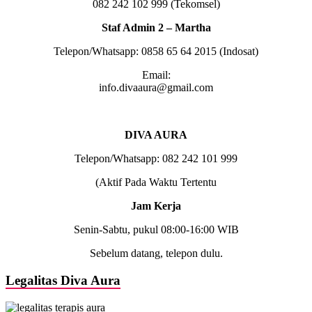
082 242 102 999 (Tekomsel)
Staf Admin 2 – Martha
Telepon/Whatsapp: 0858 65 64 2015 (Indosat)
Email:
info.divaaura@gmail.com
DIVA AURA
Telepon/Whatsapp: 082 242 101 999
(Aktif Pada Waktu Tertentu
Jam Kerja
Senin-Sabtu, pukul 08:00-16:00 WIB
Sebelum datang, telepon dulu.
Legalitas Diva Aura